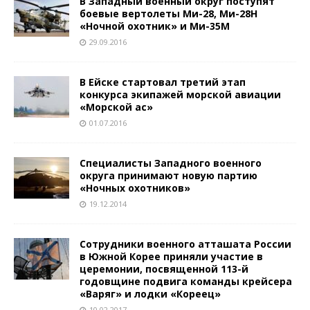
В Западный военный округ поступят
боевые вертолеты Ми-28, Ми-28Н
«Ночной охотник» и Ми-35М
29.09.2016
В Ейске стартовал третий этап
конкурса экипажей морской авиации
«Морской ас»
01.07.2016
Специалисты Западного военного
округа принимают новую партию
«Ночных охотников»
19.12.2014
Сотрудники военного атташата России
в Южной Корее приняли участие в
церемонии, посвященной 113-й
годовщине подвига команды крейсера
«Варяг» и лодки «Кореец»
10.02.2017