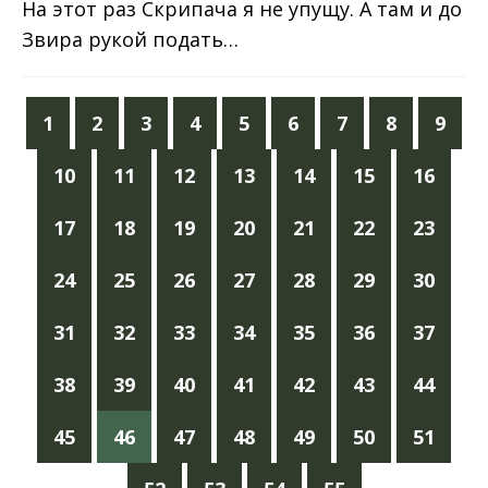
На этот раз Скрипача я не упущу. А там и до
Звира рукой подать…
1
2
3
4
5
6
7
8
9
10
11
12
13
14
15
16
17
18
19
20
21
22
23
24
25
26
27
28
29
30
31
32
33
34
35
36
37
38
39
40
41
42
43
44
45
46
47
48
49
50
51