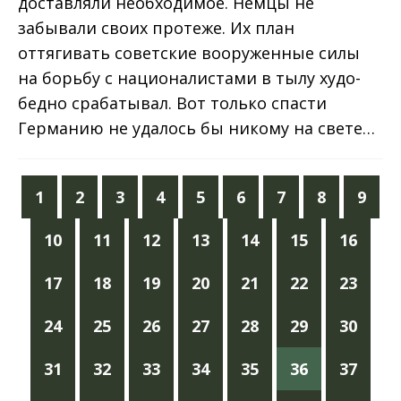
доставляли необходимое. Немцы не
забывали своих протеже. Их план
оттягивать советские вооруженные силы
на борьбу с националистами в тылу худо-
бедно срабатывал. Вот только спасти
Германию не удалось бы никому на свете…
1
2
3
4
5
6
7
8
9
10
11
12
13
14
15
16
17
18
19
20
21
22
23
24
25
26
27
28
29
30
31
32
33
34
35
36
37