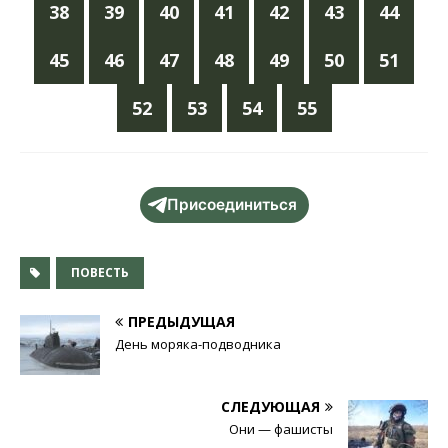
38
39
40
41
42
43
44
45
46
47
48
49
50
51
52
53
54
55
Присоединиться
ПОВЕСТЬ
ПРЕДЫДУЩАЯ
День моряка-подводника
СЛЕДУЮЩАЯ
Они — фашисты