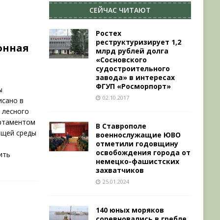
СЕЙЧАС ЧИТАЮТ
Ростех
реструктуризирует 1,2
онная
млрд рублей долга
«Сосновского
судостроительного
завода» в интересах
ФГУП «Росморпорт»
ы
02.10.2017
исано в
 лесного
артаментом
В Ставрополе
ющей среды
военнослужащие ЮВО
отметили годовщину
освобождения города от
ить
немецко-фашистских
]
захватчиков
25.01.2024
140 юных моряков
соревновались в гребле