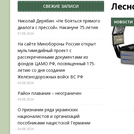
Лесн
СВЕЖИЕ ЗАПИСИ
[ 04.08.2026 ]
Район плавания – неограничен
[ 04.08.2026 ]
О признании ряда украинских на
Николай Дерябин: «Не бояться прямого
НОВОСТИ
диалога с прессой». Накануне 75-летия.
НОВОСТИ
07.08.2026
[ 31.07.2026 ]
АВГУСТ В ВОЕННОЙ ИСТОРИИ (20
На сайте Минобороны России открыт
[ 07.08.2026 ]
Николай Дерябин: «Не бояться пр
мультимедийный проект с
рассекреченными документами из
фондов ЦАМО РФ, посвященный 175-
летию со дня создания
Железнодорожных войск ВС РФ
06.08.2026
Район плавания – неограничен
04.08.2026
О признании ряда украинских
националистов и организаций
пособниками нацистской Германии
04.08.2026