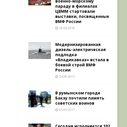
военно-морскому
параду в филиалах
ЦВММ стартовали
выставки, посвященные
ВМФ России
29.06.2018
Модернизированная
дизель-электрическая
подлодка
«Владикавказ» встала в
боевой строй ВМФ
России
24.09.2015
В румынском городе
Бакэу почтили память
советских воинов
05.05.2017
Сегодня исполняется 102