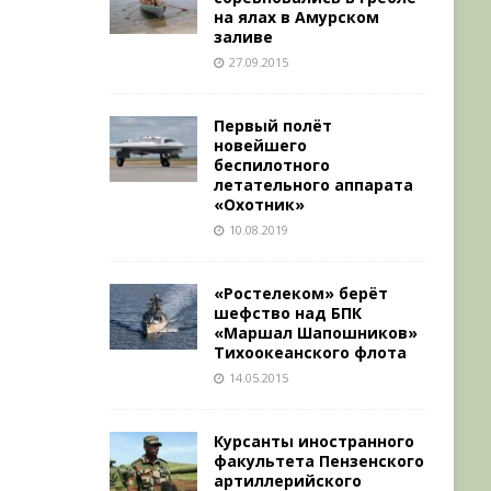
на ялах в Амурском
заливе
27.09.2015
Первый полёт
новейшего
беспилотного
летательного аппарата
«Охотник»
10.08.2019
«Ростелеком» берёт
шефство над БПК
«Маршал Шапошников»
Тихоокеанского флота
14.05.2015
Курсанты иностранного
факультета Пензенского
артиллерийского