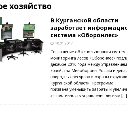
ое хозяйство
КРАСНАЯ ЗВЕЗДА
ционалистов и организаций пособниками нацистской Германии
В Курганской области
заработает информаци
система «Оборонлес»
26)
ВОЕННО-ИСТОРИЧЕСКИЙ ЖУРНАЛ
10.01.2017
ямого диалога с прессой». Накануне 75-летия.
НОВОСТИ
Соглашение об использовании систем
мониторинга лесов «Оборонлес» подп
декабре 2016 года между Управлением
хозяйства Минобороны России и деп
природных ресурсов и охраны окружа
Курганской области. Программа
призвана уменьшить затраты и увелич
эффективность управления лесным
[…