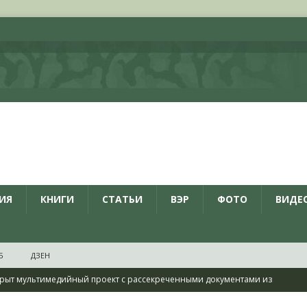
ИЯ
КНИГИ
СТАТЬИ
ВЭР
ФОТО
ВИДЕ
Б
ДЗЕН
рыт мультимедийный проект с рассекреченными документами из
дня создания Железнодорожных войск ВС РФ
НОВОСТИ