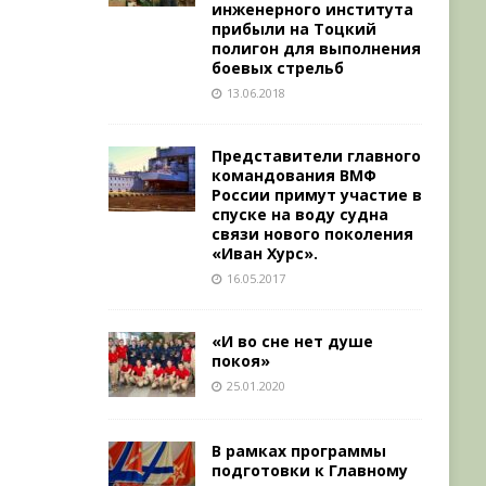
инженерного института
прибыли на Тоцкий
полигон для выполнения
боевых стрельб
13.06.2018
Представители главного
командования ВМФ
России примут участие в
спуске на воду судна
связи нового поколения
«Иван Хурс».
16.05.2017
«И во сне нет душе
покоя»
25.01.2020
В рамках программы
подготовки к Главному