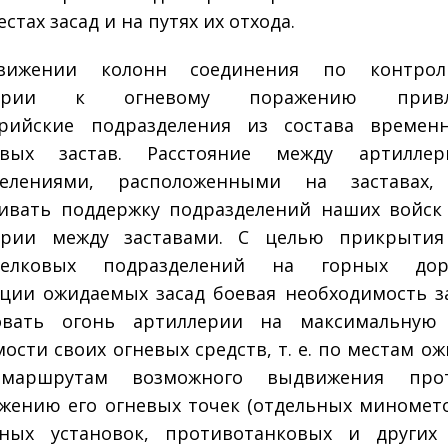
стах засад и на путях их отхода.
ижении колонн соединения по контрол
тории к огневому поражению привле
ерийские подразделения из состава времен
евых застав. Расстояние между артиллер
делениями, расположенными на заставах,
ивать поддержку подразделений наших войск
ории между заставами. С целью прикрытия
релковых подразделений на горных до
ции ожидаемых засад боевая необходимость з
овать огонь артиллерии на максимальную 
мости своих огневых средств, т. е. по местам о
 маршрутам возможного выдвижения прот
жению его огневых точек (отдельных миномет
вных установок, противотанковых и других 