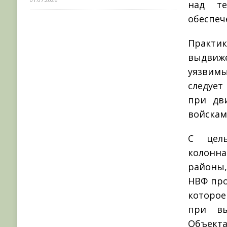
над те
обеспеч
Практи
выдвиж
уязвимы
следует
при дв
войскам
С цель
колонн
районы,
НВФ про
которое
при вы
Объект