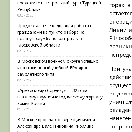
продолжает гастрольный тур в Турецкой
горах в
Республике
остает
03.07.2026
операци
Продолжается ежедневная работа с
Ливии и
гражданами на пункте отбора на
РФ особ
военную службу по контракту в
Московской области
возни
02.07.2026
непредс
В Московском военном округе успешно
испытали новый учебный FPV-дрон
При уча
самолетного типа
действи
02.07.2026
осущест
«Армейскому сборнику» — 32 года:
выдви
главному научно-методическому журналу
уничтож
армии России
овладе
01.07.2026
нанесен
В Москве прошла конференция имени
сопрово
Александра Валентиновича Кирилина
01.07.2026