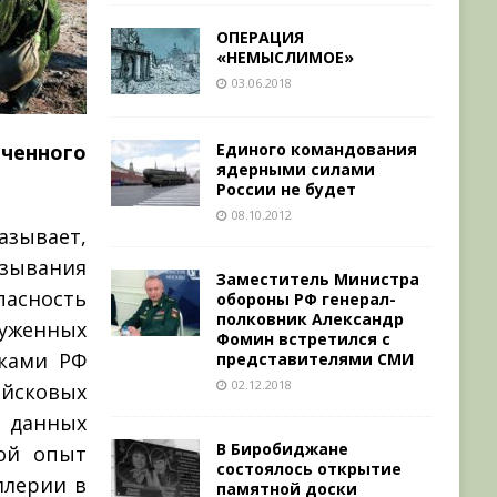
ОПЕРАЦИЯ
«НЕМЫСЛИМОЕ»
03.06.2018
Единого командования
иченного
ядерными силами
России не будет
08.10.2012
азывает,
зывания
Заместитель Министра
пасность
обороны РФ генерал-
полковник Александр
уженных
Фомин встретился с
сками РФ
представителями СМИ
02.12.2018
ойсковых
В данных
В Биробиджане
вой опыт
состоялось открытие
ллерии в
памятной доски