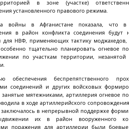
рриторией в зоне (участке) ответствен
ения установленного правового режима.
ка войны в Афганистане показала, что в
ения в район конфликта соединения будут н
 для НВФ, применяющих тактику моджахедов,
 особенно тщательно планировать огневое п
ижении по участкам территории, незанятой
и.
ю обеспечения беспрепятственного прох
ами соединений и других войсковых формиро
 занятые мятежниками, артиллерия огневое п
водила в ходе артиллерийского сопровождения
 заключалось в непрерывной поддержке форм
движении их в район вооруженного кон
ами поражения для артиллерии были боевые