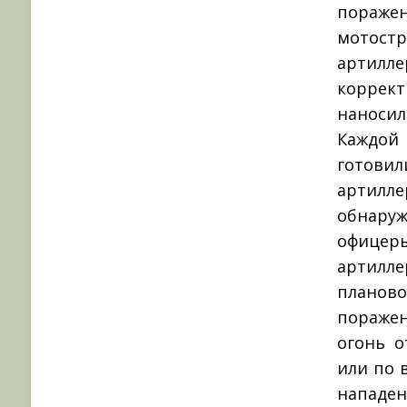
поражен
мотост
артил
коррект
наносил
Каждой 
готови
артилл
обнару
офицер
артилл
планово
поражен
огонь о
или по 
нападен