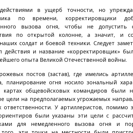
действиями в ущерб точности, но упрежда
ника по времени, корректировщики доб
енного вызова огня, чтобы не допустить о
ствия по открытой колонне, а значит, и со
наших солдат и боевой техники. Следует замет
 действия и название «корректировщик» бы
тейшего опыта Великой Отечественной войны.
рожевых постов (застав), где имелись артилл
а, планирование огня носило зональный хара
х картах общевойсковых командиров были н
е цели на предполагаемых угрожаемых направ
х ответственности. У артиллеристов, помимо э
ориентиров были указаны эти цели с рассч
вками для немедленного вызова огня и пор
 того, эти точки на местности были пристр