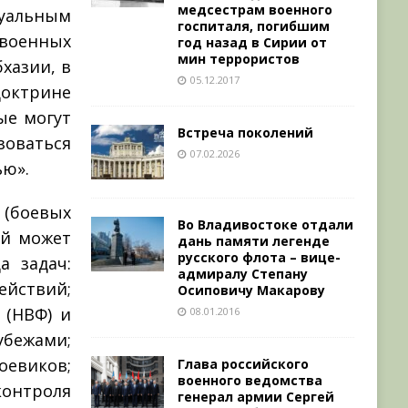
медсестрам военного
туальным
госпиталя, погибшим
военных
год назад в Сирии от
мин террористов
хазии, в
05.12.2017
доктрине
ые могут
Встреча поколений
ваться
07.02.2026
ью».
 (боевых
Во Владивостоке отдали
ей может
дань памяти легенде
русского флота – вице-
а задач:
адмиралу Степану
йствий;
Осиповичу Макарову
 (НВФ) и
08.01.2016
бежами;
оевиков;
Глава российского
военного ведомства
контроля
генерал армии Сергей