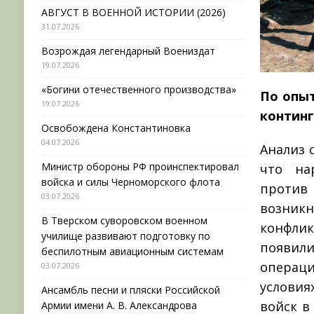
АВГУСТ В ВОЕННОЙ ИСТОРИИ (2026)
31.07.2026
Возрождая легендарный Воениздат
19.07.2026
«Богини отечественного производства»
По опыт
19.07.2026
континг
Освобождена Константиновка
04.07.2026
Анализ 
Министр обороны РФ проинспектировал
что на
войска и силы Черноморского флота
против 
03.07.2026
возник
В Тверском суворовском военном
конфлик
училище развивают подготовку по
появили
беспилотным авиационным системам
операци
03.07.2026
условия
Ансамбль песни и пляски Российской
войск в
Армии имени А. В. Александрова