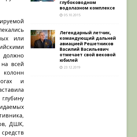
глубоководном
водолазном комплексе
05.10.2015
ируемой
кались
Легендарный летчик,
ных или
командующий дальней
авиацией Решетников
ийскими
Василий Васильевич
отмечает свой вековой
 должно
юбилей
 на всей
23.12.2019
 колонн
рогах и
аставила
глубину
жидаемых
ивника,
ов, ДШК,
средств