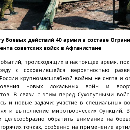
у боевых действий 40 армии в составе Огран
ента советских войск в Афганистане
событий, происходящих в настоящее время, пок
ряду с сохранившейся вероятностью развя
России крупномасштабной войны не снята и о
новения новых локальных войн и воор
тов. В связи с этим перед Сухопутными вой
сь и новые задачи: участие в специальных в
ях и выполнение миротворческих функций. 
х целесообразно обратить внимание на бое
 горячих точках, особенно на применение арти