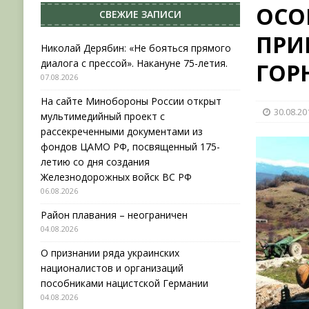
ОСО
СВЕЖИЕ ЗАПИСИ
[ 04.08.2026 ]
Район плавания – неограничен
ПРИ
[ 04.08.2026 ]
О признании ряда украинских на
Николай Дерябин: «Не бояться прямого
диалога с прессой». Накануне 75-летия.
ГОР
НОВОСТИ
07.08.2026
[ 31.07.2026 ]
АВГУСТ В ВОЕННОЙ ИСТОРИИ (20
На сайте Минобороны России открыт
30.08.20
[ 07.08.2026 ]
Николай Дерябин: «Не бояться пр
мультимедийный проект с
рассекреченными документами из
фондов ЦАМО РФ, посвященный 175-
летию со дня создания
Железнодорожных войск ВС РФ
06.08.2026
Район плавания – неограничен
04.08.2026
О признании ряда украинских
националистов и организаций
пособниками нацистской Германии
04.08.2026