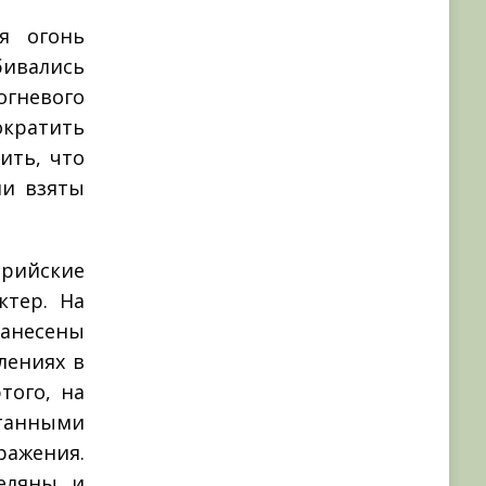
я огонь
ивались
гневого
кратить
ить, что
ли взяты
ерийские
ктер. На
анесены
лениях в
того, на
итанными
ажения.
еляны и