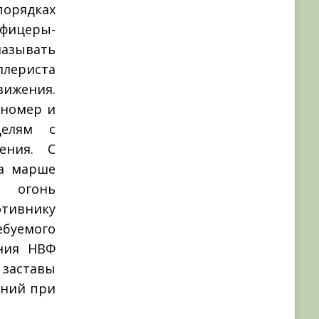
порядках
фицеры-
зывать
ллериста
вижения.
 номер и
целям с
ения. С
а марше
и огонь
тивнику
ебуемого
ения НВФ
 заставы
ений при