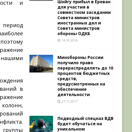
Шойгу прибыл в Ереван
ности и
для участия в
совместном заседании
Совета министров
иностранных дел и
 период
Совета министров
аиболее
обороны ОДКБ
14.10.2016
 поэтому
оражение
Минобороны России
 нашими
получило право
перераспределять до 10
процентов бюджетных
средств,
ождения
предусмотренных на
ваний в
обеспечение
деятельности
оражение
27.11.2017
 колонн,
ирований
Подводный спецназ ВДВ
фликта.
будет обучаться на
уникальном
 группы