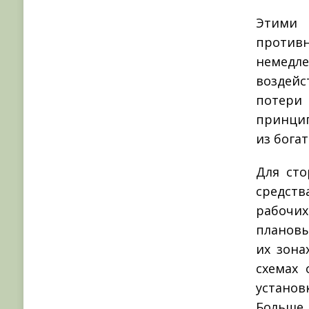
Этими 
против
немедл
воздей
потери 
принцип
из бога
Для сто
средств
рабочи
плановы
их зона
схемах 
устано
Больше