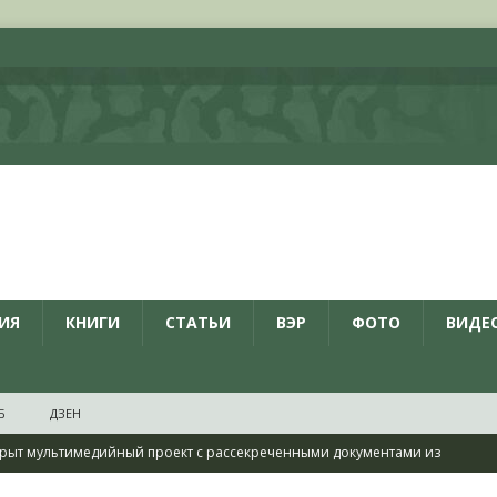
ИЯ
КНИГИ
СТАТЬИ
ВЭР
ФОТО
ВИДЕ
Б
ДЗЕН
рыт мультимедийный проект с рассекреченными документами из
дня создания Железнодорожных войск ВС РФ
НОВОСТИ