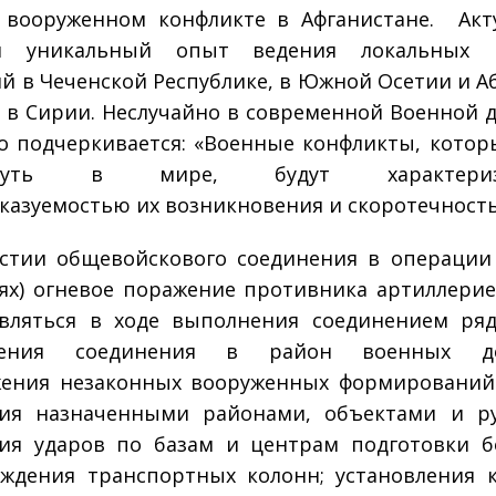
 вооруженном конфликте в Афганистане. Ак
ся уникальный опыт ведения локальных 
й в Чеченской Республике, в Южной Осетии и Аб
 в Сирии. Неслучайно в современной Военной 
о подчеркивается: «Военные конфликты, котор
кнуть в мире, будут характеризо
казуемостью их возникновения и скоротечност
стии общевойскового соединения в операции
ях) огневое поражение противника артиллери
вляться в ходе выполнения соединением ряд
жения соединения в район военных де
ения незаконных вооруженных формирований
ния назначенными районами, объектами и ру
ия ударов по базам и центрам подготовки б
ждения транспортных колонн; установления 