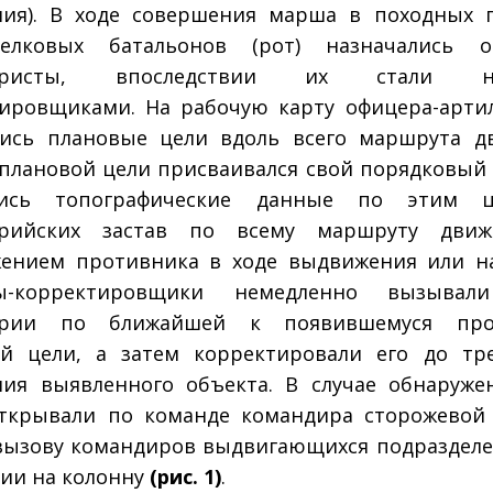
ия). В ходе совершения марша в походных 
релковых батальонов (рот) назначались о
леристы, впоследствии их стали на
ировщиками. На рабочую карту офицера-арти
ись плановые цели вдоль всего маршрута д
плановой цели присваивался свой порядковый
лись топографические данные по этим 
ерийских застав по всему маршруту движ
жением противника в ходе выдвижения или н
ы-корректировщики немедленно вызывал
ерии по ближайшей к появившемуся про
й цели, а затем корректировали его до тр
ия выявленного объекта. В случае обнаруж
ткрывали по команде командира сторожевой
вызову командиров выдвигающихся подраздел
ии на колонну
(рис. 1)
.