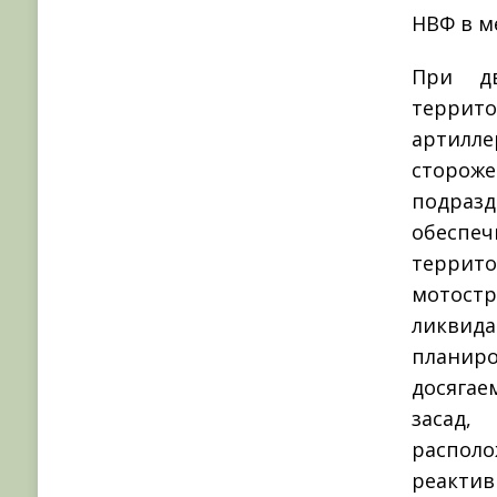
НВФ в ме
При дв
терри
артилл
сторож
подраз
обеспеч
террит
мотост
ликвида
планир
досягае
засад,
располо
реакти