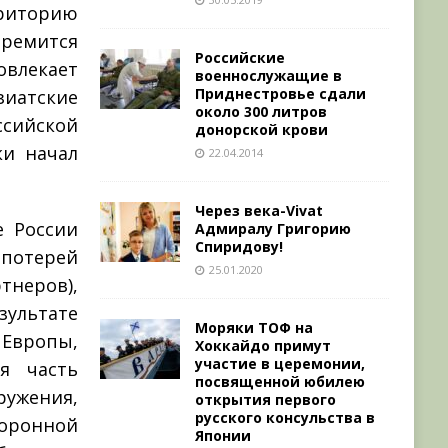
рриторию
ремится
Российские
овлекает
военнослужащие в
Приднестровье сдали
иатские
около 300 литров
сийской
донорской крови
ки начал
22.04.2014
Через века-Vivat
е России
Адмиралу Григорию
Спиридову!
 потерей
25.01.2020
неров),
зультате
Моряки ТОФ на
Европы,
Хоккайдо примут
участие в церемонии,
я часть
посвященной юбилею
ружения,
открытия первого
русского консульства в
оронной
Японии