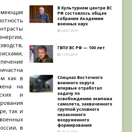
В Культурном центре ВС
имеющая
РФ состоялось общее
собрание Академии
отность
военных наук
онтрасты
26.01.2014
нергии,
зводств,
ГВПУ ВС РФ — 100 лет
исками,
17.05.2019
печение
ричастна
Спецназ Восточного
им как в
военного округа
жена на
впервые отработал
задачу по
рских и
освобождению экипажа
рования
самолета, захваченного
группой условного
е, так и
незаконного
 военных
вооруженного
формирования
оссии, в
30.05.2019