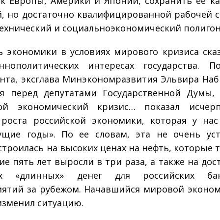
к Европы, Америки и Японии, сохранить ее к
, но достаточно квалифицированной рабочей с
технический и социально­экономический полигон
ь экономики в условиях мирового кризиса ска
нно­политических интересах государства. П
нта, экс­глава Минэкономразвития Эльвира Наб
я перед депутатами Государственной Думы, 
ой экономический кризис… показал исчерп
роста российской экономики, которая у на
щие годы». По ее словам, эта не очень ус
строилась на высоких ценах на нефть, которые т
ие пять лет выросли в три раза, а также на дос
ых «длинных» денег для российских б
ятий за рубежом. Начавшийся мировой эконо
изменил ситуацию.