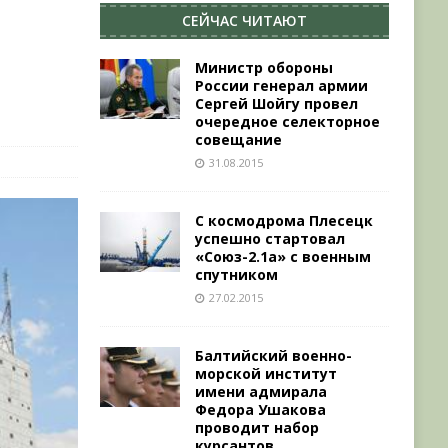
СЕЙЧАС ЧИТАЮТ
Министр обороны
России генерал армии
Сергей Шойгу провел
очередное селекторное
совещание
31.08.2015
С космодрома Плесецк
успешно стартовал
«Союз-2.1а» с военным
спутником
27.02.2015
Балтийский военно-
морской институт
имени адмирала
Федора Ушакова
проводит набор
курсантов