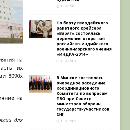
16.07.2015
На борту гвардейского
ракетного крейсера
«Варяг» состоялась
церемония открытия
российско-индийского
военно-морского учения
«ИНДРА-2014»
ияния на
16.07.2014
Часть их
 80­90­х
В Минске состоялось
очередное заседание
Координационного
Комитета по вопросам
ияние на
ПВО при Совете
министров обороны
государств-участников
СНГ
ссии для
15.08.2018