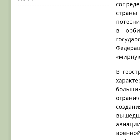
сопреде
страны
потесни
в орби
госуда
Федерац
«мирную
В геост
характе
больш
огранич
создан
вышедш
авиации
военно