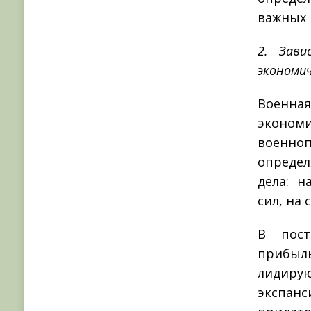
важных 
2. Зави
экономич
Военная
экономи
военно
определ
дела: н
сил, на
В пост
прибыль
лидирую
экспан