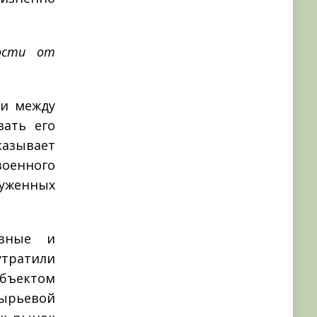
ности от
зи между
вать его
азывает
военного
руженных
ивные и
утратили
объектом
ырьевой