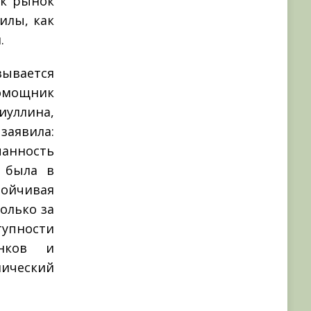
ак рынок
илы, как
.
зывается
омощник
иуллина,
заявила:
анность
с была в
тойчивая
олько за
тупности
анков и
мический