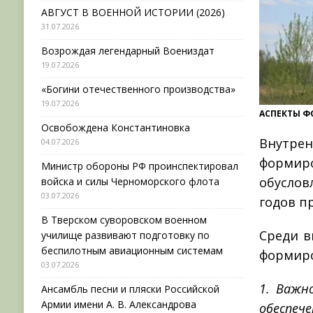
АВГУСТ В ВОЕННОЙ ИСТОРИИ (2026)
31.07.2026
Возрождая легендарный Воениздат
19.07.2026
«Богини отечественного производства»
19.07.2026
АСПЕКТЫ Ф
Освобождена Константиновка
Внутрен
04.07.2026
формиро
Министр обороны РФ проинспектировал
обуслов
войска и силы Черноморского флота
03.07.2026
годов п
В Тверском суворовском военном
Среди в
училище развивают подготовку по
беспилотным авиационным системам
формиро
03.07.2026
1. Важн
Ансамбль песни и пляски Российской
Армии имени А. В. Александрова
обеспече