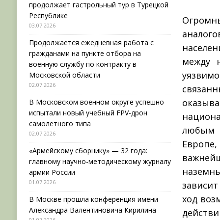
продолжает гастрольный тур в Турецкой
Республике
Огромн
03.07.2026
аналог
Продолжается ежедневная работа с
населен
гражданами на пункте отбора на
между 
военную службу по контракту в
уязвимо
Московской области
02.07.2026
связа
оказыв
В Московском военном округе успешно
испытали новый учебный FPV-дрон
национа
самолетного типа
любым в
02.07.2026
Европе
«Армейскому сборнику» — 32 года:
важней
главному научно-методическому журналу
наземн
армии России
01.07.2026
зависит
ход воз
В Москве прошла конференция имени
Александра Валентиновича Кирилина
действи
01.07.2026