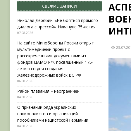
АСП
СВЕЖИЕ ЗАПИСИ
[ 04.08.2026 ]
Район плавания – неограничен
ВОЕ
[ 04.08.2026 ]
О признании ряда украинских на
Николай Дерябин: «Не бояться прямого
диалога с прессой». Накануне 75-летия.
ИНТ
НОВОСТИ
07.08.2026
[ 31.07.2026 ]
АВГУСТ В ВОЕННОЙ ИСТОРИИ (20
На сайте Минобороны России открыт
23.07.20
[ 07.08.2026 ]
Николай Дерябин: «Не бояться пр
мультимедийный проект с
рассекреченными документами из
фондов ЦАМО РФ, посвященный 175-
летию со дня создания
Железнодорожных войск ВС РФ
06.08.2026
Район плавания – неограничен
04.08.2026
О признании ряда украинских
националистов и организаций
пособниками нацистской Германии
04.08.2026