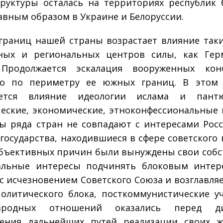
руктуры осталась на территориях республик
лавным образом в Украине и Белоруссии.
границ нашей страны возрастает влияние так
ьных и региональных центров силы, как Гер
 Продолжается эскалация вооруженных конф
но по периметру ее южных границ. В этом 
ается влияние идеологии ислама и пантю
еские, экономические, этноконфессиональные 
ы ряда стран не совпадают с интересами Росс
государства, находившиеся в сфере советского 
объективных причин были вынуждены свои соб
альные интересы подчинять блоковым интере
 с исчезновением Советского Союза и возглавля
политического блока, посткоммунистические у
ародных отношений оказались перед д
ления дальнейших путей реализации своих ж