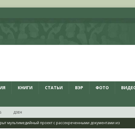
ИЯ
КНИГИ
СТАТЬИ
ВЭР
ФОТО
ВИДЕ
Б
ДЗЕН
рыт мультимедийный проект с рассекреченными документами из
дня создания Железнодорожных войск ВС РФ
НОВОСТИ