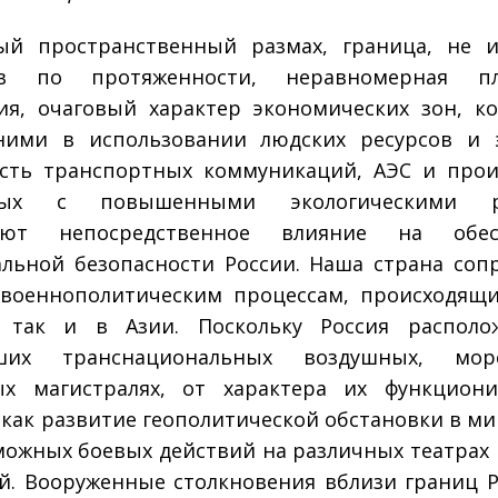
ый пространственный размах, граница, не 
ов по протяженности, неравномерная пл
ия, очаговый характер экономических зон, к
ними в использовании людских ресурсов и э
сть транспортных коммуникаций, АЭС и прои
нных с повышенными экологическими р
ают непосредственное влияние на обес
льной безопасности России. Наша страна соп
оенно­политическим процессам, происходящ
, так и в Азии. Поскольку Россия располо
ших транснациональных воздушных, мо
ых магистралях, от характера их функциони
 как развитие геополитической обстановки в мир
можных боевых действий на различных театрах
й. Вооруженные столкновения вблизи границ Р