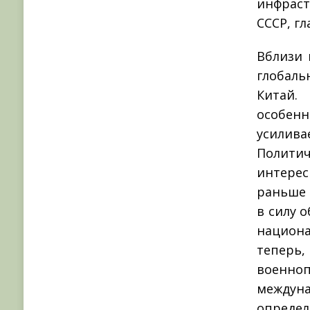
инфраст
СССР, г
Вблизи 
глобал
Китай.
особен
усилив
Политич
интерес
раньше 
в силу 
национ
теперь,
военно­
междун
опреде