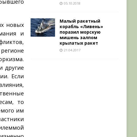
 бывшего
05.10.2018
Малый ракетный
их новых
корабль «Ливень»
поразил морскую
мания и
мишень залпом
ликтов,
крылатых ракет
регионе
21.04.2017
ркизма.
и другие
ии. Если
влияния,
ственные
сам, то
емого им
частники
илеммой
изненно