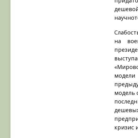
придато
дешевой
научно­
Слабост
на вое
президе
выступа
«Миров
модели 
предыду
модель 
последн
дешев
предпри
кризис 