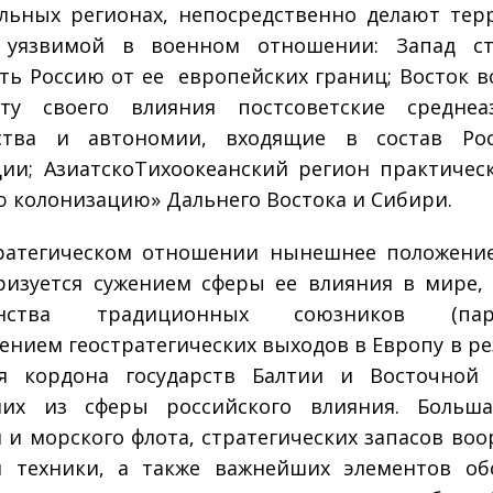
льных регионах, непосредственно делают те
 уязвимой в военном отношении: Запад ст
ть Россию от ее европейских границ; Восток в
ту своего влияния постсоветские среднеаз
рства и автономии, входящие в состав Рос
ии; Азиатско­Тихоокеанский регион практичес
 колонизацию» Дальнего Востока и Сибири.
ратегическом отношении нынешнее положени
ризуется сужением сферы ее влияния в мире,
инства традиционных союзников (парт
ением геостратегических выходов в Европу в ре
ия кордона государств Балтии и Восточной 
их из сферы российского влияния. Больша
 и морского флота, стратегических запасов воо
й техники, а также важнейших элементов об