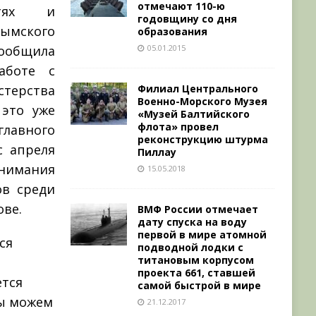
отмечают 110-ю
стях и
годовщину со дня
ымского
образования
сообщила
05.01.2015
аботе с
стерства
Филиал Центрального
Военно-Морского Музея
 это уже
«Музей Балтийского
флота» провел
лавного
реконструкцию штурма
с апреля
Пиллау
внимания
15.05.2018
в среди
ове.
ВМФ России отмечает
дату спуска на воду
первой в мире атомной
ся
подводной лодки с
титановым корпусом
проекта 661, ставшей
ется
самой быстрой в мире
мы можем
21.12.2017