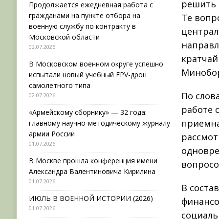
решить 
Продолжается ежедневная работа с
гражданами на пункте отбора на
Те вопр
военную службу по контракту в
централ
Московской области
направл
02.07.2026
кратчай
В Московском военном округе успешно
Минобор
испытали новый учебный FPV-дрон
самолетного типа
По слов
02.07.2026
работе 
«Армейскому сборнику» — 32 года:
приемна
главному научно-методическому журналу
армии России
рассмот
01.07.2026
одновре
В Москве прошла конференция имени
вопросо
Александра Валентиновича Кирилина
01.07.2026
В соста
ИЮЛЬ В ВОЕННОЙ ИСТОРИИ (2026)
финансо
01.07.2026
социаль