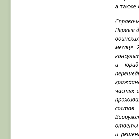
а также
Справоч
Первые д
воински
месяце 
консуль
и юриди
переше
граждан
частях 
прожива
состав
Вооруже
ответы 
и решен