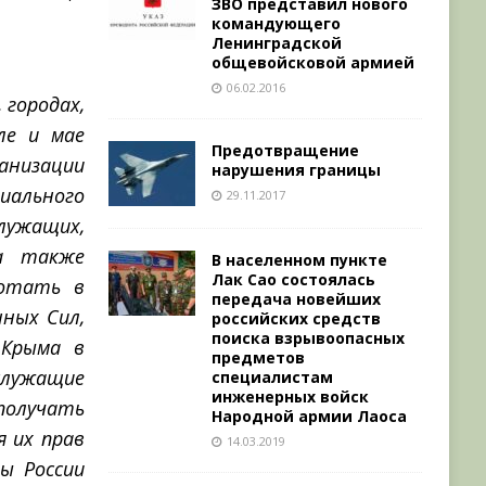
ЗВО представил нового
командующего
Ленинградской
общевойсковой армией
06.02.2016
 городах,
ле и мае
Предотвращение
анизации
нарушения границы
иального
29.11.2017
лужащих,
а также
В населенном пункте
Лак Сао состоялась
ботать в
передача новейших
ных Сил,
российских средств
поиска взрывоопасных
 Крыма в
предметов
лужащие
специалистам
инженерных войск
получать
Народной армии Лаоса
 их прав
14.03.2019
ы России