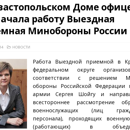
вастопольском Доме офиц
ачала работу Выездная
26)
ВОЕННО-ИСТОРИЧЕСКИЙ ЖУРНАЛ
емная Минобороны России
дат
НОВОСТИ
рыт мультимедийный проект с рассекреченными документами из
14
НОВОСТИ
дня создания Железнодорожных войск ВС РФ
НОВОСТИ
Работа Выездной приемной в К
федеральном округе организ
соответствии с решением М
обороны Российской Федерации г
армии Сергея Шойгу и направ
всестороннее рассмотрение об
военнослужащих (лиц гражд
персонала), проходящих военную
(работающих) в объедин