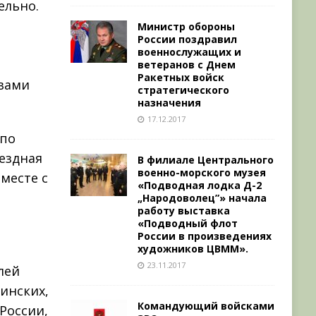
ельно.
Министр обороны
России поздравил
военнослужащих и
ветеранов с Днем
Ракетных войск
вами
стратегического
назначения
17.12.2017
 по
ездная
В филиале Центрального
военно-морского музея
Вместе с
«Подводная лодка Д-2
„Народоволец”» начала
работу выставка
«Подводный флот
России в произведениях
художников ЦВММ».
23.11.2017
лей
инских,
Командующий войсками
России,