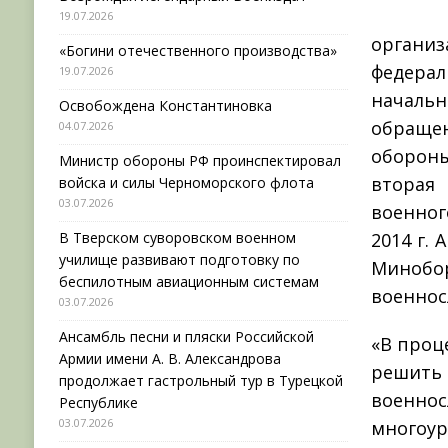
19.07.2026
органи
«Богини отечественного производства»
федерал
19.07.2026
началь
Освобождена Константиновка
обращен
04.07.2026
обороны
Министр обороны РФ проинспектировал
вторая
войска и силы Черноморского флота
03.07.2026
военног
В Тверском суворовском военном
2014 г.
училище развивают подготовку по
Минобо
беспилотным авиационным системам
военнос
03.07.2026
Ансамбль песни и пляски Российской
«В проц
Армии имени А. В. Александрова
решить 
продолжает гастрольный тур в Турецкой
военнос
Республике
03.07.2026
многоур