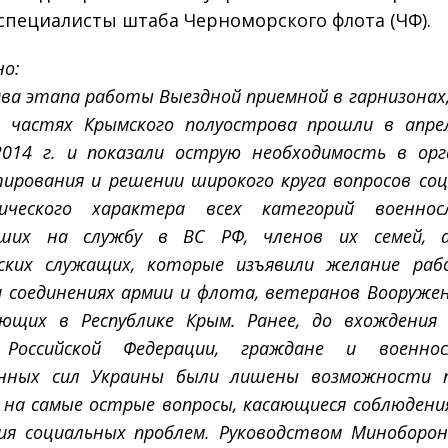
 специалисты штаба Черноморского флота (ЧФ).
но:
ва этапа работы Выездной приемной в гарнизонах,
х частях Крымского полуострова прошли в апре
2014 г. и показали острую необходимость в орг
тирования и решении широкого круга вопросов соц
ческого характера всех категорий военнос
дших на службу в ВС РФ, членов их семей, 
ских служащих, которые изъявили желание ра
и соединениях армии и флота, ветеранов Вооружен
ющих в Республике Крым. Ранее, до вхождения
 Российской Федерации, граждане и военнос
нных сил Украины были лишены возможности 
на самые острые вопросы, касающиеся соблюдения
ия социальных проблем. Руководством Миноборон