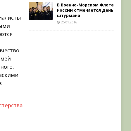
В Военно-Морском Флоте
России отмечается День
штурмана
иалисты
25.01.2016
ными
яются
ичество
емей
ного,
ческими
в
терства