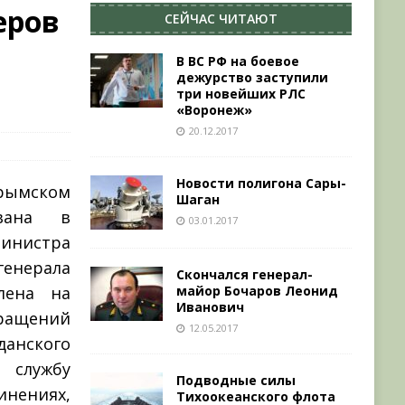
еров
СЕЙЧАС ЧИТАЮТ
В ВС РФ на боевое
дежурство заступили
три новейших РЛС
«Воронеж»
20.12.2017
Новости полигона Сары-
рымском
Шаган
ована в
03.01.2017
инистра
енерала
Скончался генерал-
лена на
майор Бочаров Леонид
Иванович
ращений
12.05.2017
анского
 службу
Подводные силы
ениях,
Тихоокеанского флота