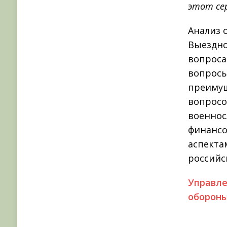
этот се
Анализ 
Выездно
вопроса
вопросы
преимущ
вопросо
военнос
финансо
аспекта
российс
Управл
обороны