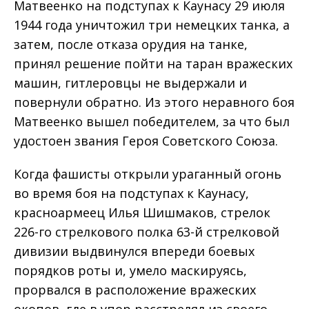
Матвеенко на подступах к Каунасу 29 июля
1944 года уничтожил три немецких танка, а
затем, после отказа орудия на танке,
принял решение пойти на таран вражеских
машин, гитлеровцы не выдержали и
повернули обратно. Из этого неравного боя
Матвеенко вышел победителем, за что был
удостоен звания Героя Советского Союза.
Когда фашисты открыли ураганный огонь
во время боя на подступах к Каунасу,
красноармеец Илья Шишмаков, стрелок
226-го стрелкового полка 63-й стрелковой
дивизии выдвинулся впереди боевых
порядков роты и, умело маскируясь,
прорвался в расположение вражеских
окопов, где в упор расстрелял из своего