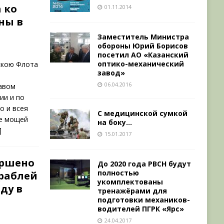
 ко
01.11.2014
ны в
Заместитель Министра
обороны Юрий Борисов
посетил АО «Казанский
оптико-механический
скою Флота
завод»
06.04.2016
тавом
ии и по
о и всея
С медицинской сумкой
ие мощей
на боку…
]
15.01.2017
ершено
До 2020 года РВСН будут
полностью
раблей
укомплектованы
ду в
тренажёрами для
подготовки механиков-
водителей ПГРК «Ярс»
24.04.2017