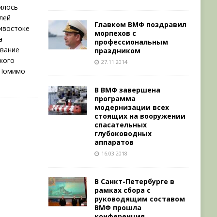
илось
лей
Главком ВМФ поздравил
ивостоке
морпехов с
а
профессиональным
вание
праздником
кого
27.11.2014
 Помимо
В ВМФ завершена
программа
модернизации всех
стоящих на вооружении
спасательных
глубоководных
аппаратов
16.03.2018
В Санкт-Петербурге в
рамках сбора с
руководящим составом
ВМФ прошла
конференция,