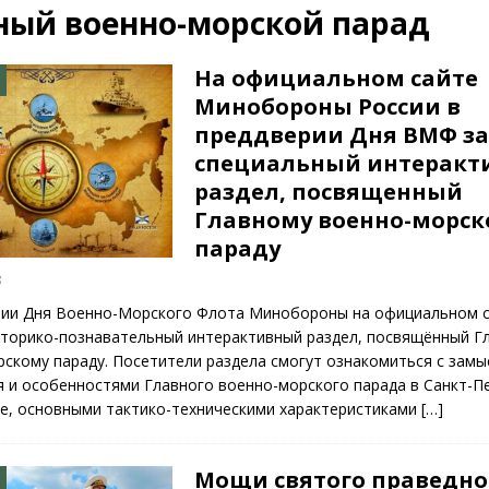
ный военно-морской парад
26)
ВОЕННО-ИСТОРИЧЕСКИЙ ЖУРНАЛ
дат
НОВОСТИ
На официальном сайте
Минобороны России в
рыт мультимедийный проект с рассекреченными документами из
преддверии Дня ВМФ з
дня создания Железнодорожных войск ВС РФ
НОВОСТИ
специальный интеракт
КРАСНАЯ ЗВЕЗДА
раздел, посвященный
Главному военно-морск
параду
8
рии Дня Военно-Морского Флота Минобороны на официальном 
сторико-познавательный интерактивный раздел, посвящённый Г
скому параду. Посетители раздела смогут ознакомиться с зам
 и особенностями Главного военно-морского парада в Санкт-П
е, основными тактико-техническими характеристиками
[…]
Мощи святого праведно