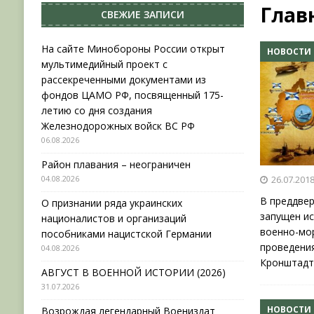
Глав
СВЕЖИЕ ЗАПИСИ
[ 31.07.2026 ]
АВГУСТ В ВОЕННОЙ ИСТОРИИ (20
[ 19.07.2026 ]
Возрождая легендарный Воениз
На сайте Минобороны России открыт
НОВОСТИ
мультимедийный проект с
[ 06.08.2026 ]
На сайте Минобороны России отк
рассекреченными документами из
фондов ЦАМО РФ, посвященный 175-летию со 
фондов ЦАМО РФ, посвященный 175-
летию со дня создания
[ 04.08.2026 ]
Район плавания – неограничен
Железнодорожных войск ВС РФ
06.08.2026
Район плавания – неограничен
04.08.2026
26.07.201
В преддве
О признании ряда украинских
запущен и
националистов и организаций
военно-мор
пособниками нацистской Германии
проведения
04.08.2026
Кронштадт
АВГУСТ В ВОЕННОЙ ИСТОРИИ (2026)
31.07.2026
НОВОСТИ
Возрождая легендарный Воениздат