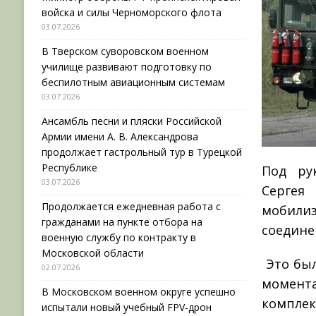
войска и силы Черноморского флота
03.07.2026
В Тверском суворовском военном
училище развивают подготовку по
беспилотным авиационным системам
03.07.2026
Ансамбль песни и пляски Российской
Армии имени А. В. Александрова
продолжает гастрольный тур в Турецкой
Республике
Под ру
03.07.2026
Сергея
Продолжается ежедневная работа с
мобили
гражданами на пункте отбора на
соедине
военную службу по контракту в
Московской области
Это был
02.07.2026
момент
В Московском военном округе успешно
комплек
испытали новый учебный FPV-дрон