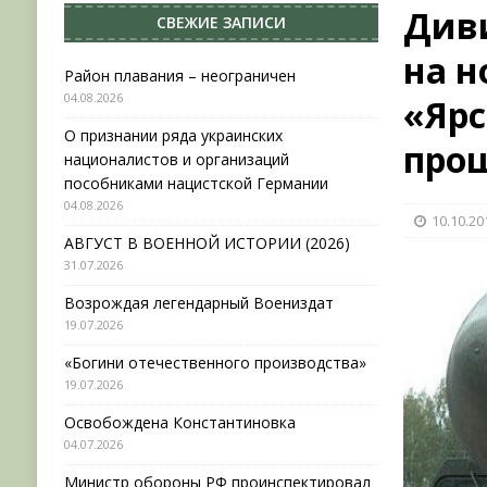
Див
СВЕЖИЕ ЗАПИСИ
[ 31.07.2026 ]
АВГУСТ В ВОЕННОЙ ИСТОРИИ (20
на 
[ 19.07.2026 ]
Возрождая легендарный Воениз
Район плавания – неограничен
04.08.2026
«Ярс
[ 19.07.2026 ]
«Богини отечественного произво
О признании ряда украинских
[ 04.08.2026 ]
Район плавания – неограничен
прош
националистов и организаций
пособниками нацистской Германии
04.08.2026
10.10.20
АВГУСТ В ВОЕННОЙ ИСТОРИИ (2026)
31.07.2026
Возрождая легендарный Воениздат
19.07.2026
«Богини отечественного производства»
19.07.2026
Освобождена Константиновка
04.07.2026
Министр обороны РФ проинспектировал