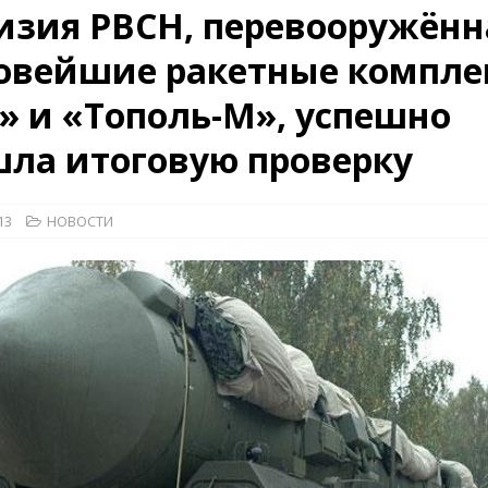
изия РВСН, перевооружённ
26)
ВОЕННО-ИСТОРИЧЕСКИЙ ЖУРНАЛ
новейшие ракетные компле
дат
НОВОСТИ
» и «Тополь-М», успешно
дства»
КРАСНАЯ ЗВЕЗДА
КРАСНАЯ ЗВЕЗДА
ла итоговую проверку
13
НОВОСТИ