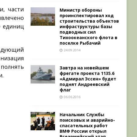
и, части
Министр обороны
проинспектировал ход
ивлечено
строительства объектов
0 единиц
инфраструктуры базы
подводных сил
Тихоокеанского флота в
поселке Рыбачий
ндующий
24.09.2014
анизация
ыполнять
Завтра на новейшем
фрегате проекта 1135.6
и.
«Адмирал Эссен» будет
поднят Андреевский
флаг
06.06.2016
Начальник Службы
поисковых и аварийно-
спасательных работ
ВМФ России открыл
Всеармейский этап