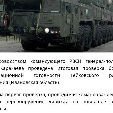
ководством командующего РВСН генерал-пол
 Каракаева проведена итоговая проверка б
зационной готовности Тейковского ра
ния (Ивановская область).
а первая проверка, проводимая командование
а перевооружения дивизии на новейшие р
сы.