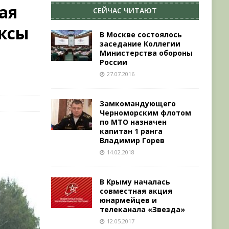
ая
СЕЙЧАС ЧИТАЮТ
ксы
В Москве состоялось
заседание Коллегии
Министерства обороны
России
27.07.2016
Замкомандующего
Черноморским флотом
по МТО назначен
капитан 1 ранга
Владимир Горев
14.02.2018
В Крыму началась
совместная акция
юнармейцев и
телеканала «Звезда»
12.05.2017