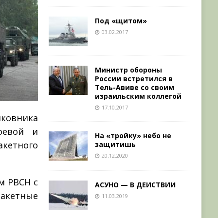
Под «щитом»
03.02.2017
Министр обороны
России встретился в
Тель-Авиве со своим
израильским коллегой
17.10.2017
ковника
оевой и
На «тройку» небо не
кетного
защитишь
20.12.2020
м РВСН с
АСУНО — В ДЕИСТВИИ
акетные
11.03.2019