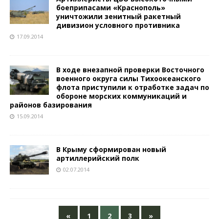
боеприпасами «Краснополь»
уничтожили зенитный ракетный
дивизион условного противника
17.09.2014
В ходе внезапной проверки Восточного
военного округа силы Тихоокеанского
флота приступили к отработке задач по
обороне морских коммуникаций и
районов базирования
15.09.2014
В Крыму сформирован новый
артиллерийский полк
02.07.2014
«
1
2
3
»