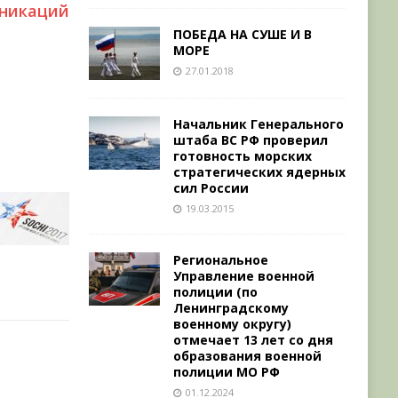
икаций
ПОБЕДА НА СУШЕ И В
МОРЕ
27.01.2018
Начальник Генерального
штаба ВС РФ проверил
готовность морских
стратегических ядерных
сил России
19.03.2015
Региональное
Управление военной
полиции (по
Ленинградскому
военному округу)
отмечает 13 лет со дня
образования военной
полиции МО РФ
01.12.2024