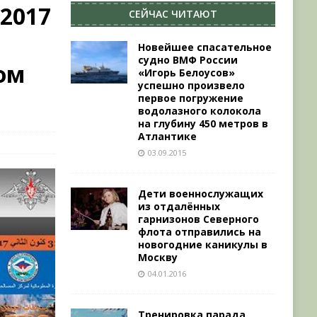
2017
СЕЙЧАС ЧИТАЮТ
Новейшее спасательное
судно ВМФ России
ом
«Игорь Белоусов»
успешно произвело
первое погружение
водолазного колокола
на глубину 450 метров в
Атлантике
03.09.2015
Дети военнослужащих
из отдалённых
гарнизонов Северного
флота отправились на
новогодние каникулы в
Москву
04.01.2016
Тренировка парада