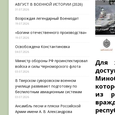
АВГУСТ В ВОЕННОЙ ИСТОРИИ (2026)
31.07.2026
Возрождая легендарный Воениздат
19.07.2026
«Богини отечественного производства»
19.07.2026
Освобождена Константиновка
04.07.2026
Для 
Министр обороны РФ проинспектировал
войска и силы Черноморского флота
дос
03.07.2026
Мино
В Тверском суворовском военном
котор
училище развивают подготовку по
беспилотным авиационным системам
из р
03.07.2026
враж
Ансамбль песни и пляски Российской
рес
Армии имени А. В. Александрова