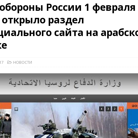
бороны России 1 февраля 
КРАСНАЯ ЗВЕЗДА
 открыло раздел
ционалистов и организаций пособниками нацистской Германии
иального сайта на арабск
26)
ВОЕННО-ИСТОРИЧЕСКИЙ ЖУРНАЛ
ке
ямого диалога с прессой». Накануне 75-летия.
НОВОСТИ
17
НОВОСТИ