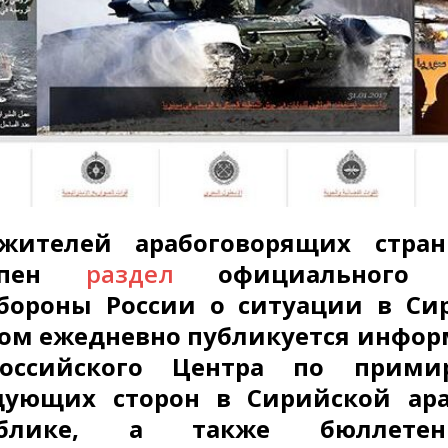
жителей арабоговорящих стран
тупен
раздел
официального с
бороны России о ситуации в Си
ом ежедневно публикуется инфо
оссийского Центра по прими
дующих сторон в Сирийской ара
публике, а также бюллете