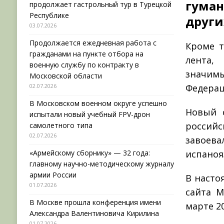
гума
продолжает гастрольный тур в Турецкой
Республике
други
03.07.2026
Продолжается ежедневная работа с
Кроме т
гражданами на пункте отбора на
лента,
военную службу по контракту в
значим
Московской области
02.07.2026
Федерац
В Московском военном округе успешно
Новый 
испытали новый учебный FPV-дрон
российс
самолетного типа
02.07.2026
завоев
«Армейскому сборнику» — 32 года:
испаноя
главному научно-методическому журналу
армии России
В насто
01.07.2026
сайта М
В Москве прошла конференция имени
марте 20
Александра Валентиновича Кирилина
01.07.2026