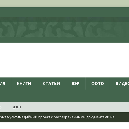
ИЯ
КНИГИ
СТАТЬИ
ВЭР
ФОТО
ВИДЕ
Б
ДЗЕН
рыт мультимедийный проект с рассекреченными документами из
дня создания Железнодорожных войск ВС РФ
НОВОСТИ