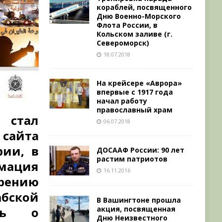
кораблей, посвященного
Дню Военно-Морского
Флота России, в
Кольском заливе (г.
Североморск)
18.07.2018
На крейсере «Аврора»
впервые с 1917 года
начал работу
православный храм
 стал
06.07.2018
айта
рии, в
ДОСААФ России: 90 лет
растим патриотов
рмация
16.11.2016
рению
бской
В Вашингтоне прошла
акция, посвященная
нь о
Дню Неизвестного