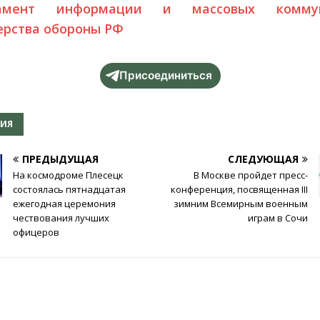
тамент информации и массовых коммун
рства обороны РФ
Присоединиться
РИЯ
ПРЕДЫДУЩАЯ
СЛЕДУЮЩАЯ
На космодроме Плесецк
В Москве пройдет пресс-
состоялась пятнадцатая
конференция, посвященная III
ежегодная церемония
зимним Всемирным военным
чествования лучших
играм в Сочи
офицеров