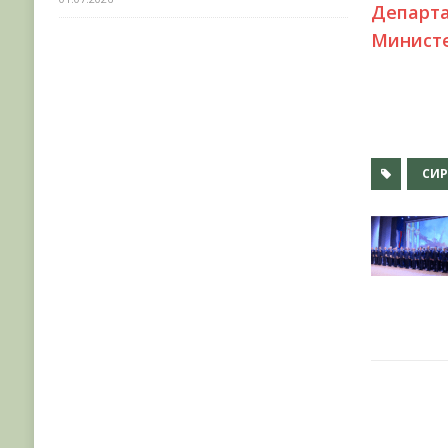
Депар
Министе
СИ