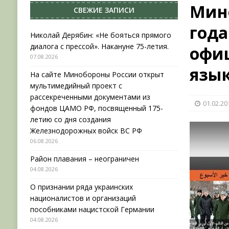
Мино
СВЕЖИЕ ЗАПИСИ
[ 04.08.2026 ]
Район плавания – неограничен
года
[ 04.08.2026 ]
О признании ряда украинских на
Николай Дерябин: «Не бояться прямого
диалога с прессой». Накануне 75-летия.
офиц
НОВОСТИ
07.08.2026
[ 31.07.2026 ]
АВГУСТ В ВОЕННОЙ ИСТОРИИ (20
язы
На сайте Минобороны России открыт
[ 07.08.2026 ]
Николай Дерябин: «Не бояться пр
мультимедийный проект с
рассекреченными документами из
01.02.20
фондов ЦАМО РФ, посвященный 175-
летию со дня создания
Железнодорожных войск ВС РФ
06.08.2026
Район плавания – неограничен
04.08.2026
О признании ряда украинских
националистов и организаций
пособниками нацистской Германии
04.08.2026