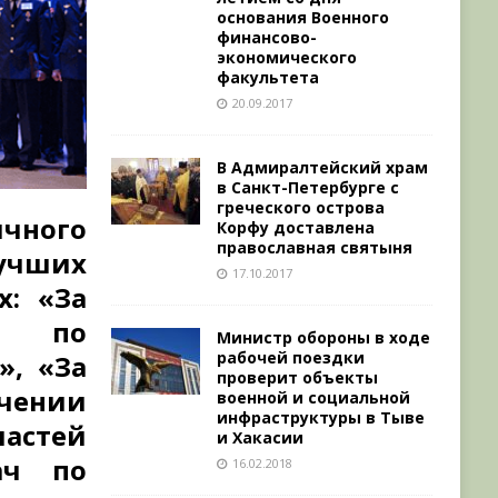
основания Военного
финансово-
экономического
факультета
20.09.2017
В Адмиралтейский храм
в Санкт-Петербурге с
греческого острова
чного
Корфу доставлена
православная святыня
лучших
17.10.2017
х: «За
ач по
Министр обороны в ходе
рабочей поездки
», «За
проверит объекты
ечении
военной и социальной
инфраструктуры в Тыве
частей
и Хакасии
ач по
16.02.2018