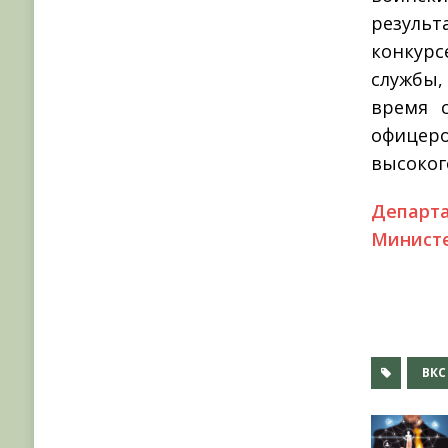
резуль
конкур
службы,
время с
офицер
высоког
Депар
Министе
ВКС