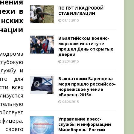
нения
ПО ПУТИ КАДРОВОЙ
пехи в
СТАБИЛИЗАЦИИ
нских
01.10.2015
инации
В Балтийском военно-
морском институте
прошел День открытых
модрома
дверей
лубокую
25.04.2015
лужбу и
что для
В акватории Баренцева
моря прошло российско-
сти всех
норвежское учение
«Баренц-2015»
лизуется
04.06.2015
тельную
бствует
Управление пресс-
ицера,
службы и информации
своего
Минобороны России