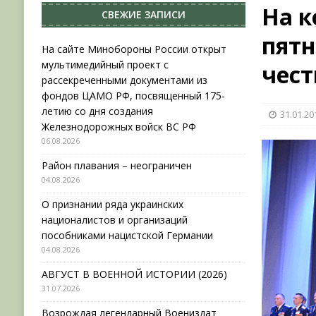
На к
СВЕЖИЕ ЗАПИСИ
НОВОСТИ
пятн
[ 31.07.2026 ]
АВГУСТ В ВОЕННОЙ ИСТОРИИ (20
На сайте Минобороны России открыт
мультимедийный проект с
чес
[ 19.07.2026 ]
Возрождая легендарный Воениз
рассекреченными документами из
[ 06.08.2026 ]
На сайте Минобороны России отк
фондов ЦАМО РФ, посвященный 175-
летию со дня создания
31.01.20
фондов ЦАМО РФ, посвященный 175-летию со 
Железнодорожных войск ВС РФ
06.08.2026
Район плавания – неограничен
04.08.2026
О признании ряда украинских
националистов и организаций
пособниками нацистской Германии
04.08.2026
АВГУСТ В ВОЕННОЙ ИСТОРИИ (2026)
31.07.2026
Возрождая легендарный Воениздат