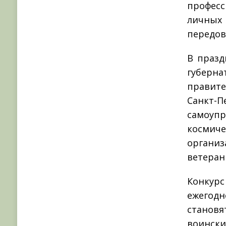
професс
личных 
передов
В празд
губерна
правите
Санкт-
самоуп
космич
органи
ветеран
Конкур
ежегодн
становя
воински