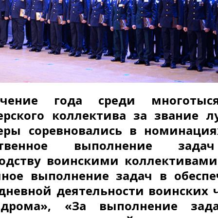
чение года среди многотыся
ерского коллектива за звание 
еры соревновались в номинация
ственное выполнение зад
одству воинскими коллективами
шное выполнение задач в обесп
дневной деятельности воинских 
одрома», «За выполнение зад