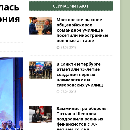
лась
СЕЙЧАС ЧИТАЮТ
ония
Московское высшее
общевойсковое
в
командное училище
посетили иностранные
военные атташе
21.02.2018
В Санкт-Петербурге
отметили 75-летие
создания первых
нахимовских и
суворовских училищ
07.04.2018
Замминистра обороны
Татьяна Шевцова
поздравила военных
финансистов с 70-
летием со дня