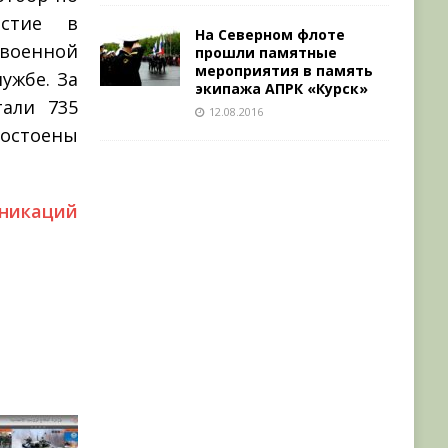
астие в
На Северном флоте
военной
прошли памятные
мероприятия в память
ужбе. За
экипажа АПРК «Курск»
тали 735
12.08.2016
остоены
икаций