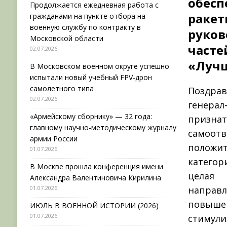
обес
Продолжается ежедневная работа с
ракет
гражданами на пункте отбора на
военную службу по контракту в
руко
Московской области
част
02.07.2026
«Лучш
В Московском военном округе успешно
испытали новый учебный FPV-дрон
самолетного типа
Поздра
02.07.2026
генер
«Армейскому сборнику» — 32 года:
призна
главному научно-методическому журналу
самоот
армии России
положит
01.07.2026
категор
В Москве прошла конференция имени
целая 
Александра Валентиновича Кирилина
01.07.2026
направ
повыш
ИЮЛЬ В ВОЕННОЙ ИСТОРИИ (2026)
01.07.2026
стиму