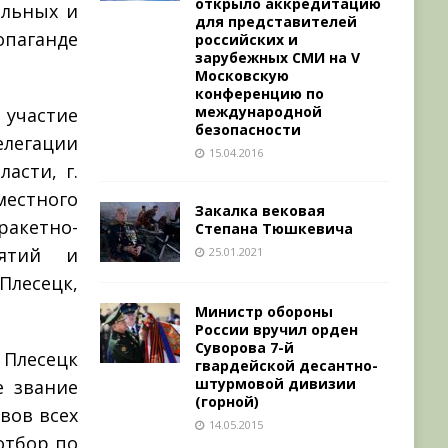
открыло аккредитацию
альных и
для представителей
опаганде
российских и
зарубежных СМИ на V
Московскую
конференцию по
международной
 участие
безопасности
елегации
15.04.2016
асти, г.
естного
Закалка вековая
акетно-
Степана Тюшкевича
иятий и
25.01.2021
лесецк,
Министр обороны
России вручил орден
Суворова 7-й
Плесецк
гвардейской десантно-
штурмовой дивизии
е звание
(горной)
вов всех
14.05.2015
отбор по