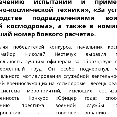
печению испытаний и приме
но-космической техники», «За ус
водстве подразделениями вои
ей космодрома», а также в ном
ий номер боевого расчета».
вляя победителей конкурса, начальник кос
ал-майор Николай Нестечук выразил г
тельность лучшим офицерам за образцовую с
верженный труд. Он особо подчеркнул, 
ельного мотивирования служебной деятельно
ий военнослужащих на космодроме Плесецк реа
система мероприятий, имеющих состяза
ленность. Конкурс «Офицер года» спосо
ению престижа военной службы оф
лированию к совершенствованию 