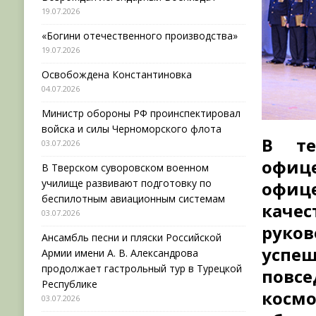
19.07.2026
«Богини отечественного производства»
19.07.2026
Освобождена Константиновка
04.07.2026
Министр обороны РФ проинспектировал
войска и силы Черноморского флота
В те
03.07.2026
офиц
В Тверском суворовском военном
училище развивают подготовку по
офиц
беспилотным авиационным системам
каче
03.07.2026
руков
Ансамбль песни и пляски Российской
успе
Армии имени А. В. Александрова
продолжает гастрольный тур в Турецкой
повсе
Республике
косм
03.07.2026