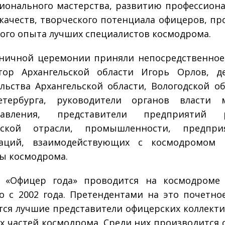
ионального мастерства, развитию профессион
качеств, творческого потенциала офицеров, пр
ого опыта лучших специалистов космодрома.
ничной церемонии приняли непосредственное
тор Архангельской области Игорь Орлов, д
льства Архангельской области, Вологодской обл
Петербурга, руководители органов власти м
равления, представители предприятий р
еской отрасли, промышленности, предпр
заций, взаимодействующих с космодромом П
ы космодрома.
с «Офицер года» проводится на космодроме 
о с 2002 года. Претендентами на это почетно
тся лучшие представители офицерских коллекти
х частей космодрома. Среди них производится 