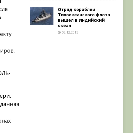
й
сле
Отряд кораблей
Тихоокеанского флота
о
вышел в Индийский
океан
02.12.2015
екту
иров.
ЭЛЬ-
ери,
 данная
онах