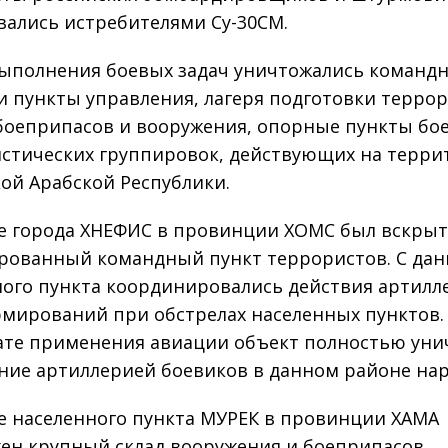
ались истребителями Су-30СМ.
выполнения боевых задач уничтожались команд
и пункты управления, лагеря подготовки террор
боеприпасов и вооружения, опорные пункты бо
стических группировок, действующих на терри
ой Арабской Республики.
е города ХНЕФИС в провинции ХОМС был вскры
рованный командный пункт террористов. С дан
ого пункта координировались действия артилл
мирований при обстрелах населенных пунктов.
ате применения авиации объект полностью уни
ние артиллерией боевиков в данном районе на
е населенного пункта МУРЕК в провинции ХАМА
ен крупный склад вооружения и боеприпасов