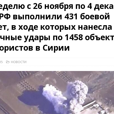
еделю с 26 ноября по 4 дек
РФ выполнили 431 боевой
26)
ВОЕННО-ИСТОРИЧЕСКИЙ ЖУРНАЛ
т, в ходе которых нанесла
дат
НОВОСТИ
рыт мультимедийный проект с рассекреченными документами из
чные удары по 1458 объек
дня создания Железнодорожных войск ВС РФ
НОВОСТИ
ористов в Сирии
15
НОВОСТИ