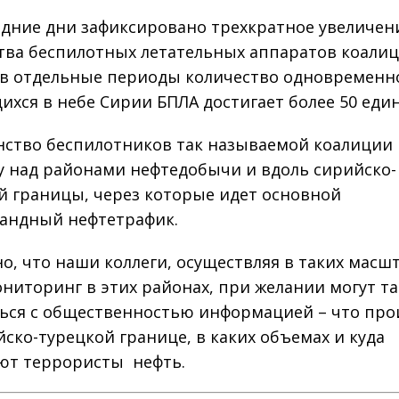
едние дни зафиксировано трехкратное увеличен
тва беспилотных летательных аппаратов коалиц
в отдельные периоды количество одновременн
ихся в небе Сирии БПЛА достигает более 50 еди
ство беспилотников так называемой коалиции 
у над районами нефтедобычи и вдоль сирийско-
й границы, через которые идет основной
андный нефтетрафик.
о, что наши коллеги, осуществляя в таких масш
ниторинг в этих районах, при желании могут т
ься с общественностью информацией – что про
йско-турецкой границе, в каких объемах и куда
ют террористы нефть.