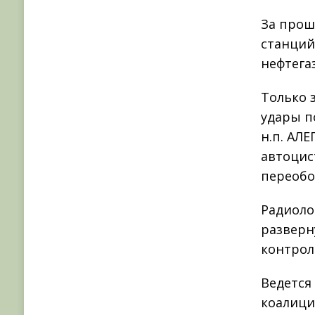
За прош
станций
нефтега
Только 
удары п
н.п. АЛ
автоцис
переобо
Радиоло
разверн
контрол
Ведется
коалици