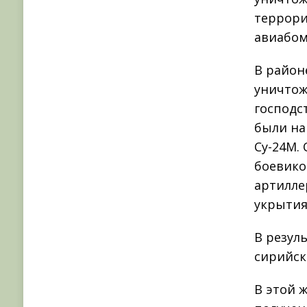
террори
авиабом
В район
уничтож
господс
были на
Су-24М.
боевико
артилле
укрытия
В резул
сирийск
В этой 