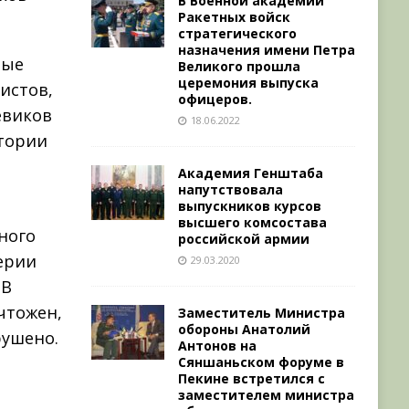
В Военной академии
Ракетных войск
стратегического
назначения имени Петра
ные
Великого прошла
церемония выпуска
истов,
офицеров.
евиков
18.06.2022
тории
Академия Генштаба
напутствовала
выпускников курсов
т
высшего комсостава
ного
российской армии
ерии
29.03.2020
 В
чтожен,
Заместитель Министра
обороны Анатолий
рушено.
Антонов на
Сяншаньском форуме в
Пекине встретился с
заместителем министра