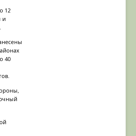
о 12
 и
.
нанесены
районах
о 40
ов.
ороны,
точный
ной