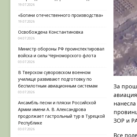
19.07.2026
«Богини отечественного производства»
19.07.2026
Освобождена Константиновка
04.07.2026
Министр обороны РФ проинспектировал
войска и силы Черноморского флота
03.07.2026
В Тверском суворовском военном
училище развивают подготовку по
За прош
беспилотным авиационным системам
03.07.2026
авиация
Ансамбль песни и пляски Российской
нанесла
Армии имени А. В. Александрова
провинц
продолжает гастрольный тур в Турецкой
ЗОР и Р
Республике
03.07.2026
Все пол