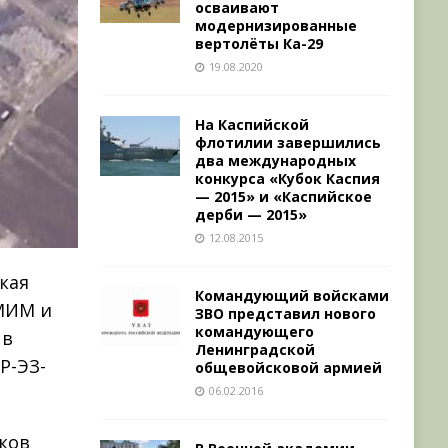
осваивают
модернизированные
вертолёты Ка-29
19.08.2020
На Каспийской
флотилии завершились
два международных
конкурса «Кубок Каспия
— 2015» и «Каспийское
дерби — 2015»
12.08.2015
кая
Командующий войсками
МИМ и
ЗВО представил нового
командующего
 в
Ленинградской
Р-ЭЗ-
общевойсковой армией
06.02.2016
ков