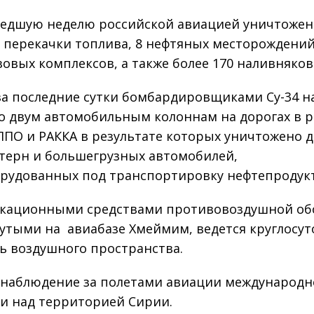
едшую неделю российской авиацией уничтожен
 перекачки топлива, 8 нефтяных месторождений
зовых комплексов, а также более 170 наливняков
за последние сутки бомбардировщиками Су-34 
о двум автомобильным колоннам на дорогах в 
ЕППО и РАККА в результате которых уничтожено д
терн и большегрузных автомобилей,
рудованных под транспортировку нефтепродукт
кационными средствами противовоздушной об
утыми на авиабазе Хмеймим, ведется круглосу
ь воздушного пространства.
 наблюдение за полетами авиации международ
и над территорией Сирии.