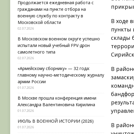
Продолжается ежедневная работа с
прикрыв
гражданами на пункте отбора на
военную службу по контракту в
В ходе 
Московской области
пункты 
02.07.2026
склады 
В Московском военном округе успешно
испытали новый учебный FPV-дрон
террори
самолетного типа
Сирийск
02.07.2026
В район
«Армейскому сборнику» — 32 года:
главному научно-методическому журналу
замаски
армии России
командн
01.07.2026
бандфор
В Москве прошла конференция имени
результ
Александра Валентиновича Кирилина
управле
01.07.2026
ИЮЛЬ В ВОЕННОЙ ИСТОРИИ (2026)
В район
01.07.2026
уничтож