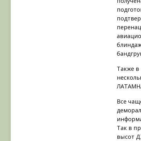
получен
подгото
подтвер
перенац
авиацио
блиндаж
бандгру
Также в
несколь
ЛАТАМНА
Все чащ
деморал
информа
Так в п
высот Д