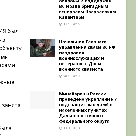
обороны и поддержки
ВС Ирана бригадным
генералом Насроллахом
Калантари
17.10.2015
ИЯ был
из
Начальник Главного
управления связи ВС РФ
объекту
поздравил
ами
военнослужащих и
ветеранов с Днем
пасами
военного связиста
20.10.2017
ажные
Минобороны России
проведено укрепление 7
 занята
водозащитных дамб в
населенных пунктах
Дальневосточного
федерального округа
была
13.09.2013