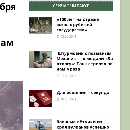
абря
СЕЙЧАС ЧИТАЮТ
«100 лет на страже
южных рубежей
государства»
03.06.2018
там
Штурмовик с позывным
Механик — о медали «За
отвагу»: Танк стрелял по
нам 4 раза
27.01.2026
Для решения – секунда
10.03.2021
Военные лётчики из
края вулканов успешно