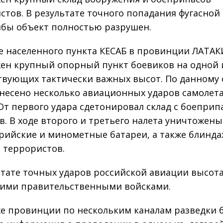
стов. В результате точного попадания фугасной
бы объект полностью разрушен.
е населенного пункта КЕСАБ в провинции ЛАТАК
ен крупный опорный пункт боевиков на одной 
твующих тактически важных высот. По данному 
несено несколько авиационных ударов самолет
 От первого удара сдетонировал склад с боепри
в. В ходе второго и третьего налета уничтожены
рийские и минометные батареи, а также блинд
 террористов.
ьтате точных ударов российской авиации высота
ими правительственными войсками.
же провинции по нескольким каналам разведки 