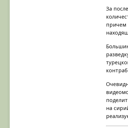
За посл
количес
причем 
находящ
Большин
разведк
турецко
контраб
Очевидн
видеомо
поделит
на сири
реализу