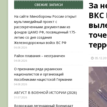
За н
СВЕЖИЕ ЗАПИСИ
НОВОСТИ
ВКС 
[ 31.07.2026 ]
АВГУСТ В ВОЕННОЙ ИСТОРИИ (20
На сайте Минобороны России открыт
мультимедийный проект с
выле
[ 19.07.2026 ]
Возрождая легендарный Воениз
рассекреченными документами из
[ 06.08.2026 ]
На сайте Минобороны России отк
точе
фондов ЦАМО РФ, посвященный 175-
летию со дня создания
фондов ЦАМО РФ, посвященный 175-летию со 
терр
Железнодорожных войск ВС РФ
06.08.2026
Район плавания – неограничен
05.12.20
04.08.2026
О признании ряда украинских
националистов и организаций
пособниками нацистской Германии
04.08.2026
АВГУСТ В ВОЕННОЙ ИСТОРИИ (2026)
31.07.2026
Возрождая легендарный Воениздат