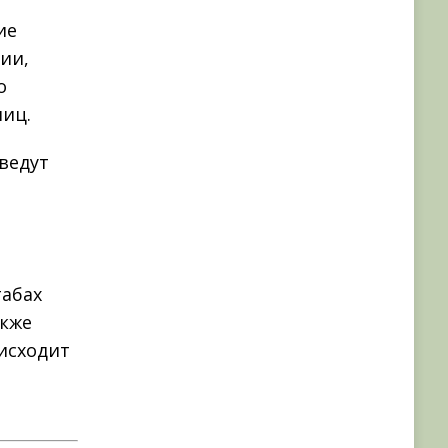
ие
ии,
о
ниц.
ведут
табах
акже
исходит