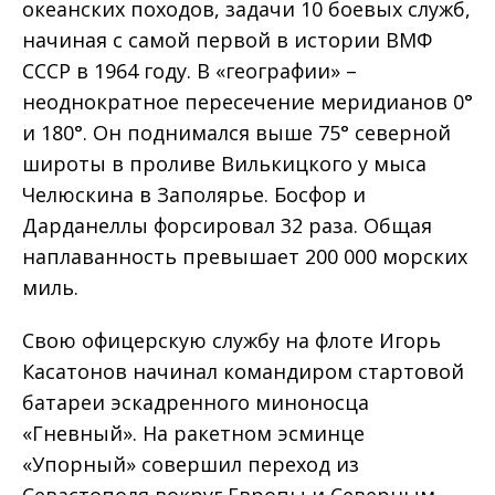
океанских походов, задачи 10 боевых служб,
начиная с самой первой в истории ВМФ
СССР в 1964 году. В «географии» –
неоднократное пересечение меридианов 0°
и 180°. Он поднимался выше 75° северной
широты в проливе Вилькицкого у мыса
Челюскина в Заполярье. Босфор и
Дарданеллы форсировал 32 раза. Общая
наплаванность превышает 200 000 морских
миль.
Свою офицерскую службу на флоте Игорь
Касатонов начинал командиром стартовой
батареи эскадренного миноносца
«Гневный». На ракетном эсминце
«Упорный» совершил переход из
Севастополя вокруг Европы и Северным