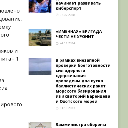
начинает развивать
киберспорт
новлено
05.07.2018
дование,
емку
«ИМЕННАЯ» БРИГАДА
ного
ЧЕСТИ НЕ УРОНИТ
24.11.2014
аяков и
питан 1
В рамках внезапной
проверки боеготовности
сил ядерного
сдерживания
ма
проведены два пуска
баллистических ракет
ких
морского базирования
из акваторий Баренцева
и Охотского морей
Мирового
31.10.2013
Замминистра обороны
а