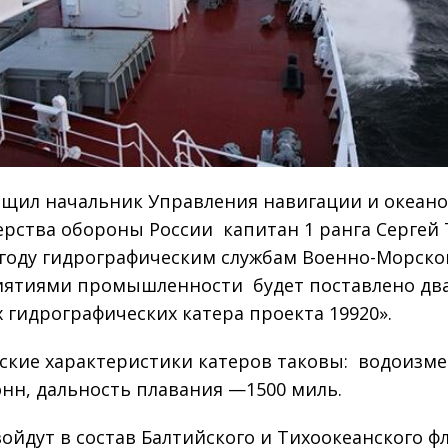
бщил начальник Управления навигации и океан
рства обороны России капитан 1 ранга Сергей 
 году гидрографическим службам Военно-Морско
ятиями промышленности будет поставлено дв
 гидрографических катера проекта 19920».
ские характеристики катеров таковы: водоизм
онн, дальность плавания —1500 миль.
войдут в состав Балтийского и Тихоокеанского ф