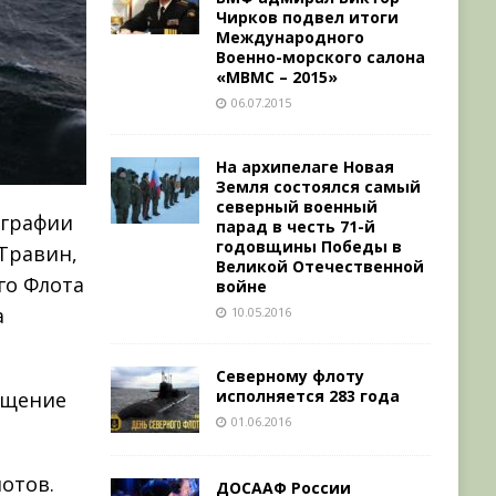
Чирков подвел итоги
Международного
Военно-морского салона
«МВМС – 2015»
06.07.2015
На архипелаге Новая
Земля состоялся самый
северный военный
ографии
парад в честь 71-й
годовщины Победы в
Травин,
Великой Отечественной
го Флота
войне
а
10.05.2016
Северному флоту
исполняется 283 года
ещение
01.06.2016
лотов.
ДОСААФ России