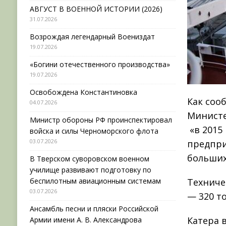
АВГУСТ В ВОЕННОЙ ИСТОРИИ (2026)
31.07.2026
Возрождая легендарный Воениздат
19.07.2026
«Богини отечественного производства»
19.07.2026
Освобождена Константиновка
Как соо
04.07.2026
Министе
Министр обороны РФ проинспектировал
«в 2015
войска и силы Черноморского флота
03.07.2026
предпри
больших
В Тверском суворовском военном
училище развивают подготовку по
беспилотным авиационным системам
Техниче
03.07.2026
— 320 т
Ансамбль песни и пляски Российской
Катера 
Армии имени А. В. Александрова