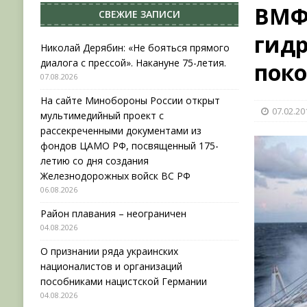
ВМФ
СВЕЖИЕ ЗАПИСИ
[ 04.08.2026 ]
Район плавания – неограничен
гид
[ 04.08.2026 ]
О признании ряда украинских на
Николай Дерябин: «Не бояться прямого
диалога с прессой». Накануне 75-летия.
пок
НОВОСТИ
07.08.2026
[ 31.07.2026 ]
АВГУСТ В ВОЕННОЙ ИСТОРИИ (20
На сайте Минобороны России открыт
07.02.20
[ 07.08.2026 ]
Николай Дерябин: «Не бояться пр
мультимедийный проект с
рассекреченными документами из
фондов ЦАМО РФ, посвященный 175-
летию со дня создания
Железнодорожных войск ВС РФ
06.08.2026
Район плавания – неограничен
04.08.2026
О признании ряда украинских
националистов и организаций
пособниками нацистской Германии
04.08.2026