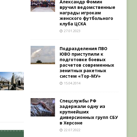
Александр Фомин
вручил ведомственные
награды игрокам
женского футбольного
клуба ЦСКА
27.01.2023
Подразделения ПВО
ЮВО приступили к
подготовке боевых
расчетов современных
зенитных ракетных
систем «Тор-МУ»
15.04.2014
Спецслужбы РФ
задержали одну из
крупнейших
диверсионных групп СБУ
в Херсоне
22.07.2022