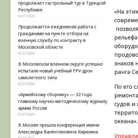
продолжает гастрольный тур в Турецкой
Республике
«На эти
03.07.2026
совреме
Продолжается ежедневная работа с
позвол
гражданами на пункте отбора на
рельефа
военную службу по контракту в
оборудо
Московской области
02.07.2026
продово
знаков 
В Московском военном округе успешно
испытали новый учебный FPV-дрон
ранга С
самолетного типа
02.07.2026
По его 
«Армейскому сборнику» — 32 года:
ремонта
главному научно-методическому журналу
судов и
армии России
террито
01.07.2026
океана».
В Москве прошла конференция имени
Александра Валентиновича Кирилина
Управле
01.07.2026