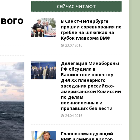
СЕЙЧАС ЧИТАЮТ
вого
В Санкт-Петербурге
прошли соревнования по
гребле на шлюпках на
Кубок главкома ВМФ
23.07.2016
Делегация Минобороны
РФ обсудила в
Вашингтоне повестку
дня ХХ пленарного
заседания российско-
американской Комиссии
по делам
военнопленных и
пропавших без вести
24.04.2016
Главнокомандующий
ВМФ адмирал Виктор