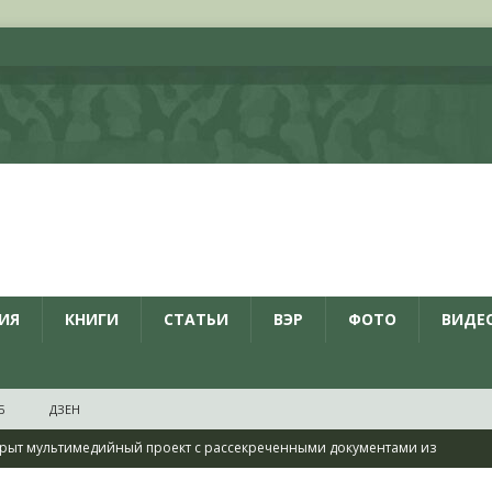
ИЯ
КНИГИ
СТАТЬИ
ВЭР
ФОТО
ВИДЕ
Б
ДЗЕН
рыт мультимедийный проект с рассекреченными документами из
дня создания Железнодорожных войск ВС РФ
НОВОСТИ