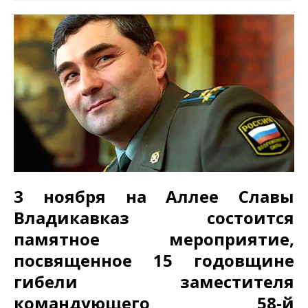
3 ноября на Аллее Славы
Владикавказ состоится
памятное мероприятие,
посвященное 15 годовщине
гибели заместителя
командующего 58-й