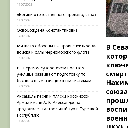
19.07.2026
«Богини отечественного производства»
19.07.2026
Освобождена Константиновка
04.07.2026
В Сев
Министр обороны РФ проинспектировал
войска и силы Черноморского флота
котор
03.07.2026
ключе
В Тверском суворовском военном
смерт
училище развивают подготовку по
беспилотным авиационным системам
Нахим
03.07.2026
союза
Ансамбль песни и пляски Российской
прошл
Армии имени А. В. Александрова
воспи
продолжает гастрольный тур в Турецкой
Республике
военн
03.07.2026
ПКУ),