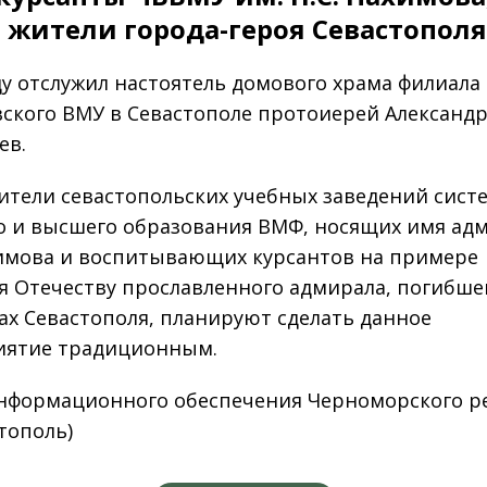
 жители города-героя Севастополя
у отслужил настоятель домового храма филиала
ского ВМУ в Севастополе протоиерей Александ
ев.
ители севастопольских учебных заведений сист
о и высшего образования ВМФ, носящих имя ад
химова и воспитывающих курсантов на примере
я Отечеству прославленного адмирала, погибше
ах Севастополя, планируют сделать данное
иятие традиционным.
нформационного обеспечения Черноморского р
стополь)