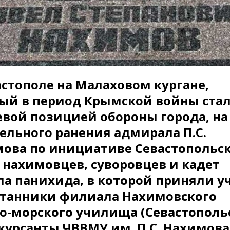
астополе на Малаховом кургане,
ый в период Крымской войны ста
вой позицией обороны города, на
ельного ранения адмирала П.С.
ова по инициативе Севастопольс
 нахимовцев, суворовцев и кадет
а панихида, в которой приняли у
танники филиала Нахимовского
о-морского училища (Севастополь
 курсанты ЧВВМУ им. П.С. Нахимова,