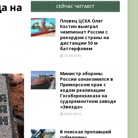
а на
СЕЙЧАС ЧИТАЮТ
Пловец ЦСКА Олег
Костин выиграл
чемпионат России с
рекордом страны на
дистанции 50 м
баттерфляем
10.04.2019
Министр обороны
России ознакомился в
Приморском крае с
ходом реализации
Гособоронзаказа на
судоремонтном заводе
«Звезда»
04.09.2015
В поисках пропавшей
субмарины