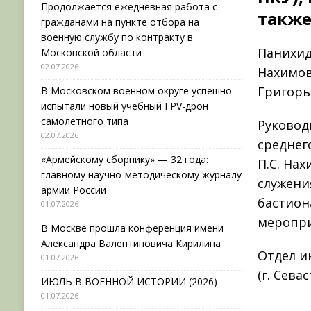
Продолжается ежедневная работа с
также
гражданами на пункте отбора на
военную службу по контракту в
Панихид
Московской области
02.07.2026
Нахимов
Григорь
В Московском военном округе успешно
испытали новый учебный FPV-дрон
самолетного типа
Руковод
02.07.2026
среднег
«Армейскому сборнику» — 32 года:
П.С. На
главному научно-методическому журналу
служени
армии России
бастион
01.07.2026
меропр
В Москве прошла конференция имени
Александра Валентиновича Кирилина
Отдел и
01.07.2026
(г. Сева
ИЮЛЬ В ВОЕННОЙ ИСТОРИИ (2026)
01.07.2026