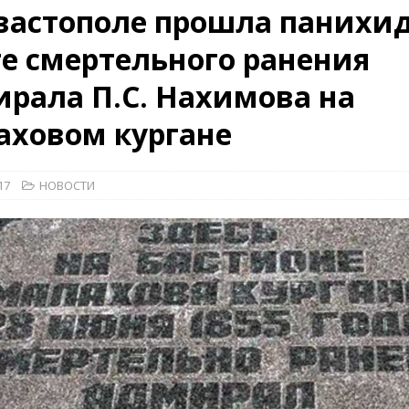
вастополе прошла панихид
е смертельного ранения
26)
ВОЕННО-ИСТОРИЧЕСКИЙ ЖУРНАЛ
рала П.С. Нахимова на
дат
НОВОСТИ
рыт мультимедийный проект с рассекреченными документами из
аховом кургане
дня создания Железнодорожных войск ВС РФ
НОВОСТИ
17
НОВОСТИ