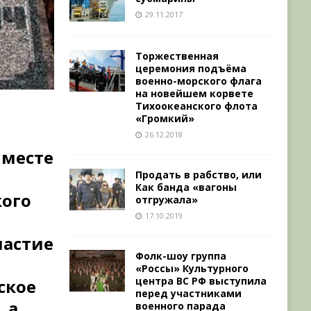
29.11.2017
Торжественная
церемония подъёма
военно-морского флага
на новейшем корвете
Тихоокеанского флота
«Громкий»
л
26.12.2018
 месте
Продать в рабство, или
Как банда «вагоны
кого
отгружала»
17.10.2019
частие
Фолк-шоу группа
«Россы» Культурного
центра ВС РФ выступила
ское
перед участниками
 а
военного парада