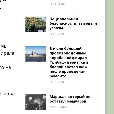
24.04.2015
.
Национальная
безопасность: вызовы и
р
угрозы
25.03.2016
емы
В июле большой
мирала
противолодочный
корабль «Адмирал
Трибуц» вернется в
го на
боевой состав ВМФ
после проведения
ремонта
13.04.2016
егиона
Маршал, который не
оставил мемуаров
06.03.2022