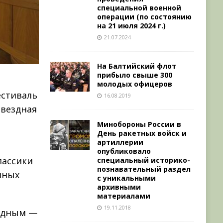
специальной военной
операции (по состоянию
на 21 июля 2024 г.)
21.07.2024
На Балтийский флот
прибыло свыше 300
молодых офицеров
естиваль
16.08.2019
Звездная
Минобороны России в
День ракетных войск и
артиллерии
опубликовало
лассики
специальный историко-
познавательный раздел
нных
с уникальными
архивными
материалами
19.11.2018
родным —