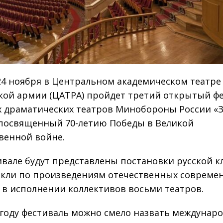
 24 ноября в Центральном академическом театре
кой армии (ЦАТРА) пройдет третий открытый ф
 драматических театров Минобороны России «
 посвященный 70-летию Победы в Великой
венной войне.
ивале будут представлены постановки русской к
акли по произведениям отечественных совреме
 в исполнении коллективов восьми театров.
 году фестиваль можно смело назвать междуна