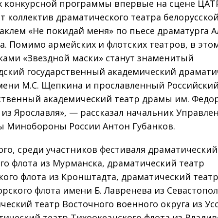
х конкурсной программы впервые на сцене ЦАТ
т коллектив драматического театра белорусско
таклем «Не покидай меня» по пьесе драматурга А
а. Помимо армейских и флотских театров, в этом
ками «Звездной маски» станут знаменитый
дский государственный академический драмати
мени М.С. Щепкина и прославленный Российски
ственный академический театр драмы им. Федо
 из Ярославля», — рассказал начальник Управле
ы Минобороны России Антон Губанков.
ого, среди участников фестиваля драматический
го флота из Мурманска, драматический театр
кого флота из Кронштадта, драматический теат
рского флота имени Б. Лавренева из Севастопол
ческий театр Восточного военного округа из Ус
тический театр Тихоокеанского флота из Владив