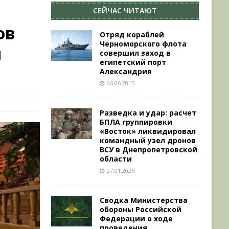
СЕЙЧАС ЧИТАЮТ
ов
Отряд кораблей
Черноморского флота
я
совершил заход в
египетский порт
Александрия
06.06.2015
Разведка и удар: расчет
БПЛА группировки
«Восток» ликвидировал
командный узел дронов
ВСУ в Днепропетровской
области
27.01.2026
Сводка Министерства
обороны Российской
Федерации о ходе
проведения