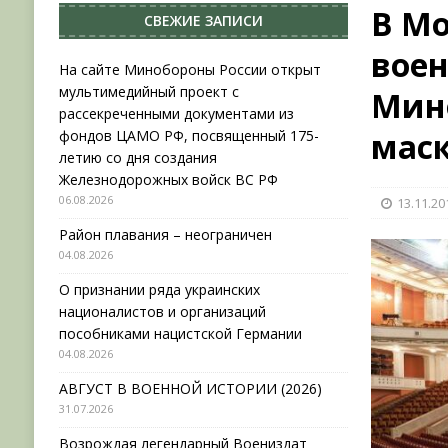
В Мо
СВЕЖИЕ ЗАПИСИ
НОВОСТИ
воен
[ 31.07.2026 ]
АВГУСТ В ВОЕННОЙ ИСТОРИИ (20
На сайте Минобороны России открыт
мультимедийный проект с
Мин
[ 19.07.2026 ]
Возрождая легендарный Воениз
рассекреченными документами из
[ 06.08.2026 ]
На сайте Минобороны России отк
мас
фондов ЦАМО РФ, посвященный 175-
летию со дня создания
фондов ЦАМО РФ, посвященный 175-летию со 
Железнодорожных войск ВС РФ
06.08.2026
13.11.20
Район плавания – неограничен
04.08.2026
О признании ряда украинских
националистов и организаций
пособниками нацистской Германии
04.08.2026
АВГУСТ В ВОЕННОЙ ИСТОРИИ (2026)
31.07.2026
Возрождая легендарный Воениздат