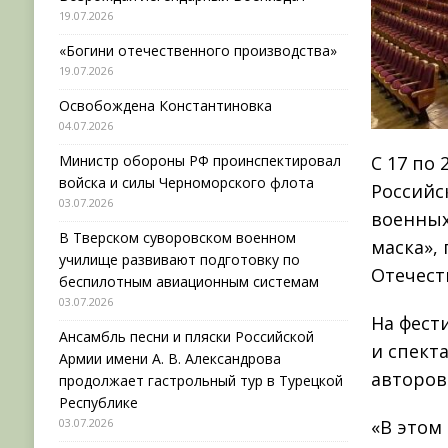
19.07.2026
«Богини отечественного производства»
19.07.2026
Освобождена Константиновка
04.07.2026
Министр обороны РФ проинспектировал
С 17 по
войска и силы Черноморского флота
Российс
03.07.2026
военных
В Тверском суворовском военном
маска»,
училище развивают подготовку по
Отечест
беспилотным авиационным системам
03.07.2026
На фест
Ансамбль песни и пляски Российской
и спект
Армии имени А. В. Александрова
авторов
продолжает гастрольный тур в Турецкой
Республике
03.07.2026
«В этом