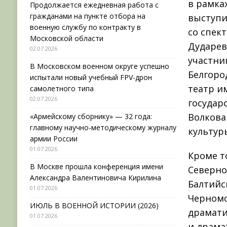
в рамка
Продолжается ежедневная работа с
гражданами на пункте отбора на
выступи
военную службу по контракту в
со спек
Московской области
Дударев
02.07.2026
участни
В Московском военном округе успешно
Белгоро
испытали новый учебный FPV-дрон
театр и
самолетного типа
02.07.2026
государ
Волкова
«Армейскому сборнику» — 32 года:
главному научно-методическому журналу
культур
армии России
01.07.2026
Кроме т
В Москве прошла конференция имени
Северно
Александра Валентиновича Кирилина
Балтийс
01.07.2026
Черномо
ИЮЛЬ В ВОЕННОЙ ИСТОРИИ (2026)
драмати
01.07.2026
и драма