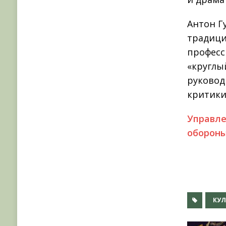
Антон Г
традици
професс
«круглы
руковод
критики
Управле
обороны
КУЛ