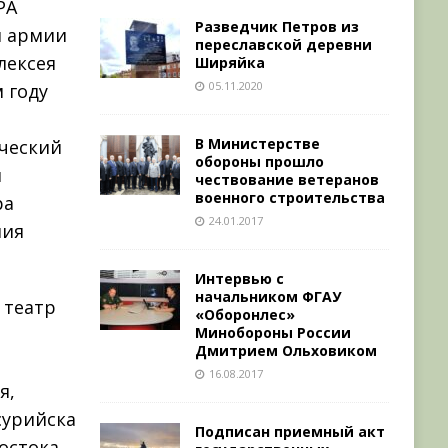
РА
Разведчик Петров из
й армии
переславской деревни
лексея
Ширяйка
05.11.2020
 году
В Министерстве
ческий
обороны прошло
й
чествование ветеранов
военного строительства
ра
24.01.2017
ния
Интервью с
начальником ФГАУ
 театр
«Оборонлес»
Минобороны России
Дмитрием Ольховиком
р
16.08.2017
я,
сурийска
Подписан приемный акт
остока.