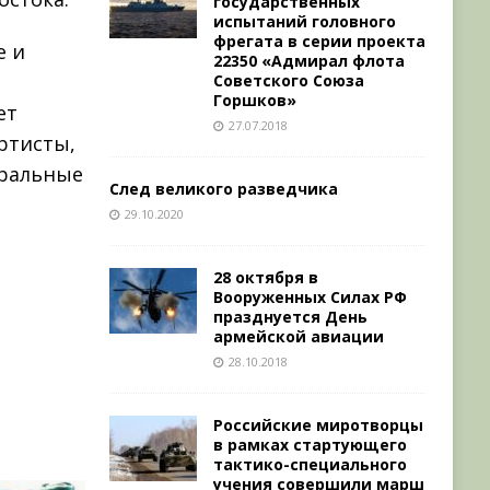
государственных
испытаний головного
фрегата в серии проекта
е и
22350 «Адмирал флота
Советского Союза
Горшков»
ет
27.07.2018
ртисты,
тральные
След великого разведчика
29.10.2020
а
28 октября в
Вооруженных Силах РФ
празднуется День
армейской авиации
28.10.2018
Российские миротворцы
в рамках стартующего
тактико-специального
учения совершили марш