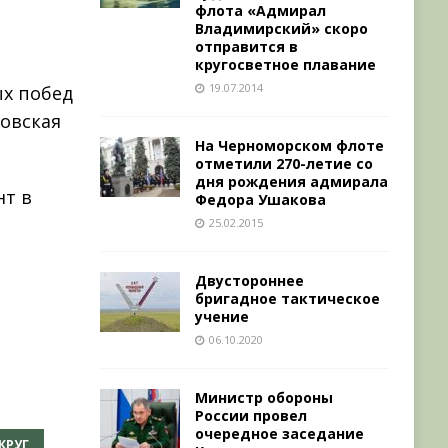
флота «Адмирал
Владимирский» скоро
отправится в
кругосветное плавание
19.07.2014
ых побед
ровская
На Черноморском флоте
отметили 270-летие со
дня рождения адмирала
нт в
Федора Ушакова
25.02.2015
Двустороннее
бригадное тактическое
учение
06.10.2020
Министр обороны
России провел
очередное заседание
КРУГ