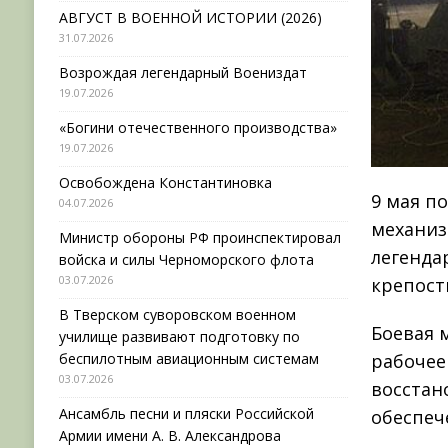
АВГУСТ В ВОЕННОЙ ИСТОРИИ (2026)
31.07.2026
Возрождая легендарный Воениздат
19.07.2026
«Богини отечественного производства»
19.07.2026
Освобождена Константиновка
9 мая п
04.07.2026
механиз
Министр обороны РФ проинспектировал
легенда
войска и силы Черноморского флота
03.07.2026
крепост
В Тверском суворовском военном
Боевая 
училище развивают подготовку по
беспилотным авиационным системам
рабочее
03.07.2026
восстан
Ансамбль песни и пляски Российской
обеспеч
Армии имени А. В. Александрова