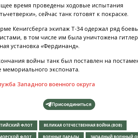
ящее время проведены ходовые испытания
тьчетверки», сейчас танк готовят к покраске.
рме Кенигсберга экипаж Т-34 одержал ряд боев
истами, в том числе им была уничтожена гитле
ная установка «Фердинанд».
кончания войны танк был поставлен на постаме
е мемориального экспоната.
лужба Западного военного округа
Присоединиться
ЛТИЙСКИЙ ФЛОТ
ВЕЛИКАЯ ОТЕЧЕСТВЕННАЯ ВОЙНА (ВОВ)
МОРСКОЙ ФЛОТ
ВОЕННЫЕ ПАРАДЫ
ЗАПАДНЫЙ ВОЕННЫЙ О