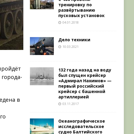
тренировку по
развёртыванию
пусковых установок
04.01.2018
Дело техники
10.03.2021
пройдёт
132 года назад на воду
был спущен крейсер
 города-
«Адмирал Нахимов» —
первый российский
крейсер с башенной
артиллерией
едена в
03.11.2017
го
Океанографическое
исследовательское
судно Балтийского