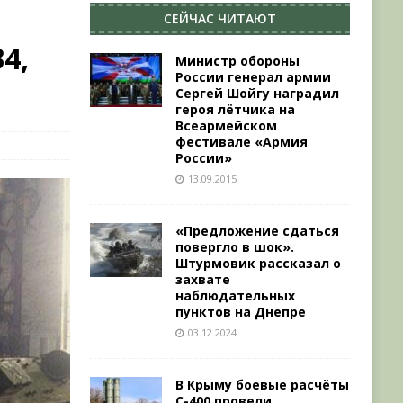
СЕЙЧАС ЧИТАЮТ
4,
Министр обороны
России генерал армии
Сергей Шойгу наградил
героя лётчика на
Всеармейском
фестивале «Армия
России»
13.09.2015
«Предложение сдаться
повергло в шок».
Штурмовик рассказал о
захвате
наблюдательных
пунктов на Днепре
03.12.2024
В Крыму боевые расчёты
С-400 провели