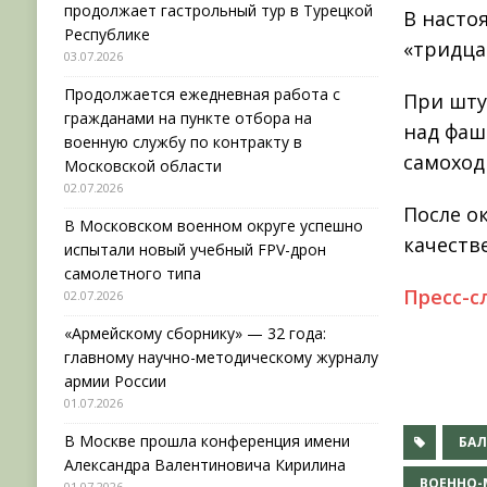
продолжает гастрольный тур в Турецкой
В насто
Республике
«тридца
03.07.2026
Продолжается ежедневная работа с
При шту
гражданами на пункте отбора на
над фаш
военную службу по контракту в
самоход
Московской области
02.07.2026
После о
В Московском военном округе успешно
качеств
испытали новый учебный FPV-дрон
самолетного типа
Пресс-с
02.07.2026
«Армейскому сборнику» — 32 года:
главному научно-методическому журналу
армии России
01.07.2026
В Москве прошла конференция имени
БА
Александра Валентиновича Кирилина
ВОЕННО-
01.07.2026