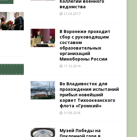
Коллегии военного
ведомства
21.04.2017
В Воронеже проходит
сбор с руководящим
составом
образовательных
организаций
Минобороны России
11.12.2014
Во Владивосток для
прохождения испытаний
прибыл новейший
корвет Тихоокеанского
флота «Громкий»
31.08.2018
Музей Победы на
Поклонной горе в