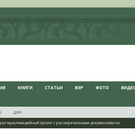
ИЯ
КНИГИ
СТАТЬИ
ВЭР
ФОТО
ВИДЕ
Б
ДЗЕН
рыт мультимедийный проект с рассекреченными документами из
дня создания Железнодорожных войск ВС РФ
НОВОСТИ