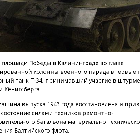
о площади Победы в Калининграде во главе
ированной колонны военного парада впервые 
рный танк Т-34, принимавший участие в штурме
и Кёнигсберга.
машина выпуска 1943 года восстановлена и прив
 состояние силами техников ремонтно-
овительного батальона материально техническо
ения Балтийского флота.