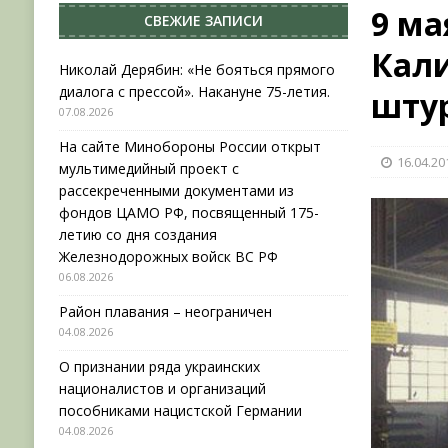
9 ма
СВЕЖИЕ ЗАПИСИ
[ 04.08.2026 ]
Район плавания – неограничен
Кали
[ 04.08.2026 ]
О признании ряда украинских на
Николай Дерябин: «Не бояться прямого
диалога с прессой». Накануне 75-летия.
шту
НОВОСТИ
07.08.2026
[ 31.07.2026 ]
АВГУСТ В ВОЕННОЙ ИСТОРИИ (20
На сайте Минобороны России открыт
16.04.20
[ 07.08.2026 ]
Николай Дерябин: «Не бояться пр
мультимедийный проект с
рассекреченными документами из
фондов ЦАМО РФ, посвященный 175-
летию со дня создания
Железнодорожных войск ВС РФ
06.08.2026
Район плавания – неограничен
04.08.2026
О признании ряда украинских
националистов и организаций
пособниками нацистской Германии
04.08.2026