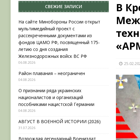
В Кр
СВЕЖИЕ ЗАПИСИ
НОВОСТИ
Меж
[ 31.07.2026 ]
АВГУСТ В ВОЕННОЙ ИСТОРИИ (20
На сайте Минобороны России открыт
мультимедийный проект с
техн
[ 19.07.2026 ]
Возрождая легендарный Воениз
рассекреченными документами из
[ 06.08.2026 ]
На сайте Минобороны России отк
«АР
фондов ЦАМО РФ, посвященный 175-
летию со дня создания
фондов ЦАМО РФ, посвященный 175-летию со 
Железнодорожных войск ВС РФ
06.08.2026
25.02.20
Район плавания – неограничен
04.08.2026
О признании ряда украинских
националистов и организаций
пособниками нацистской Германии
04.08.2026
АВГУСТ В ВОЕННОЙ ИСТОРИИ (2026)
31.07.2026
Возрождая легендарный Воениздат