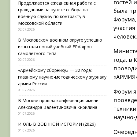
гостей 
Продолжается ежедневная работа с
гражданами на пункте отбора на
была пр
военную службу по контракту в
Форума,
Московской области
участия
02.07.2026
человек
В Московском военном округе успешно
испытали новый учебный FPV-дрон
Министе
самолетного типа
года, в
02.07.2026
проводи
«Армейскому сборнику» — 32 года:
«АРМИЯ»
главному научно-методическому журналу
армии России
01.07.2026
Форум я
проведе
В Москве прошла конференция имени
Александра Валентиновича Кирилина
техники
01.07.2026
научно-
ИЮЛЬ В ВОЕННОЙ ИСТОРИИ (2026)
01.07.2026
Очередн