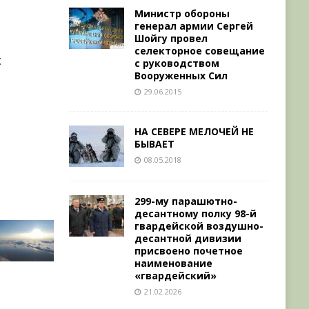
Министр обороны
генерал армии Сергей
Шойгу провел
селекторное совещание
с
с руководством
Вооруженных Сил
29.06.2015
НА СЕВЕРЕ МЕЛОЧЕЙ НЕ
БЫВАЕТ
08.05.2018
299-му парашютно-
десантному полку 98-й
гвардейской воздушно-
десантной дивизии
присвоено почетное
наименование
«гвардейский»
21.02.2026