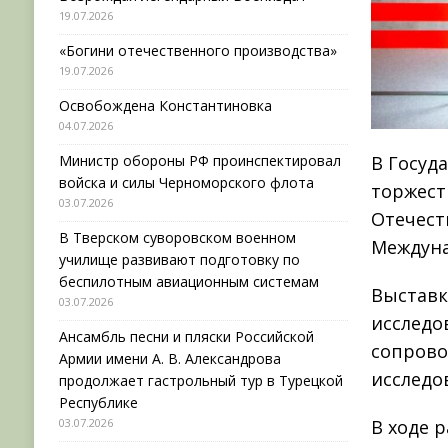
19.07.2026
«Богини отечественного производства»
19.07.2026
Освобождена Константиновка
04.07.2026
Министр обороны РФ проинспектировал
В Госуд
войска и силы Черноморского флота
торжест
03.07.2026
Отечест
В Тверском суворовском военном
Междуна
училище развивают подготовку по
беспилотным авиационным системам
Выставк
03.07.2026
исследо
Ансамбль песни и пляски Российской
сопрово
Армии имени А. В. Александрова
исследо
продолжает гастрольный тур в Турецкой
Республике
03.07.2026
В ходе 