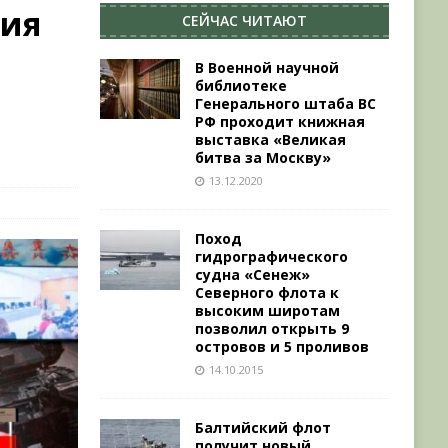
ция
СЕЙЧАС ЧИТАЮТ
В Военной научной
библиотеке
Генерального штаба ВС
РФ проходит книжная
выставка «Великая
битва за Москву»
13.12.2020
Поход
гидрографического
судна «Сенеж»
Северного флота к
высоким широтам
позволил открыть 9
островов и 5 проливов
14.10.2015
Балтийский флот
получит новый