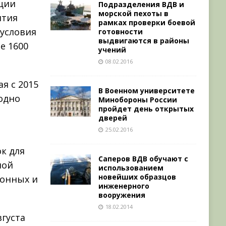
иции
Подразделения ВДВ и
морской пехоты в
ития
рамках проверки боевой
 условия
готовности
выдвигаются в районы
е 1600
учений
08.02.2016
я с 2015
В Военном университете
одно
Минобороны России
пройдет день открытых
м
дверей
25.02.2016
к для
Саперов ВДВ обучают с
ной
использованием
новейших образцов
ионных и
инженерного
вооружения
18.02.2014
вгуста