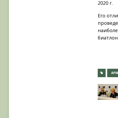
2020 г.
Его отл
проведе
наиболе
биатлон
АРМ