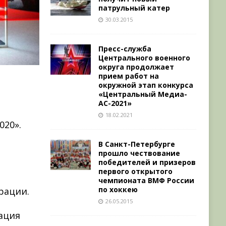
патрульный катер
30.03.2015
Пресс-служба
Центрального военного
округа продолжает
прием работ на
окружной этап конкурса
«Центральный Медиа-
АС-2021»
18.02.2021
020».
В Санкт-Петербурге
прошло чествование
победителей и призеров
первого открытого
чемпионата ВМФ России
по хоккею
рации.
26.05.2015
ация