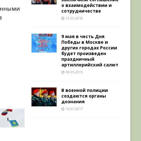
о взаимодействии и
данными
сотрудничестве
в
31.05.2018
9 мая в честь Дня
Победы в Москве и
других городах России
будет произведен
праздничный
артиллерийский салют
08.05.2015
В военной полиции
создаются органы
дознания
10.07.2017