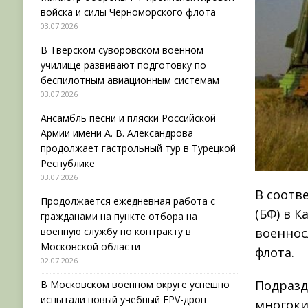
войска и силы Черноморского флота
03.07.2026
В Тверском суворовском военном
училище развивают подготовку по
беспилотным авиационным системам
03.07.2026
Ансамбль песни и пляски Российской
Армии имени А. В. Александрова
продолжает гастрольный тур в Турецкой
Республике
03.07.2026
В соотв
Продолжается ежедневная работа с
(БФ) в 
гражданами на пункте отбора на
военную службу по контракту в
военнос
Московской области
флота.
02.07.2026
Подразд
В Московском военном округе успешно
испытали новый учебный FPV-дрон
многоки