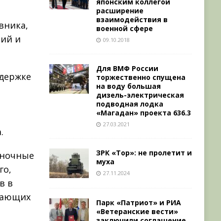
японским коллегой
расширение
взаимодействия в
вника,
военной сфере
ний и
09.10.2018
Для ВМФ России
ддержке
торжественно спущена
на воду большая
дизель-электрическая
е
подводная лодка
«Магадан» проекта 636.3
27.03.2021
.
ЗРК «Тор»: не пролетит и
иночные
муха
го,
27.11.2024
в в
жающих
Парк «Патриот» и РИА
«Ветеранские вести»
заключили соглашение