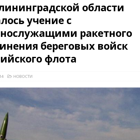
лининградской области
26)
ВОЕННО-ИСТОРИЧЕСКИЙ ЖУРНАЛ
лось учение с
дат
НОВОСТИ
ннослужащими ракетного
дства»
КРАСНАЯ ЗВЕЗДА
КРАСНАЯ ЗВЕЗДА
инения береговых войск
ийского флота
14
НОВОСТИ