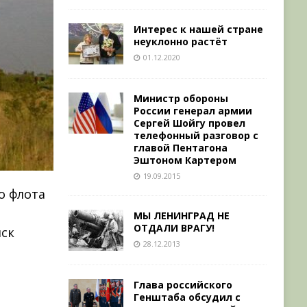
Интерес к нашей стране
неуклонно растёт
01.12.2020
Министр обороны
России генерал армии
Сергей Шойгу провел
телефонный разговор с
главой Пентагона
Эштоном Картером
19.09.2015
о флота
МЫ ЛЕНИНГРАД НЕ
ОТДАЛИ ВРАГУ!
йск
28.12.2013
Глава российского
Генштаба обсудил с