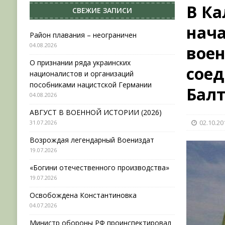
В Ка
СВЕЖИЕ ЗАПИСИ
[ 31.07.2026 ]
АВГУСТ В ВОЕННОЙ ИСТОРИИ (20
нача
[ 19.07.2026 ]
Возрождая легендарный Воениз
Район плавания – неограничен
04.08.2026
вое
[ 19.07.2026 ]
«Богини отечественного произво
О признании ряда украинских
[ 04.08.2026 ]
Район плавания – неограничен
соед
националистов и организаций
пособниками нацистской Германии
Балт
04.08.2026
АВГУСТ В ВОЕННОЙ ИСТОРИИ (2026)
02.10.20
31.07.2026
Возрождая легендарный Воениздат
19.07.2026
«Богини отечественного производства»
19.07.2026
Освобождена Константиновка
04.07.2026
Министр обороны РФ проинспектировал