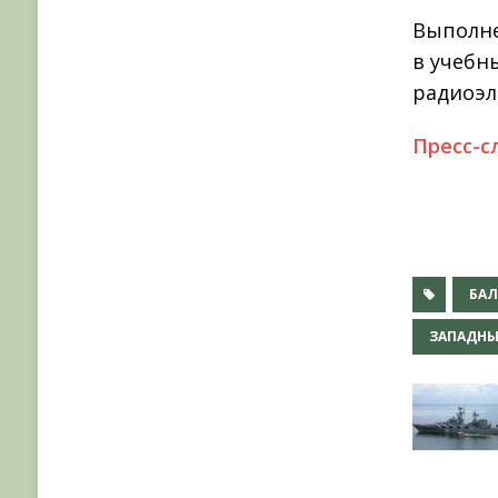
Выполне
в учебн
радиоэл
Пресс-с
БА
ЗАПАДНЫ