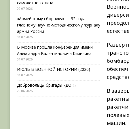
самолетного типа
Военнос
02.07.2026
диверси
«Армейскому сборнику» — 32 года:
преодол
главному научно-методическому журналу
естеств
армии России
01.07.2026
Развёрт
В Москве прошла конференция имени
транспо
Александра Валентиновича Кирилина
01.07.2026
бомбард
обеспеч
ИЮЛЬ В ВОЕННОЙ ИСТОРИИ (2026)
01.07.2026
средств
Добровольцы бригады «ДОН»
В завер
29.06.2026
ракетны
ракетчи
полевых
машин.