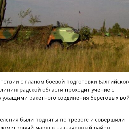
етствии с планом боевой подготовки Балтийског
Калининградской области проходит учение с
лужащими ракетного соединения береговых во
еления были подняты по тревоге и совершили
лометровый марш в назначенный район.