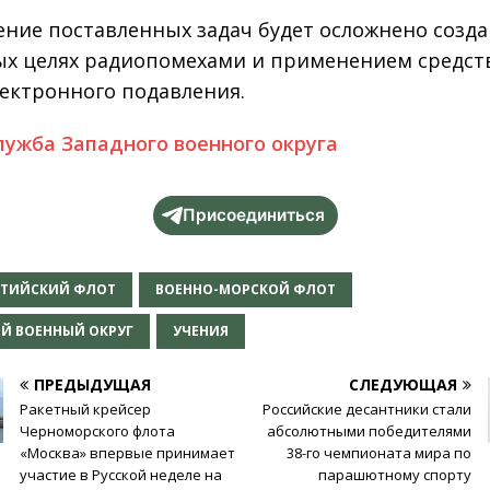
ние поставленных задач будет осложнено соз
ых целях радиопомехами и применением средст
ектронного подавления.
лужба Западного военного округа
Присоединиться
ЛТИЙСКИЙ ФЛОТ
ВОЕННО-МОРСКОЙ ФЛОТ
Й ВОЕННЫЙ ОКРУГ
УЧЕНИЯ
ПРЕДЫДУЩАЯ
СЛЕДУЮЩАЯ
Ракетный крейсер
Российские десантники стали
Черноморского флота
абсолютными победителями
«Москва» впервые принимает
38-го чемпионата мира по
участие в Русской неделе на
парашютному спорту