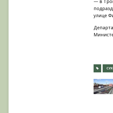
— в Тро
подразд
улице Ф
Департа
Министе
СУХ