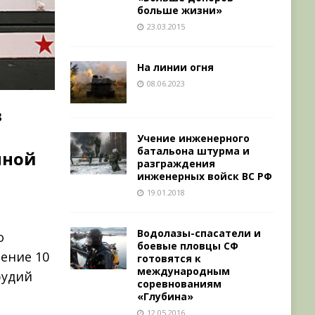
больше жизни»
23.03.2015
На линии огня
08.06.2023
в
ы
Учение инженерного
батальона штурма и
нной
разграждения
инженерных войск ВС РФ
19.01.2018
Водолазы-спасатели и
о
боевые пловцы СФ
чение 10
готовятся к
международным
рудий
соревнованиям
«Глубина»
12.05.2016