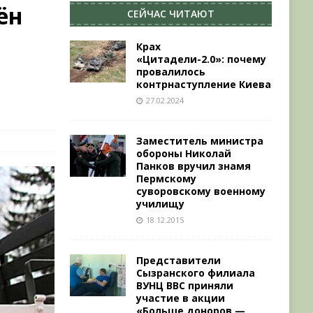
ён
СЕЙЧАС ЧИТАЮТ
й
Крах
«Цитадели-2.0»: почему
провалилось
контрнаступление Киева
27.02.2024
Заместитель министра
обороны Николай
Панков вручил знамя
Пермскому
суворовскому военному
училищу
18.12.2015
Представители
Сызранского филиала
ВУНЦ ВВС приняли
участие в акции
«Больше доноров —