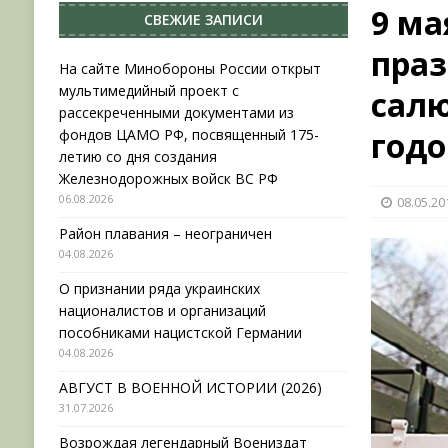
9 ма
СВЕЖИЕ ЗАПИСИ
НОВОСТИ
пра
[ 31.07.2026 ]
АВГУСТ В ВОЕННОЙ ИСТОРИИ (20
На сайте Минобороны России открыт
мультимедийный проект с
салю
[ 19.07.2026 ]
Возрождая легендарный Воениз
рассекреченными документами из
[ 06.08.2026 ]
На сайте Минобороны России отк
год
фондов ЦАМО РФ, посвященный 175-
летию со дня создания
фондов ЦАМО РФ, посвященный 175-летию со 
Железнодорожных войск ВС РФ
06.08.2026
08.05.20
Район плавания – неограничен
04.08.2026
О признании ряда украинских
националистов и организаций
пособниками нацистской Германии
04.08.2026
АВГУСТ В ВОЕННОЙ ИСТОРИИ (2026)
31.07.2026
Возрождая легендарный Воениздат