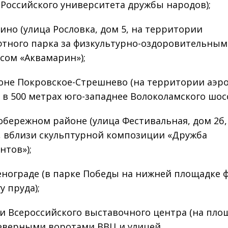
 Российского университета дружбы народов);
ино (улица Рословка, дом 5, на территории
тного парка за физкультурно-оздоровительным
сом «Аквамарин»);
оне Покровское-Стрешнево (на территории аэр
 в 500 метрах юго-западнее Волоколамского шосс
обережном районе (улица Фестивальная, дом 2б,
 вблизи скульптурной композиции «Дружба
нтов»);
енограде (в парке Победы на нижней площадке 
у пруда);
и Всероссийского выставочного центра (на пло
еверными воротами ВВЦ и улицей