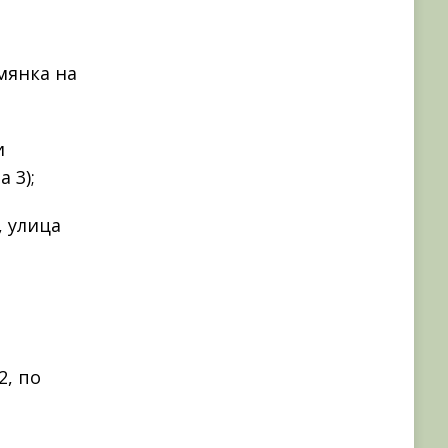
мянка на
и
 3);
, улица
2, по