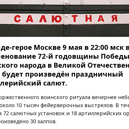
оде-герое Москве 9 мая в 22:00 мск 
енование 72-й годовщины Побед
ского народа в Великой Отечестве
 будет произведён праздничный
лерийский салют.
торжественного воинского ритуала вечернее неб
 около 10 тысяч фейерверочных выстрелов. В те
з 72 салютных установок и 18 артиллерийских о
роизведено 30 залпов.