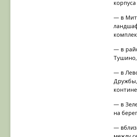
корпуса
— в Мит
ландшаф
комплек
— в рай
Тушино,
— в Лев
Дружбы,
контине
— в Зел
на берег
— вблиз
между с