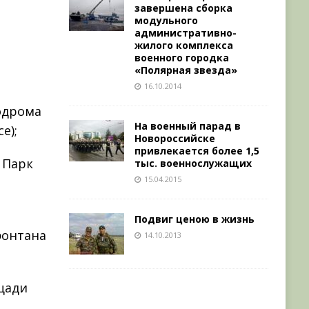
завершена сборка
модульного
административно-
жилого комплекса
военного городка
«Полярная звезда»
16.10.2014
одрома
На военный парад в
е);
Новороссийске
привлекается более 1,5
 Парк
тыс. военнослужащих
15.04.2015
Подвиг ценою в жизнь
фонтана
14.10.2013
щади