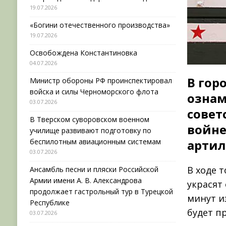
19.07.2026
«Богини отечественного производства»
19.07.2026
Освобождена Константиновка
04.07.2026
В гор
Министр обороны РФ проинспектировал
войска и силы Черноморского флота
ознам
03.07.2026
совет
В Тверском суворовском военном
войне
училище развивают подготовку по
беспилотным авиационным системам
артил
03.07.2026
В ходе 
Ансамбль песни и пляски Российской
Армии имени А. В. Александрова
украсят
продолжает гастрольный тур в Турецкой
минут и
Республике
будет п
03.07.2026