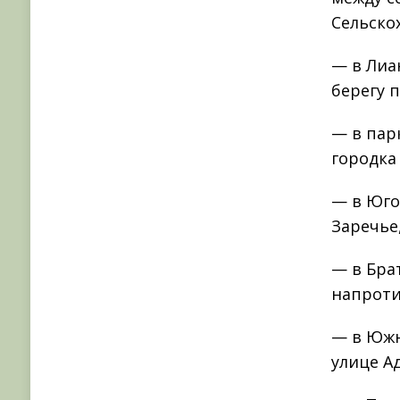
Сельско
— в Лиа
берегу п
— в пар
городка
— в Юго
Заречье
— в Бра
напроти
— в Южн
улице А