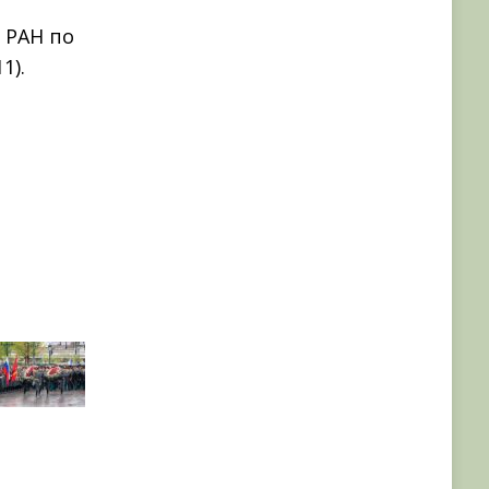
 РАН по
1).