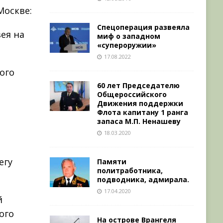
Москве:
Спецоперация развеяла
ея на
миф о западном
«супероружии»
17.08.2022
ого
60 лет Председателю
Общероссийского
Движения поддержки
Флота капитану 1 ранга
запаса М.П. Ненашеву
18.03.2020
егу
Памяти
политработника,
подводника, адмирала.
17.04.2020
й
ого
На острове Врангеля