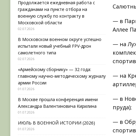
Продолжается ежедневная работа с
Салютны
гражданами на пункте отбора на
военную службу по контракту в
— в Пар
Московской области
Аллее Па
02.07.2026
В Московском военном округе успешно
— на Лу
испытали новый учебный FPV-дрон
комплек
самолетного типа
02.07.2026
спортив
«Армейскому сборнику» — 32 года:
— на Кр
главному научно-методическому журналу
армии России
артилле
01.07.2026
— в Нов
В Москве прошла конференция имени
Александра Валентиновича Кирилина
пруда);
01.07.2026
— в Обр
ИЮЛЬ В ВОЕННОЙ ИСТОРИИ (2026)
01.07.2026
спортив