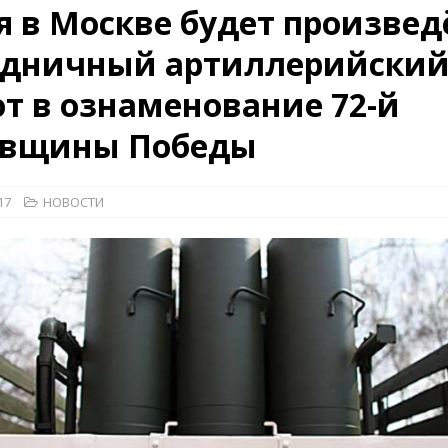
я в Москве будет произвед
здничный артиллерийски
26)
ВОЕННО-ИСТОРИЧЕСКИЙ ЖУРНАЛ
т в ознаменование 72-й
дат
НОВОСТИ
рыт мультимедийный проект с рассекреченными документами из
овщины Победы
дня создания Железнодорожных войск ВС РФ
НОВОСТИ
17
НОВОСТИ