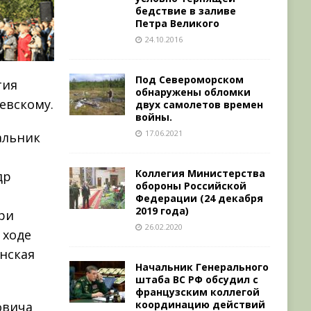
бедствие в заливе
Петра Великого
24.10.2016
Под Североморском
тия
обнаружены обломки
евскому.
двух самолетов времен
войны.
17.06.2021
альник
Коллегия Министерства
др
обороны Российской
Федерации (24 декабря
2019 года)
ри
26.02.2020
 ходе
нская
Начальник Генерального
штаба ВС РФ обсудил с
французским коллегой
координацию действий
овича