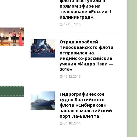
флота выступили в
прямом эфире на
телеканале «Россия-1
Калининград».
12.06.2016
Отряд кораблей
Тихоокеанского флота
отправился на
индийско-российские
учения «Индра Нэви —
2016»
13.12.2016
Гидрографическое
судно Балтийского
флота «Сибиряков»
зашло в мальтийский
порт Ла-Валетта
21.10.2014