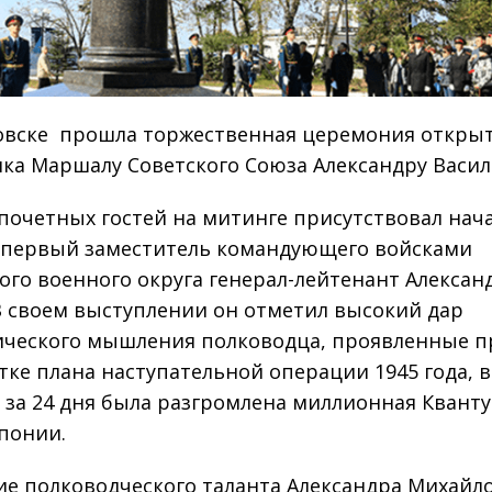
овске прошла торжественная церемония откры
ка Маршалу Советского Союза Александру Васил
 почетных гостей на митинге присутствовал нач
 первый заместитель командующего войсками
ого военного округа генерал-лейтенант Алексан
В своем выступлении он отметил высокий дар
ического мышления полководца, проявленные п
тке плана наступательной операции 1945 года, в
 за 24 дня была разгромлена миллионная Кванту
понии.
ие полководческого таланта Александра Михайл