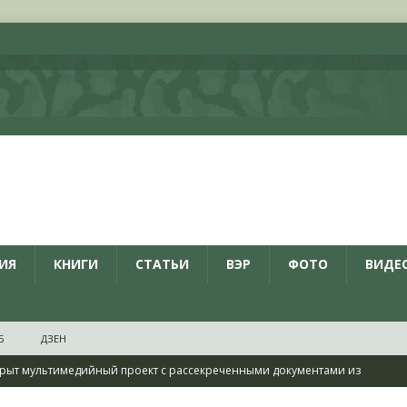
ИЯ
КНИГИ
СТАТЬИ
ВЭР
ФОТО
ВИДЕ
Б
ДЗЕН
рыт мультимедийный проект с рассекреченными документами из
дня создания Железнодорожных войск ВС РФ
НОВОСТИ