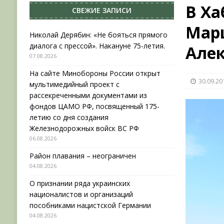
В Ха
СВЕЖИЕ ЗАПИСИ
[ 04.08.2026 ]
Район плавания – неограничен
Марш
[ 04.08.2026 ]
О признании ряда украинских на
Николай Дерябин: «Не бояться прямого
диалога с прессой». Накануне 75-летия.
Алек
НОВОСТИ
07.08.2026
[ 31.07.2026 ]
АВГУСТ В ВОЕННОЙ ИСТОРИИ (20
На сайте Минобороны России открыт
30.09.20
[ 07.08.2026 ]
Николай Дерябин: «Не бояться пр
мультимедийный проект с
рассекреченными документами из
фондов ЦАМО РФ, посвященный 175-
летию со дня создания
Железнодорожных войск ВС РФ
06.08.2026
Район плавания – неограничен
04.08.2026
О признании ряда украинских
националистов и организаций
пособниками нацистской Германии
04.08.2026