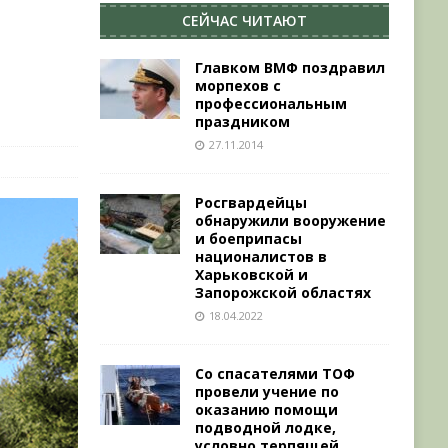
СЕЙЧАС ЧИТАЮТ
Главком ВМФ поздравил
морпехов с
профессиональным
праздником
27.11.2014
Росгвардейцы
обнаружили вооружение
и боеприпасы
националистов в
Харьковской и
Запорожской областях
18.04.2022
Со спасателями ТОФ
провели учение по
оказанию помощи
подводной лодке,
условно терпящей