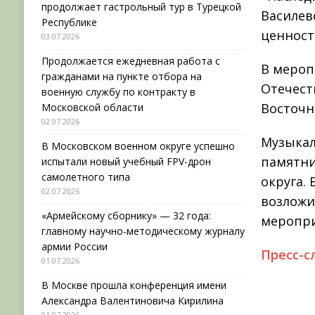
продолжает гастрольный тур в Турецкой
Василев
Республике
ценност
03.07.2026
Продолжается ежедневная работа с
В мероп
гражданами на пункте отбора на
Отечест
военную службу по контракту в
Восточн
Московской области
02.07.2026
Музыкал
В Московском военном округе успешно
памятни
испытали новый учебный FPV-дрон
самолетного типа
округа.
02.07.2026
возложи
«Армейскому сборнику» — 32 года:
меропр
главному научно-методическому журналу
армии России
Пресс-с
01.07.2026
В Москве прошла конференция имени
Александра Валентиновича Кирилина
01.07.2026