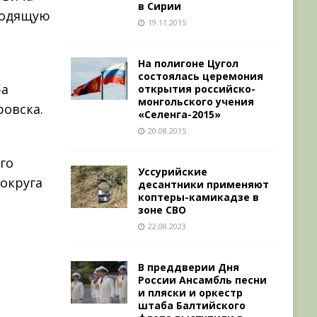
в Сирии
еходящую
19.11.2015
На полигоне Цугол
состоялась церемония
ба
открытия российско-
монгольского учения
ровска.
«Селенга-2015»
20.08.2015
го
Уссурийские
округа
десантники применяют
коптеры-камикадзе в
зоне СВО
22.08.2023
В преддверии Дня
России Ансамбль песни
и пляски и оркестр
штаба Балтийского