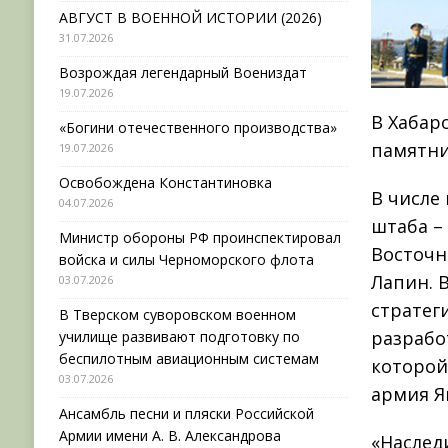
АВГУСТ В ВОЕННОЙ ИСТОРИИ (2026)
31.07.2026
Возрождая легендарный Воениздат
19.07.2026
В Хабар
«Богини отечественного производства»
памятни
19.07.2026
Освобождена Константиновка
В числе
04.07.2026
штаба –
Министр обороны РФ проинспектировал
Восточн
войска и силы Черноморского флота
Лапин. 
03.07.2026
стратег
В Тверском суворовском военном
разрабо
училище развивают подготовку по
беспилотным авиационным системам
которой
03.07.2026
армия Я
Ансамбль песни и пляски Российской
Армии имени А. В. Александрова
«Наслед