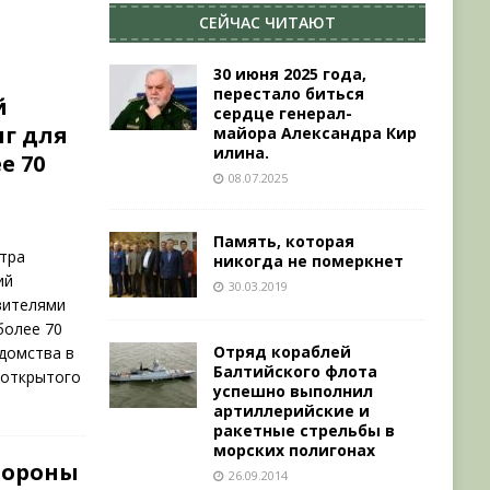
СЕЙЧАС ЧИТАЮТ
30 июня 2025 года,
перестало биться
й
сердце генерал-
нг для
майора Александра Кир
илина.
е 70
08.07.2025
Память, которая
тра
никогда не померкнет
ий
30.03.2019
вителями
более 70
Отряд кораблей
едомства в
Балтийского флота
 открытого
успешно выполнил
артиллерийские и
ракетные стрельбы в
морских полигонах
бороны
26.09.2014