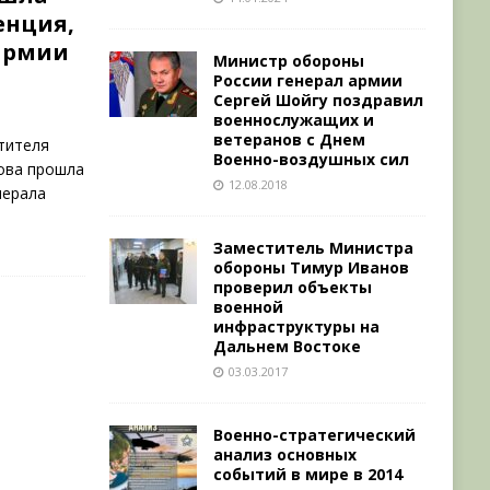
енция,
армии
Министр обороны
России генерал армии
Сергей Шойгу поздравил
военнослужащих и
ветеранов с Днем
тителя
Военно-воздушных сил
ова прошла
12.08.2018
нерала
Заместитель Министра
обороны Тимур Иванов
проверил объекты
военной
инфраструктуры на
Дальнем Востоке
03.03.2017
Военно-стратегический
анализ основных
событий в мире в 2014