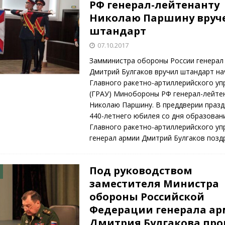
РФ генерал-лейтенанту
Николаю Паршину вруч
штандарт
07.10.2017
Замминистра обороны России генерал
Дмитрий Булгаков вручил штандарт на
Главного ракетно-артиллерийского уп
(ГРАУ) Минобороны РФ генерал-лейте
Николаю Паршину. В преддверии праз
440-летнего юбилея со дня образован
Главного ракетно-артиллерийского уп
генерал армии Дмитрий Булгаков поз
Под руководством
заместителя Министра
обороны Российской
Федерации генерала а
Дмитрия Булгакова пр