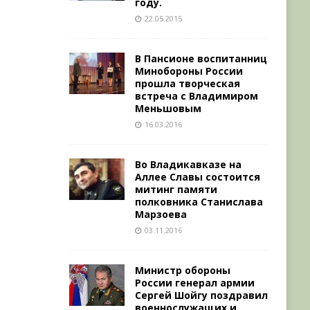
году.
22.05.2015
В Пансионе воспитанниц
Минобороны России
прошла творческая
встреча с Владимиром
Меньшовым
16.03.2016
Во Владикавказе на
Аллее Славы состоится
митинг памяти
полковника Станислава
Марзоева
03.11.2016
Министр обороны
России генерал армии
Сергей Шойгу поздравил
военнослужащих и