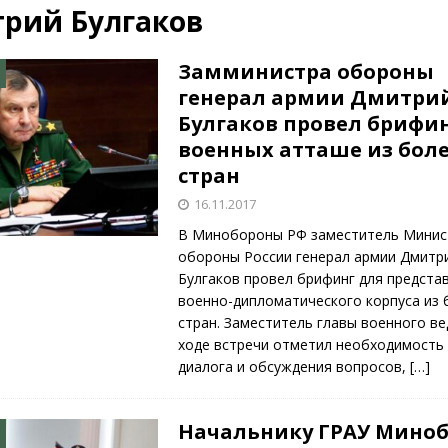
рий Булгаков
КРАСНАЯ ЗВЕЗДА
ционалистов и организаций пособниками нацистской Германии
Замминистра обороны
генерал армии Дмитри
Булгаков провел брифи
26)
ВОЕННО-ИСТОРИЧЕСКИЙ ЖУРНАЛ
военных атташе из боле
ямого диалога с прессой». Накануне 75-летия.
НОВОСТИ
стран
16.11.2017
В Минобороны РФ заместитель Минис
обороны России генерал армии Дмитр
Булгаков провел брифинг для предста
военно-дипломатического корпуса из 
стран. Заместитель главы военного в
ходе встречи отметил необходимость
диалога и обсуждения вопросов,
[…]
Начальнику ГРАУ Мино