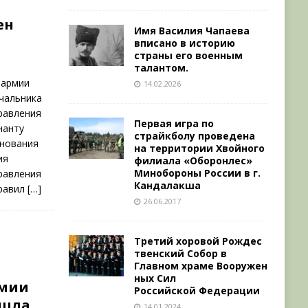
ен
Имя Василия Чапаева
вписано в историю
страны его военным
талантом.
 армии
14.02.2026
чальника
равления
Первая игра по
нанту
страйкболу проведена
днования
на территории Хвойного
ия
филиала «Оборонлес»
Минобороны России в г.
равления
Кандалакша
дравил
[…]
26.06.2017
Третий хоровой Рождес
твенский Собор в
Главном храме Вооружен
ных Сил
рмии
Российской Федерации
ошла
14.01.2024