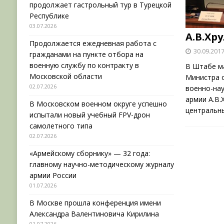
продолжает гастрольный тур в Турецкой
Республике
03.07.2026
А.В.Хр
Продолжается ежедневная работа с
30.09.201
гражданами на пункте отбора на
военную службу по контракту в
В Штабе м
Московской области
Министра 
02.07.2026
военно-нау
армии А.В.
В Московском военном округе успешно
центральн
испытали новый учебный FPV-дрон
самолетного типа
02.07.2026
«Армейскому сборнику» — 32 года:
главному научно-методическому журналу
армии России
01.07.2026
В Москве прошла конференция имени
Александра Валентиновича Кирилина
01.07.2026