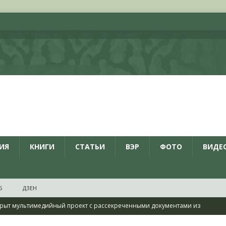
ИЯ
КНИГИ
СТАТЬИ
ВЭР
ФОТО
ВИДЕ
Б
ДЗЕН
рыт мультимедийный проект с рассекреченными документами из
дня создания Железнодорожных войск ВС РФ
НОВОСТИ