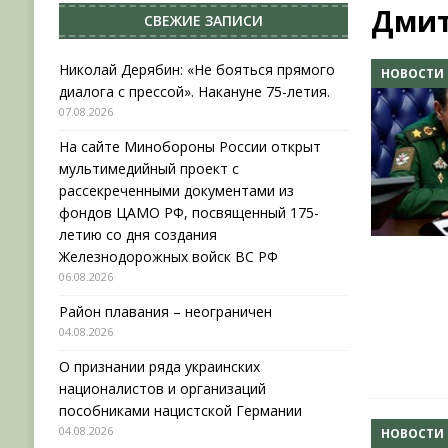
Дмит
СВЕЖИЕ ЗАПИСИ
[ 04.08.2026 ]
Район плавания – неограничен
[ 04.08.2026 ]
О признании ряда украинских на
Николай Дерябин: «Не бояться прямого
НОВОСТИ
диалога с прессой». Накануне 75-летия.
НОВОСТИ
07.08.2026
[ 31.07.2026 ]
АВГУСТ В ВОЕННОЙ ИСТОРИИ (20
На сайте Минобороны России открыт
[ 07.08.2026 ]
Николай Дерябин: «Не бояться пр
мультимедийный проект с
рассекреченными документами из
фондов ЦАМО РФ, посвященный 175-
летию со дня создания
Железнодорожных войск ВС РФ
06.08.2026
Район плавания – неограничен
04.08.2026
О признании ряда украинских
националистов и организаций
пособниками нацистской Германии
04.08.2026
НОВОСТИ