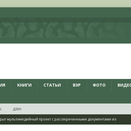
ИЯ
КНИГИ
СТАТЬИ
ВЭР
ФОТО
ВИДЕ
Б
ДЗЕН
рыт мультимедийный проект с рассекреченными документами из
дня создания Железнодорожных войск ВС РФ
НОВОСТИ