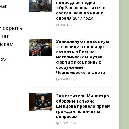
подводная лодка
ная
«Орёл» возвратится в
состав ВМФ до конца
апреля 2017 года.
05.04.2017
и скрыть
нчат
Уникальную подводную
йскам
экспозицию планируют
создать в Военно-
историческом музее
РУ,
фортификационных
сооружений
е
Черноморского флота
05.08.2018
Заместитель Министра
обороны Татьяна
Шевцова провела прием
граждан по личным
вопросам
17.08.2016