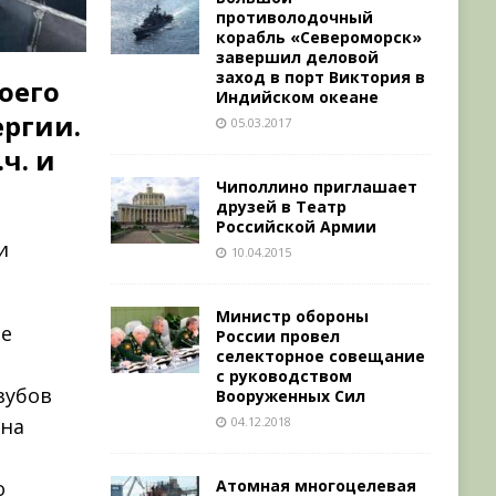
противолодочный
корабль «Североморск»
завершил деловой
заход в порт Виктория в
оего
Индийском океане
ергии.
05.03.2017
ч. и
Чиполлино приглашает
друзей в Театр
Российской Армии
и
10.04.2015
Министр обороны
не
России провел
селекторное совещание
с руководством
«зубов
Вооруженных Сил
04.12.2018
 на
ы
Атомная многоцелевая
о