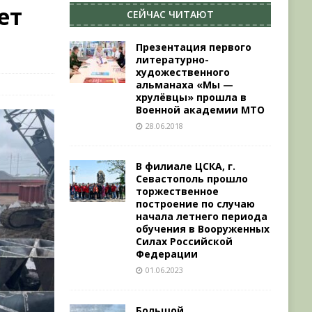
ет
СЕЙЧАС ЧИТАЮТ
Презентация первого
литературно-
художественного
альманаха «Мы —
хрулёвцы» прошла в
Военной академии МТО
28.06.2018
В филиале ЦСКА, г.
Севастополь прошло
торжественное
построение по случаю
начала летнего периода
обучения в Вооруженных
Силах Российской
Федерации
01.06.2023
Большой