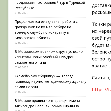
продолжает гастрольный тур в Турецкой
доставк
Республике
роскошь
03.07.2026
Продолжается ежедневная работа с
Точки р
гражданами на пункте отбора на
их нере
военную службу по контракту в
свой пу
Московской области
02.07.2026
будет м
Зеленск
В Московском военном округе успешно
испытали новый учебный FPV-дрон
остро н
самолетного типа
хватает.
02.07.2026
«Армейскому сборнику» — 32 года:
Считаю,
главному научно-методическому журналу
армии России
https://
01.07.2026
В Москве прошла конференция имени
Александра Валентиновича Кирилина
01.07.2026