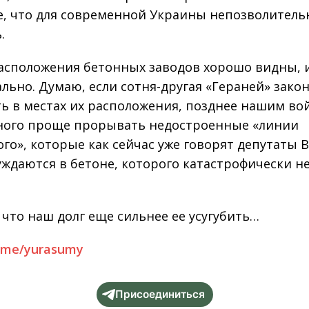
е, что для современной Украины непозволитель
.
асположения бетонных заводов хорошо видны, 
ально. Думаю, если сотня-другая «Гераней» зако
ть в местах их расположения, позднее нашим во
ного проще прорывать недостроенные «линии
ого», которые как сейчас уже говорят депутаты В
уждаются в бетоне, которого катастрофически н
 что наш долг еще сильнее ее усугубить…
t.me/yurasumy
Присоединиться