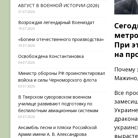
АВГУСТ В ВОЕННОЙ ИСТОРИИ (2026)
31.07.2026
Возрождая легендарный Воениздат
Сегод
19.07.2026
метро
«Богини отечественного производства»
При э
19.07.2026
на пр
Освобождена Константиновка
04.07.2026
Почему 
Министр обороны РФ проинспектировал
Мажино,
войска и силы Черноморского флота
03.07.2026
Все про
В Тверском суворовском военном
замесиш
училище развивают подготовку по
Украине 
беспилотным авиационным системам
03.07.2026
дракона
украинс
Ансамбль песни и пляски Российской
Армии имени А. В. Александрова
вырасте