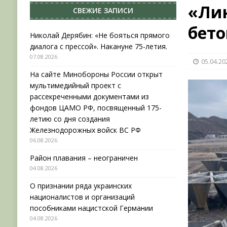
«Лин
СВЕЖИЕ ЗАПИСИ
[ 04.08.2026 ]
Район плавания – неограничен
бет
[ 04.08.2026 ]
О признании ряда украинских на
Николай Дерябин: «Не бояться прямого
диалога с прессой». Накануне 75-летия.
НОВОСТИ
07.08.2026
05.04.20
[ 31.07.2026 ]
АВГУСТ В ВОЕННОЙ ИСТОРИИ (20
На сайте Минобороны России открыт
[ 07.08.2026 ]
Николай Дерябин: «Не бояться пр
мультимедийный проект с
рассекреченными документами из
фондов ЦАМО РФ, посвященный 175-
летию со дня создания
Железнодорожных войск ВС РФ
06.08.2026
Район плавания – неограничен
04.08.2026
О признании ряда украинских
националистов и организаций
пособниками нацистской Германии
04.08.2026