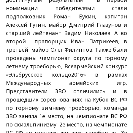
номинации победителями стали
подполковник Роман Букин, капитан
Алексей Гугин, майор Дмитрий Глазунов и
старший лейтенант Вадим Николаев. А во
второй ­ прапорщик Иван Патрикеев, в
третьей ­ майор Олег Филиппов. Также были
проведены чемпионат округа по горному
летнему троеборью, Всеармейский конкурс
«Эльбрусское кольцо­2016» в рамках
Международных армейских игр.
Представители ЗВО отличились и в
прошедших соревнованиях на Кубок ВС РФ
по горному зимнему троеборью, команда
ЗВО заняла 1­е место, на чемпионате ВС РФ
по скиальпинизму ­ 2­е место, на чемпионате
ВС РФ по горному летнему троеборью ­ 3­е