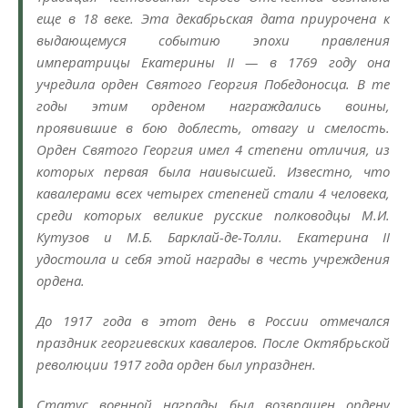
еще в 18 веке. Эта декабрьская дата приурочена к
выдающемуся событию эпохи правления
императрицы Екатерины II — в 1769 году она
учредила орден Святого Георгия Победоносца. В те
годы этим орденом награждались воины,
проявившие в бою доблесть, отвагу и смелость.
Орден Святого Георгия имел 4 степени отличия, из
которых первая была наивысшей. Известно, что
кавалерами всех четырех степеней стали 4 человека,
среди которых великие русские полководцы М.И.
Кутузов и М.Б. Барклай-де-Толли. Екатерина II
удостоила и себя этой награды в честь учреждения
ордена.
До 1917 года в этот день в России отмечался
праздник георгиевских кавалеров. После Октябрьской
революции 1917 года орден был упразднен.
Статус военной награды был возвращен ордену