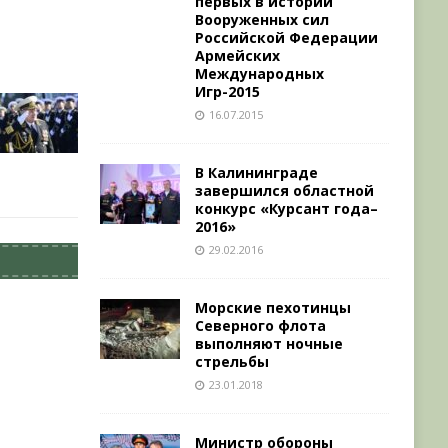
первых в истории
Вооруженных сил
Российской Федерации
Армейских
Международных
Игр-2015
16.07.2015
В Калининграде
завершился областной
конкурс «Курсант года–
2016»
29.02.2016
Морские пехотинцы
Северного флота
выполняют ночные
стрельбы
23.01.2018
Министр обороны