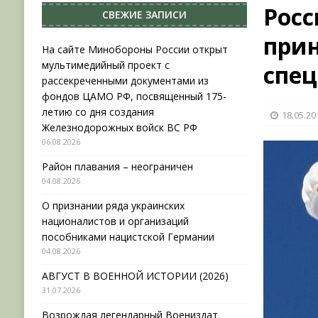
Росс
СВЕЖИЕ ЗАПИСИ
НОВОСТИ
прин
[ 31.07.2026 ]
АВГУСТ В ВОЕННОЙ ИСТОРИИ (20
На сайте Минобороны России открыт
мультимедийный проект с
спец
[ 19.07.2026 ]
Возрождая легендарный Воениз
рассекреченными документами из
[ 06.08.2026 ]
На сайте Минобороны России отк
фондов ЦАМО РФ, посвященный 175-
летию со дня создания
18.05.20
фондов ЦАМО РФ, посвященный 175-летию со 
Железнодорожных войск ВС РФ
06.08.2026
Район плавания – неограничен
04.08.2026
О признании ряда украинских
националистов и организаций
пособниками нацистской Германии
04.08.2026
АВГУСТ В ВОЕННОЙ ИСТОРИИ (2026)
31.07.2026
Возрождая легендарный Воениздат