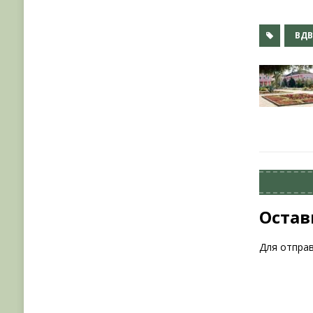
ВД
Остав
Для отпра