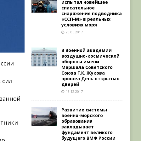
испытал новейшее
спасательное
снаряжение подводника
«ССП-М» в реальных
условиях моря
20.06.2017
В Военной академии
воздушно-космической
обороны имени
оссии
Маршала Советского
Союза Г.К. Жукова
прошел День открытых
 сил
дверей
18.12.2017
ованной
Развитие системы
военно-морского
образования
нтники
закладывает
фундамент великого
будущего ВМФ России
по