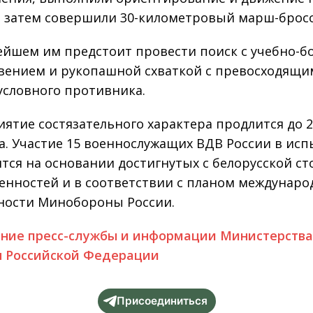
, затем совершили 30-километровый марш-бросо
ейшем им предстоит провести поиск с учебно-
вением и рукопашной схваткой с превосходящ
условного противника.
ятие состязательного характера продлится до 2
да. Участие 15 военнослужащих ВДВ России в ис
тся на основании достигнутых с белорусской с
енностей и в соответствии с планом междунар
ности Минобороны России.
ние пресс-службы и информации Министерств
 Российской Федерации
Присоединиться