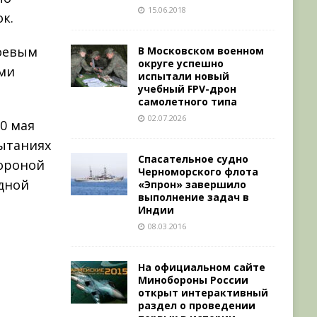
15.06.2018
к.
боевым
В Московском военном
округе успешно
ими
испытали новый
учебный FPV-дрон
самолетного типа
02.07.2026
0 мая
пытаниях
Спасательное судно
тороной
Черноморского флота
одной
«Эпрон» завершило
выполнение задач в
Индии
08.03.2016
а
На официальном сайте
Минобороны России
открыт интерактивный
раздел о проведении