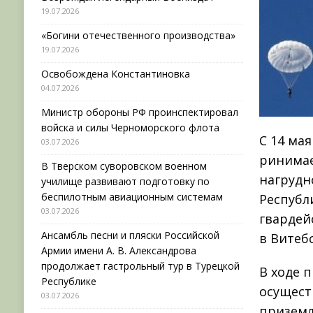
19.07.2026
«Богини отечественного производства»
19.07.2026
Освобождена Константиновка
04.07.2026
Министр обороны РФ проинспектировал
войска и силы Черноморского флота
С 14 ма
03.07.2026
ринимае
В Тверском суворовском военном
нагрудн
училище развивают подготовку по
беспилотным авиационным системам
Республ
03.07.2026
гвардей
Ансамбль песни и пляски Российской
в Витебс
Армии имени А. В. Александрова
продолжает гастрольный тур в Турецкой
В ходе 
Республике
осущест
03.07.2026
приземл