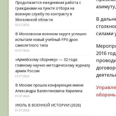
Продолжается ежедневная работа с
азимуту
гражданами на пункте отбора на
военную службу по контракту в
В дальн
Московской области
02.07.2026
столкно
силами 
В Московском военном округе успешно
испытали новый учебный FPV-дрон
самолетного типа
Меропри
02.07.2026
2016 го
«Армейскому сборнику» — 32 года:
проводи
главному научно-методическому журналу
договор
армии России
деятель
01.07.2026
В Москве прошла конференция имени
Управле
Александра Валентиновича Кирилина
обороны
01.07.2026
ИЮЛЬ В ВОЕННОЙ ИСТОРИИ (2026)
01.07.2026