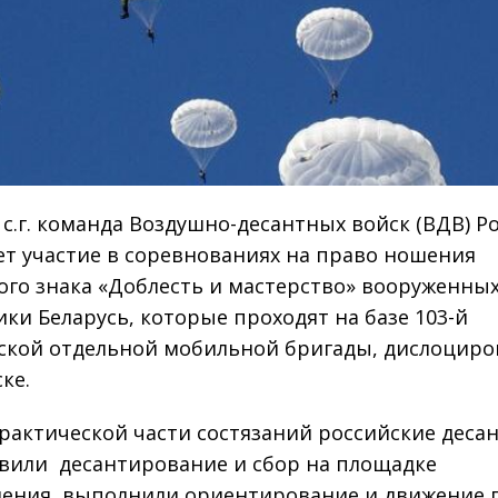
я с.г. команда Воздушно-десантных войск (ВДВ) Р
т участие в соревнованиях на право ношения
ого знака «Доблесть и мастерство» вооруженных
ики Беларусь, которые проходят на базе 103-й
ской отдельной мобильной бригады, дислоцир
ке.
практической части состязаний российские деса
вили десантирование и сбор на площадке
ения, выполнили ориентирование и движение 