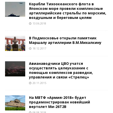
Корабли Тихоокеанского флота в
Японском море провели комплексные
артиллерийские стрельбы по морским,
воздушным и береговым целям
13.06.2018
В Подмосковье открыли памятник
Маршалу артиллерии В.М.Михалкину
18.12.2017
Авианаводчики ЦВО учатся
осуществлять целеуказание с
помощью комплексов разведки,
управления и связи «Стрелец»
20.11.2015
На МВТФ «Армия-2018» будет
продемонстрирован новейший
вертолет Ми-26Т2В
08.08.2018