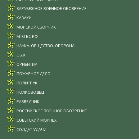
ЗАРУБЕЖНОЕ ВОЕННОЕ ОБОЗРЕНИЕ
КАЗАКИ
МОРСКОЙ СБОРНИК
МТО ВС РФ
НАУКА. ОБЩЕСТВО. ОБОРОНА
ОБЖ
ОРИЕНТИР
ПОЖАРНОЕ ДЕЛО
ПОЛИТРУК
ПОЛКОВОДЕЦ
РАЗВЕДЧИК
РОССИЙСКОЕ ВОЕННОЕ ОБОЗРЕНИЕ
СОВЕТСКИЙ МОРПЕХ
СОЛДАТ УДАЧИ