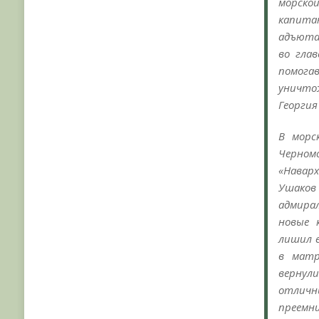
морско
капита
адъюта
во гла
помогав
уничто
Георгия
В морс
Черном
«Наварх
Ушаков
адмира
новые 
лишил е
в матр
вернул
отличн
преемн