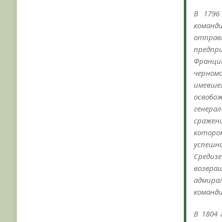
В 1796
команд
отправ
предпр
Франци
черном
имевше
освобо
генерал
сражен
которо
успеш
Средиз
возвра
адмирал
команди
В 1804 