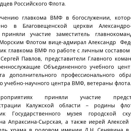
дцев Российского Флота.
учению главкома ВМФ в богослужении, котор
ено в Благовещенской церкви Александро-
 приняли участие заместитель главнокоман
Морским Флотом вице-адмирал Александр Фед
к главкома ВМФ по работе с личным составом
 Сергей Павлов, представители Главного кома
оеннослужащие Объединенного учебного цент
та дополнительного профессионального обр
о учебно-научного центра ВМФ, ветераны флота
оприятиях приняли участие предста
страции Калужской области – родины флот
ник Государственного музея городской ску
на Апраксина-Сырская, а также иерей Алексей
ель храма в родовом имении Д.Н. Сенявина в