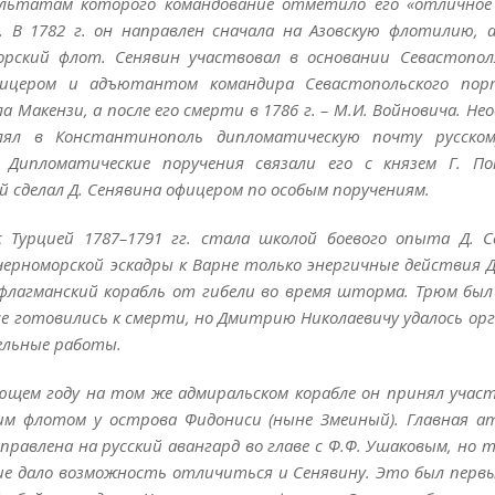
ультатам которого командование отметило его «отличное
. В 1782 г. он направлен сначала на Азовскую флотилию, 
орский флот. Сенявин участвовал в основании Севастопол
фицером и адъютантом командира Севастопольского пор
а Макензи, а после его смерти в 1786 г. – М.И. Войновича. Н
лял в Константинополь дипломатическую почту русском
. Дипломатические поручения связали его с князем Г. П
 сделал Д. Сенявина офицером по особым поручениям.
с Турцией 1787–1791 гг. стала школой боевого опыта Д. С
черноморской эскадры к Варне только энергичные действия Д
флагманский корабль от гибели во время шторма. Трюм был
се готовились к смерти, но Дмитрию Николаевичу удалось ор
ельные работы.
ющем году на том же адмиральском корабле он принял участ
им флотом у острова Фидониси (ныне Змеиный). Главная а
правлена на русский авангард во главе с Ф.Ф. Ушаковым, но 
ие дало возможность отличиться и Сенявину. Это был перв