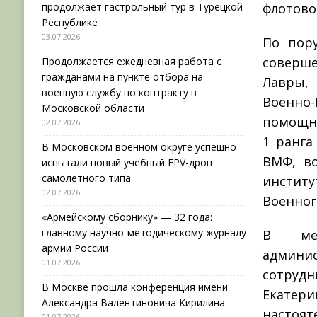
продолжает гастрольный тур в Турецкой
флотово
Республике
03.07.2026
По пор
соверш
Продолжается ежедневная работа с
гражданами на пункте отбора на
Лавры,
военную службу по контракту в
Военно-
Московской области
помощни
02.07.2026
1 ранга
В Московском военном округе успешно
ВМФ, в
испытали новый учебный FPV-дрон
самолетного типа
институ
02.07.2026
Военног
«Армейскому сборнику» — 32 года:
главному научно-методическому журналу
В мер
армии России
админи
01.07.2026
сотруд
В Москве прошла конференция имени
Екатери
Александра Валентиновича Кирилина
настоят
01.07.2026