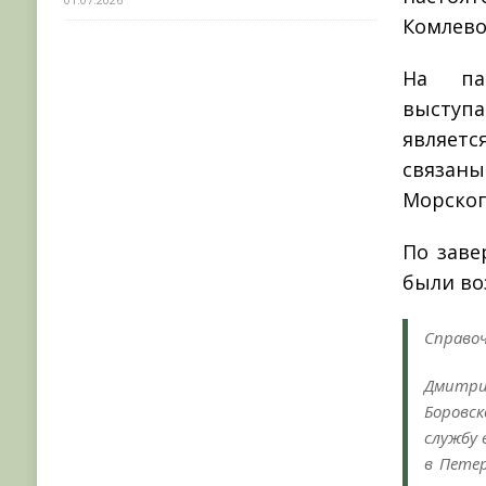
Комлево
На па
выступ
являетс
связан
Морского
По заве
были во
Справоч
Дмитри
Боровс
службу 
в Петер