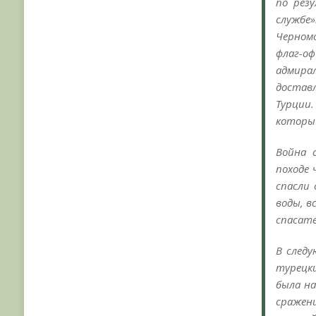
по рез
службе»
Черном
флаг-о
адмирал
достав
Турции
который
Война 
походе 
спасли 
воды, в
спасат
В следу
турецк
была на
сражен