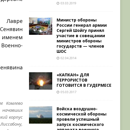
03.03.2019
Министр обороны
 Лавре
России генерал армии
Сенявин
Сергей Шойгу принял
участие в совещании
м именем
министров обороны
Военно-
государств — членов
ШОС
02.04.2014
Сенявина
«КАПКАН» ДЛЯ
ТЕРРОРИСТОВ
ГОТОВИТСЯ В ГУДЕРМЕСЕ
05.03.2017
ле Комлево
Войска воздушно-
, начавших
космической обороны
кий корпус
провели успешный
 Лиссабону,
запуск космического
аппарата военного