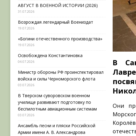
АВГУСТ В ВОЕННОЙ ИСТОРИИ (2026)
31.07.2026
Возрождая легендарный Воениздат
19.07.2026
«Богини отечественного производства»
19.07.2026
Освобождена Константиновка
В Са
04.07.2026
Лавр
Министр обороны РФ проинспектировал
войска и силы Черноморского флота
пос
03.07.2026
Никол
В Тверском суворовском военном
училище развивают подготовку по
Они пр
беспилотным авиационным системам
Морско
03.07.2026
Корол
Ансамбль песни и пляски Российской
отечест
Армии имени А. В. Александрова