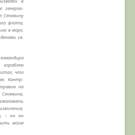
изведен в
е генерал-
л Сенявину
ого флота,
ию в море,
денами св.
 командира
 кораблем
читал, что
е. Контр-
аправив на
 Сенявина,
азжаловать
извинения,
в, – но он
быть моим