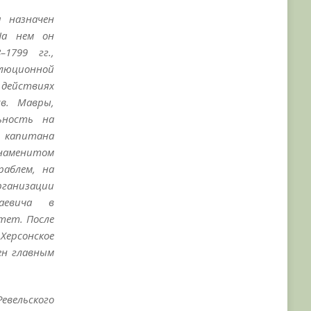
и назначен
На нем он
1799 гг.,
люционной
действиях
в. Мавры,
ьность на
 капитана
знаменитом
аблем, на
рганизации
аевича в
тет. После
ерсонское
ен главным
евельского