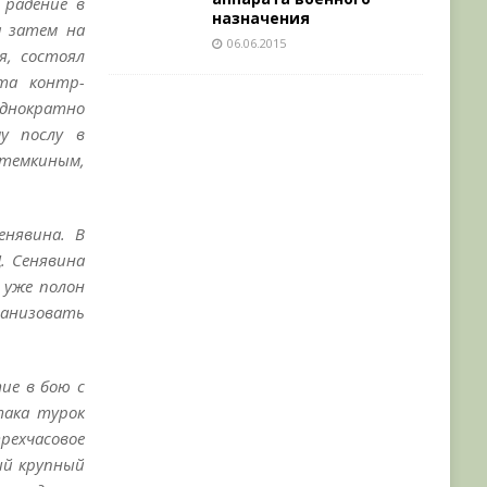
 радение в
назначения
а затем на
06.06.2015
я, состоял
та контр-
еоднократно
у послу в
отемкиным,
енявина. В
. Сенявина
 уже полон
ганизовать
ие в бою с
така турок
трехчасовое
ый крупный