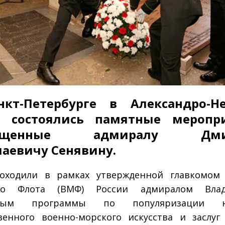
нкт-Петербурге в Александро-Н
е состоялись памятные меропри
вященные адмиралу Дми
аевичу Сенявину.
оходили в рамках утвержденной главкомом 
го Флота (ВМФ) России адмиралом Вла
ёвым программы по популяризации на
венного военно-морского искусства и заслуг