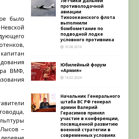
Лётчики дальней
противолодочной
авиации
Тихоокеанского флота
ое было
выполнили
Невской
бомбометание по
подводной лодке
дующего
условного противника
отенков,
10.08.2016
 капитан
ндования
Юбилейный форум
ра ВМФ,
«Армия»
16.02.2024
азования
.
Начальник Генерального
штаба ВС РФ генерал
вители
армии Валерий
оводца,
Герасимов принял
участие в конференции,
льптуры
посвященной развитию
 Лысов –
военной стратегии в
современных условиях
 деревне