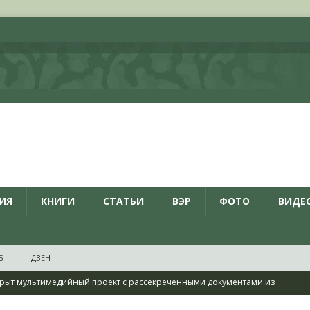
ИЯ
КНИГИ
СТАТЬИ
ВЭР
ФОТО
ВИДЕ
Б
ДЗЕН
рыт мультимедийный проект с рассекреченными документами из
дня создания Железнодорожных войск ВС РФ
НОВОСТИ