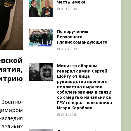
Честь имею!
09.11.2018
По поручению
Верховного
Главнокомандующего
31.03.2019
евской
Министр обороны
ятия,
генерал армии Сергей
Шойгу от лица
трию
руководства военного
ведомства выразил
соболезнования в связи
со смертью начальника
Военно-
ГРУ генерал-полковника
Игоря Коробова
димиром
22.11.2018
следия
 великих