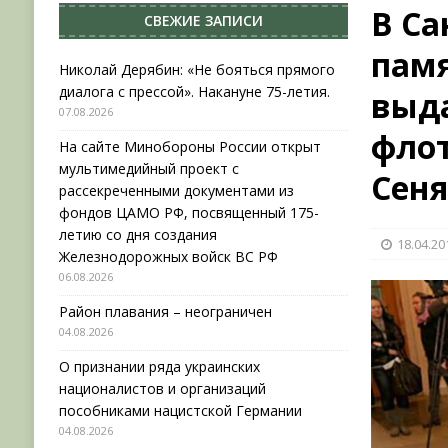
В Са
СВЕЖИЕ ЗАПИСИ
[ 04.08.2026 ]
Район плавания – неограничен
памя
[ 04.08.2026 ]
О признании ряда украинских на
Николай Дерябин: «Не бояться прямого
диалога с прессой». Накануне 75-летия.
выд
НОВОСТИ
07.08.2026
[ 31.07.2026 ]
АВГУСТ В ВОЕННОЙ ИСТОРИИ (20
флот
На сайте Минобороны России открыт
[ 07.08.2026 ]
Николай Дерябин: «Не бояться пр
мультимедийный проект с
Сен
рассекреченными документами из
фондов ЦАМО РФ, посвященный 175-
летию со дня создания
18.04.20
Железнодорожных войск ВС РФ
06.08.2026
Район плавания – неограничен
04.08.2026
О признании ряда украинских
националистов и организаций
пособниками нацистской Германии
04.08.2026