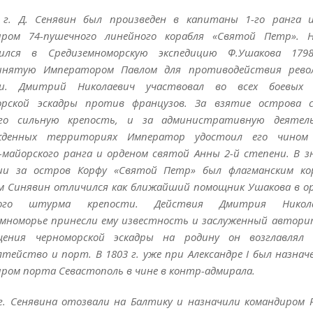
 г. Д. Сенявин был произведен в капитаны 1-го ранга 
иром 74-пушечного линейного корабля «Святой Петр». 
ился в Средиземноморскую экспедицию Ф.Ушакова 1798–
инятую Императором Павлом для противодействия рево
и. Дмитрий Николаевич участвовал во всех боевых 
орской эскадры против французов. За взятие острова с
го сильную крепость, и за административную деятел
жденных территориях Император удостоил его чином
-майорского ранга и орденом святой Анны 2-й степени. В 
ии за остров Корфу «Святой Петр» был флагманским кор
м Синявин отличился как ближайший помощник Ушакова в о
ного штурма крепости. Действия Дмитрия Никол
емноморье принесли ему известность и заслуженный автори
щения черноморской эскадры на родину он возглавлял Х
тейство и порт. В 1803 г. уже при Александре I был назнач
ром порта Севастополь в чине в контр-адмирала.
г. Сенявина отозвали на Балтику и назначили командиром Р