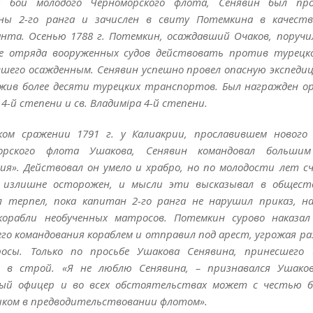
й бой молодого Черноморского флота, Сенявин был про
ны 2-го ранга и зачислен в свиту Потемкина в качеств
нта. Осенью 1788 г. Потемкин, осаждавший Очаков, поручи
ве отряда вооруженных судов действовать против турецк
шего осажденным. Сенявин успешно провел опасную экспедиц
жив более десяти турецких транспортов. Был награжден ор
 4-й степени и св. Владиміра 4-й степени.
ком сражении 1791 г. у Калиакрии, прославившем нового
орского флота Ушакова, Сенявин командовал большим
ия». Действовал он умело и храбро, но по молодости лет с
 излишне осторожен, и мысли эти высказывал в обществ
л терпел, пока капитан 2-го ранга не нарушил приказ, н
корабли необученных матросов. Потемкин сурово наказал
го командования кораблем и отправил под арест, угрожая р
осы. Только по просьбе Ушакова Сенявина, принесшего 
и в строй. «Я не люблю Сенявина, – признавался Ушако
ый офицер и во всех обстоятельствах может с честью 
иком в предводительствовании флотом».