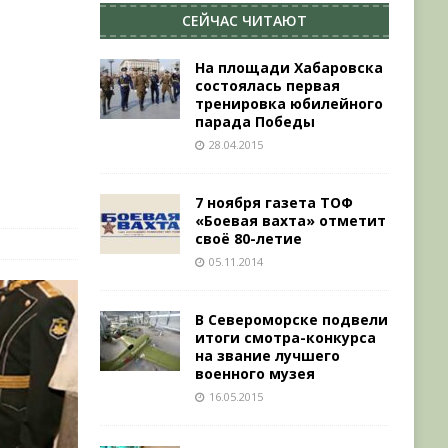
СЕЙЧАС ЧИТАЮТ
ь
На площади Хабаровска
состоялась первая
тренировка юбилейного
парада Победы
28.04.2015
7 ноября газета ТОФ
«Боевая вахта» отметит
своё 80-летие
05.11.2014
В Североморске подвели
итоги смотра-конкурса
на звание лучшего
военного музея
16.05.2015