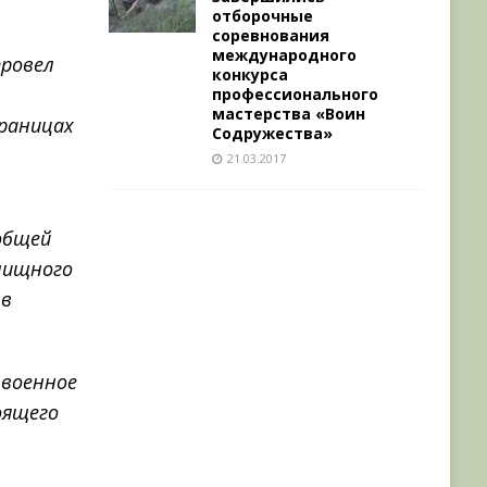
отборочные
соревнования
международного
провел
конкурса
профессионального
мастерства «Воин
раницах
Содружества»
21.03.2017
общей
лищного
 в
 военное
оящего