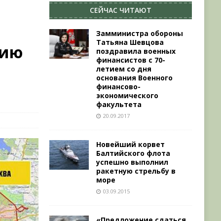
СЕЙЧАС ЧИТАЮТ
Замминистра обороны
Татьяна Шевцова
цию
поздравила военных
финансистов с 70-
летием со дня
основания Военного
финансово-
экономического
факультета
20.09.2017
Новейший корвет
Балтийского флота
успешно выполнил
ракетную стрельбу в
море
03.09.2015
«Предложение сдаться