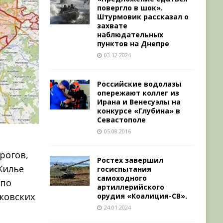
повергло в шок».
Штурмовик рассказал о
захвате
наблюдательных
пунктов на Днепре
03.12.2024
Российские водолазы
опережают коллег из
Ирана и Венесуэлы на
конкурсе «Глубина» в
Севастополе
05.08.2016
рогов,
Ростех завершил
Жилье
госиспытания
самоходного
 по
артиллерийского
ковских
орудия «Коалиция-СВ».
24.01.2024