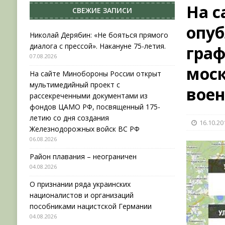
На с
СВЕЖИЕ ЗАПИСИ
[ 04.08.2026 ]
Район плавания – неограничен
опу
[ 04.08.2026 ]
О признании ряда украинских на
Николай Дерябин: «Не бояться прямого
диалога с прессой». Накануне 75-летия.
граф
НОВОСТИ
07.08.2026
[ 31.07.2026 ]
АВГУСТ В ВОЕННОЙ ИСТОРИИ (20
моск
На сайте Минобороны России открыт
[ 07.08.2026 ]
Николай Дерябин: «Не бояться пр
мультимедийный проект с
вое
рассекреченными документами из
фондов ЦАМО РФ, посвященный 175-
летию со дня создания
16.10.20
Железнодорожных войск ВС РФ
06.08.2026
Район плавания – неограничен
04.08.2026
О признании ряда украинских
националистов и организаций
пособниками нацистской Германии
04.08.2026