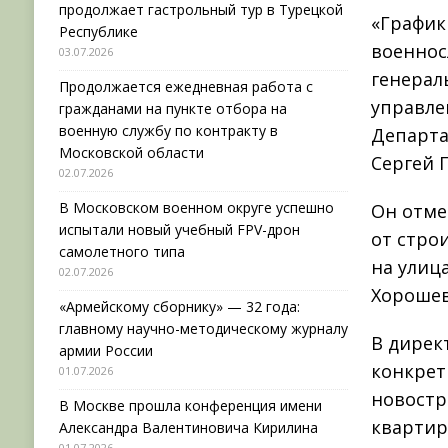
продолжает гастрольный тур в Турецкой
«График
Республике
военнос
03.07.2026
генерал
Продолжается ежедневная работа с
управле
гражданами на пункте отбора на
военную службу по контракту в
Департа
Московской области
Сергей 
02.07.2026
В Московском военном округе успешно
Он отме
испытали новый учебный FPV-дрон
от стро
самолетного типа
на улиц
02.07.2026
Хорошев
«Армейскому сборнику» — 32 года:
главному научно-методическому журналу
В дирек
армии России
конкрет
01.07.2026
новостр
В Москве прошла конференция имени
квартир
Александра Валентиновича Кирилина
01.07.2026