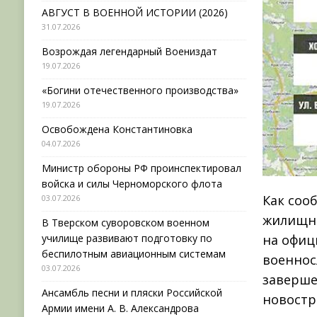
АВГУСТ В ВОЕННОЙ ИСТОРИИ (2026)
31.07.2026
Возрождая легендарный Воениздат
19.07.2026
«Богини отечественного производства»
19.07.2026
Освобождена Константиновка
04.07.2026
Министр обороны РФ проинспектировал
войска и силы Черноморского флота
Как соо
03.07.2026
жилищно
В Тверском суворовском военном
училище развивают подготовку по
на офиц
беспилотным авиационным системам
военнос
03.07.2026
заверше
Ансамбль песни и пляски Российской
новостр
Армии имени А. В. Александрова