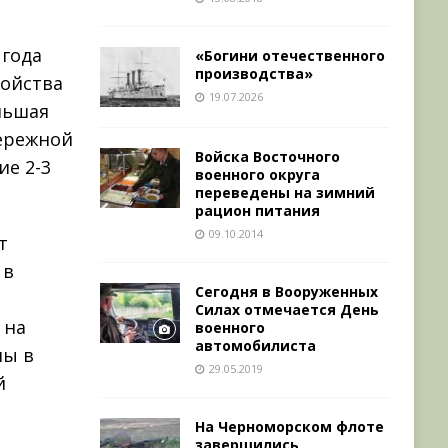
 года
«Богини отечественного
производства»
ройства
19.07.2026
льшая
бережной
Войска Восточного
ие 2-3
военного округа
переведены на зимний
рацион питания
09.10.2014
т
 в
Сегодня в Вооруженных
Силах отмечается День
 на
военного
автомобилиста
ны в
29.05.2019
й
На Черноморском флоте
завершились