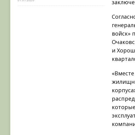
заключе
Согласн
генерал
войск» 
Очаковс
и Хорош
квартало
«Вместе
жилищно
корпусах
распред
которые
эксплуа
компани