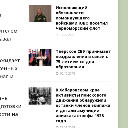
Исполняющий
обязанности
ы
командующего
е
войсками ЮВО посетил
Черноморский флот
ителем
07.07.2016
азал
Тверское СВУ принимает
поздравления в связи с
ожидает
75-летием со дня
образования
оженных
20.12.2018
ная и
В Хабаровском крае
активисты поискового
заны
движения обнаружили
останки членов экипажа
дготовки
и детали амуниции
ости на
авиакатастрофы 1938
года
13.08.2018