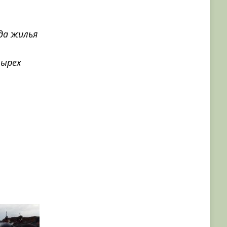
да жилья
тырех
а