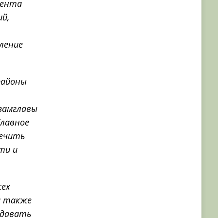
мента
й,
ление
районы
замглавы
Главное
печить
ти и
сех
а также
сдавать