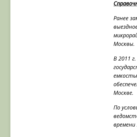
Справоч
Ранее з
выездно
микрора
Москвы.
В 2011 г
государ
емкость
обеспеч
Москве.
По услов
ведомств
времени 