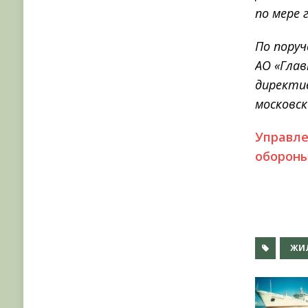
по мере
По пору
АО «Глав
директи
московс
Управле
обороны
ЖИ