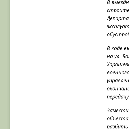
В выезд
строите
Департа
эксплуат
обустрой
В ходе 
на ул. Б
Хорошев
военного
управле
окончан
передачу
Замести
объекта
разбить