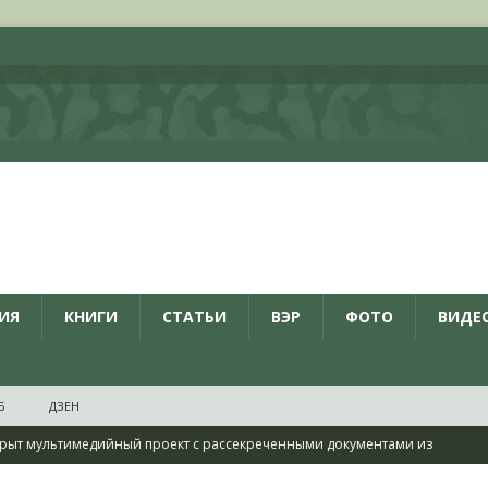
ИЯ
КНИГИ
СТАТЬИ
ВЭР
ФОТО
ВИДЕ
Б
ДЗЕН
рыт мультимедийный проект с рассекреченными документами из
дня создания Железнодорожных войск ВС РФ
НОВОСТИ