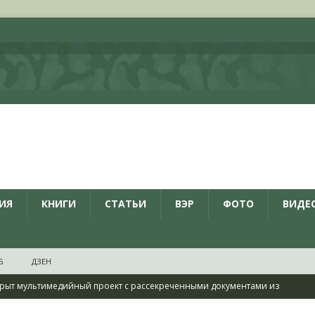
ИЯ
КНИГИ
СТАТЬИ
ВЭР
ФОТО
ВИДЕ
Б
ДЗЕН
рыт мультимедийный проект с рассекреченными документами из
дня создания Железнодорожных войск ВС РФ
НОВОСТИ