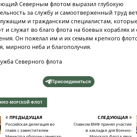
ющий Северным флотом выразил глубокую
ельность за службу и самоотверженный труд ве
лужащим и гражданским специалистам, которы
т и служат во благо флота на боевых кораблях и 
ения. Он пожелал им и их семьям крепкого флот
я, мирного неба и благополучия.
лужба Северного флота
Присоединиться
ЕННО-МОРСКОЙ ФЛОТ
ПРЕДЫДУЩАЯ
СЛЕДУЮЩАЯ
Российская делегация во
Главком ВМФ принял участие
главе с заместителем
в закладке для Военно-
Министра обороны генерал-
Морского Флота двух