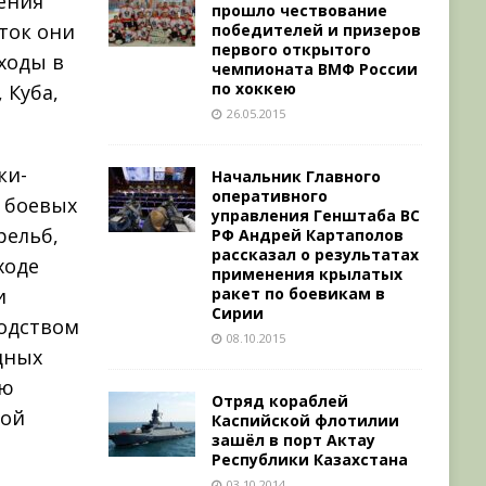
ения
прошло чествование
уток они
победителей и призеров
первого открытого
ходы в
чемпионата ВМФ России
по хоккею
 Куба,
26.05.2015
ки-
Начальник Главного
оперативного
 боевых
управления Генштаба ВС
рельб,
РФ Андрей Картаполов
рассказал о результатах
ходе
применения крылатых
ракет по боевикам в
и
Сирии
водством
08.10.2015
дных
ую
Отряд кораблей
ной
Каспийской флотилии
зашёл в порт Актау
Республики Казахстана
03.10.2014