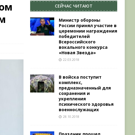
том
СЕЙЧАС ЧИТАЮТ
ём
Министр обороны
России принял участие в
церемонии награждения
победителей
Всероссийского
вокального конкурса
«Новая Звезда»
22.03.2018
В войска поступит
комплекс,
предназначенный для
сохранения и
укрепления
психического здоровья
военнослужащих
28.10.2018
Праздник прошел,