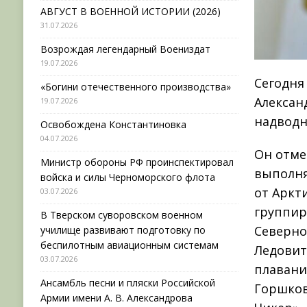
АВГУСТ В ВОЕННОЙ ИСТОРИИ (2026)
31.07.2026
Возрождая легендарный Воениздат
19.07.2026
Сегодня
«Богини отечественного производства»
Алексан
19.07.2026
надводн
Освобождена Константиновка
04.07.2026
Он отме
Министр обороны РФ проинспектировал
выполня
войска и силы Черноморского флота
от Аркт
03.07.2026
группир
В Тверском суворовском военном
Северно
училище развивают подготовку по
беспилотным авиационным системам
Ледовит
03.07.2026
плавани
Ансамбль песни и пляски Российской
Горшков
Армии имени А. В. Александрова