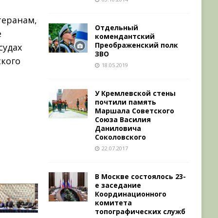
теранам,
Отдельный
е
комендантский
Преображенский полк
судах
ЗВО
ского
18.05.2019
У Кремлевской стены
почтили память
Маршала Советского
Союза Василия
Даниловича
Соколовского
22.07.2017
В Москве состоялось 23-
е заседание
Координационного
комитета
топографических служб