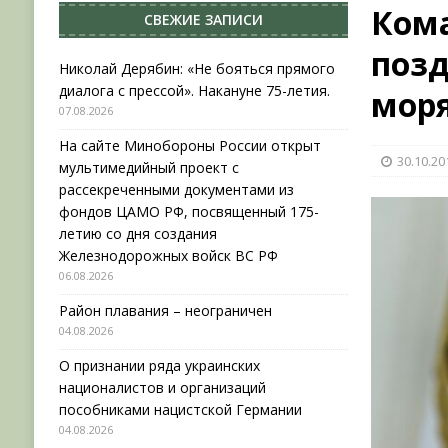
Ком
СВЕЖИЕ ЗАПИСИ
[ 04.08.2026 ]
Район плавания – неограничен
поз
[ 04.08.2026 ]
О признании ряда украинских на
Николай Дерябин: «Не бояться прямого
диалога с прессой». Накануне 75-летия.
мор
НОВОСТИ
07.08.2026
[ 31.07.2026 ]
АВГУСТ В ВОЕННОЙ ИСТОРИИ (20
На сайте Минобороны России открыт
30.10.20
[ 07.08.2026 ]
Николай Дерябин: «Не бояться пр
мультимедийный проект с
рассекреченными документами из
фондов ЦАМО РФ, посвященный 175-
летию со дня создания
Железнодорожных войск ВС РФ
06.08.2026
Район плавания – неограничен
04.08.2026
О признании ряда украинских
националистов и организаций
пособниками нацистской Германии
04.08.2026