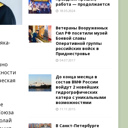
работа — продолжается
18.05.2024
Ветераны Вооруженных
Сил РФ посетили музей
Боевой славы
яка-
Оперативной группы
российских войск в
Приднестровье
04.07.2017
шно
жности
До конца месяца в
ческая
состав ВМФ России
войдут 2 новейших
гидрографических
катера с уникальными
возможностями
ое
11.11.2015
Союза
колай
В Санкт-Петербурге