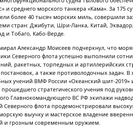
 многофункционального судна тылового обеспеч
» и среднего морского танкера «Кама». За 175 с
ели более 40 тысяч морских миль, совершили за
еми стран: Джибути, Шри-Ланка, Китай, Эквадор,
д и Тобаго, Кабо-Верде.
мирал Александр Моисеев подчеркнул, что моря
ики Северного флота успешно выполнили сотни
ний, ракетных, торпедных и артиллерийских ст
постановок, а также противолодочных задач. В 
ных учений ВМФ России «Океанский шит-2019» 
 прошедшего стратегического учения под руко
ого Главнокомандующего ВС РФ экипажи надво
й Северного флота продемонстрировали высок
морскую выучку и мастерское владение вверен
й и грозным современным оружием.