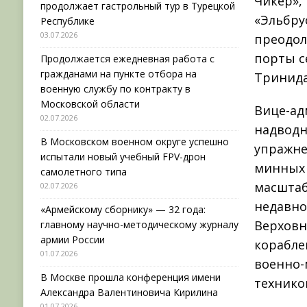
Чикер»,
продолжает гастрольный тур в Турецкой
«Эльбрус
Республике
03.07.2026
преодол
порты с
Продолжается ежедневная работа с
гражданами на пункте отбора на
Тринида
военную службу по контракту в
Московской области
Вице-ад
02.07.2026
надводн
В Московском военном округе успешно
упражне
испытали новый учебный FPV-дрон
минных 
самолетного типа
масштаб
02.07.2026
недавно
«Армейскому сборнику» — 32 года:
Верховн
главному научно-методическому журналу
армии России
корабле
01.07.2026
военно-
В Москве прошла конференция имени
технико
Александра Валентиновича Кирилина
01.07.2026