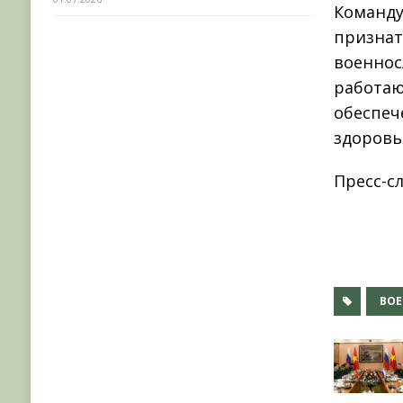
Команду
признат
военнос
работаю
обеспеч
здоровь
Пресс-с
ВО