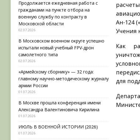
Продолжается ежедневная работа с
расчеты
гражданами на пункте отбора на
авиацио
военную службу по контракту в
Ан-124 (
Московской области
Учения 
02.07.2026
В Московском военном округе успешно
Как ра
испытали новый учебный FPV-дрон
уничтож
самолетного типа
02.07.2026
условно
передис
«Армейскому сборнику» — 32 года:
главному научно-методическому журналу
для под
армии России
01.07.2026
Депар
В Москве прошла конференция имени
Министе
Александра Валентиновича Кирилина
01.07.2026
ИЮЛЬ В ВОЕННОЙ ИСТОРИИ (2026)
01.07.2026