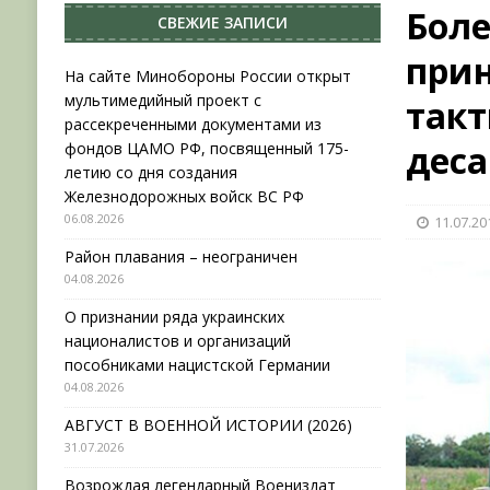
Боле
СВЕЖИЕ ЗАПИСИ
[ 06.08.2026 ]
На сайте Минобороны России отк
при
фондов ЦАМО РФ, посвященный 175-летию со 
На сайте Минобороны России открыт
мультимедийный проект с
такт
[ 04.08.2026 ]
Район плавания – неограничен
рассекреченными документами из
[ 04.08.2026 ]
О признании ряда украинских на
деса
фондов ЦАМО РФ, посвященный 175-
летию со дня создания
НОВОСТИ
Железнодорожных войск ВС РФ
06.08.2026
11.07.20
Район плавания – неограничен
04.08.2026
О признании ряда украинских
националистов и организаций
пособниками нацистской Германии
04.08.2026
АВГУСТ В ВОЕННОЙ ИСТОРИИ (2026)
31.07.2026
Возрождая легендарный Воениздат