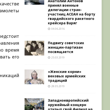
Анатолий Антонов
качестве
принял военные
делегации стран-
самолеты
участниц АСЕАН на борту
гвардейского ракетного
крейсера Варяг
04.06.2016
едстоит
равления
Подвигу советских
женщин-партизан
во время
посвящается
вать его
25.03.2019
«Женские корни»
икаций
вековых армейских
традиций
28.05.2019
Западноевропейский
оружейный концерн
открыл свой филиал на