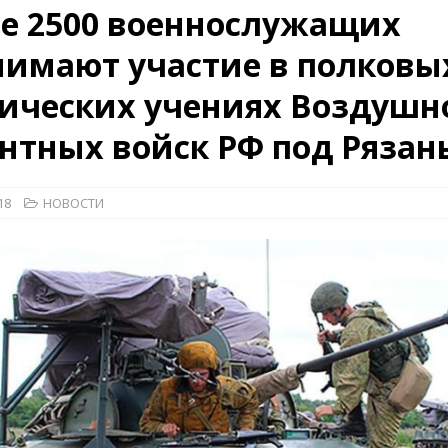
е 2500 военнослужащих
рыт мультимедийный проект с рассекреченными документами из
нимают участие в полковы
дня создания Железнодорожных войск ВС РФ
НОВОСТИ
ических учениях Воздушн
КРАСНАЯ ЗВЕЗДА
ционалистов и организаций пособниками нацистской Германии
нтных войск РФ под Рязан
18
НОВОСТИ