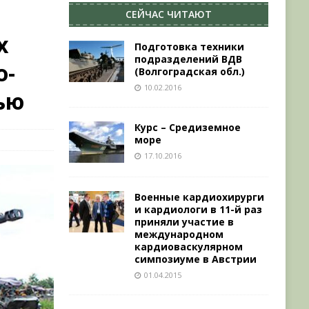
СЕЙЧАС ЧИТАЮТ
х
Подготовка техники
подразделений ВДВ
о-
(Волгоградская обл.)
10.02.2016
ью
Курс – Средиземное
море
17.10.2016
Военные кардиохирурги
и кардиологи в 11-й раз
приняли участие в
международном
кардиоваскулярном
симпозиуме в Австрии
01.04.2015