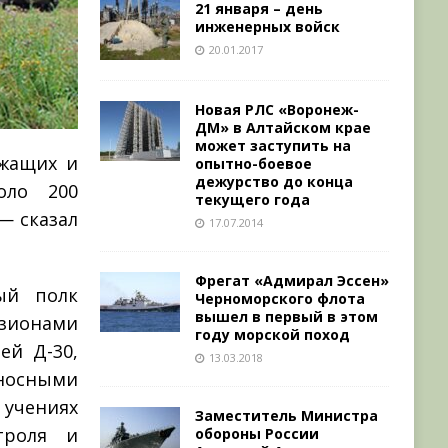
21 января – день
инженерных войск
20.01.2017
Новая РЛС «Воронеж-
ДМ» в Алтайском крае
может заступить на
ужащих и
опытно-боевое
дежурство до конца
оло 200
текущего года
— сказал
17.07.2014
Фрегат «Адмирал Эссен»
ый полк
Черноморского флота
вышел в первый в этом
зионами
году морской поход
ей Д-30,
13.03.2018
носными
учениях
Заместитель Министра
троля и
обороны России