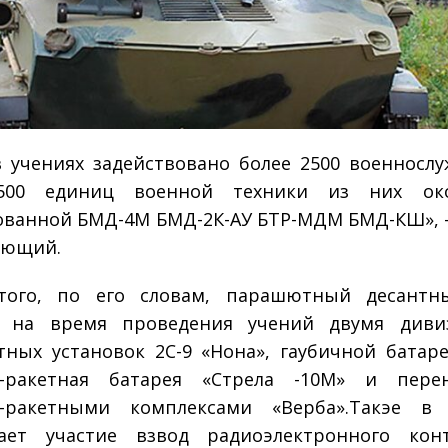
в учениях задействовано более 2500 военносл
500 единиц военной техники из них ок
ванной БМД-4М БМД-2К-АУ БТР-МДМ БМД-КШ», 
ующий.
того, по его словам, парашютный десантн
и на время проведения учений двумя диви
ных установок 2С-9 «Нона», гаубичной батаре
о-ракетная батарея «Стрела -10М» и пере
о-ракетными комплексами «Верба».Такэе в 
ает участие взвод радиоэлектронного кон