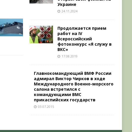
Украине
24.11.2024
Продолжается прием
работ на IV
Всероссийский
фотоконкурс «Я служу в
ВКС»
17.08.2019
Главнокомандующий ВМФ России
адмирал Виктор Чирков в ходе
Международного Военно-морского
салона встретился с
командующими ВМС
прикаспийских государств
03.07.2015