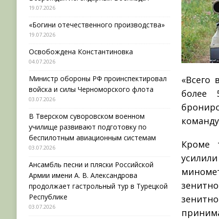
19.07.2026
«Богини отечественного производства»
19.07.2026
Освобождена Константиновка
04.07.2026
Министр обороны РФ проинспектировал
«Всего 
войска и силы Черноморского флота
более 
03.07.2026
брониро
В Тверском суворовском военном
команд
училище развивают подготовку по
беспилотным авиационным системам
Кроме 
03.07.2026
усилил
Ансамбль песни и пляски Российской
миномет
Армии имени А. В. Александрова
зенитн
продолжает гастрольный тур в Турецкой
Республике
зенитн
03.07.2026
приним