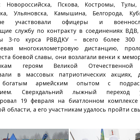
: Новороссийска, Пскова, Костромы, Тулы,
ска, Ульяновска, Камышина, Белгорода, Куб
оне участвовали офицеры и военнослу
щие службу по контракту в соединениях ВДВ,
ты 3-го курса РВВДКУ – всего более 300 ч
левая многокилометровую дистанцию, прол
еста боевой славы, они возлагали венки к мемо
никам героям Великой Отечественной 
овали в массовых патриотических акциях, д
 богатым армейским опытом с подрас
ением. Сверхдальний лыжный переход 
ровал 19 февраля на биатлонном комплексе 
ой области, а его участникам удалось пройти св