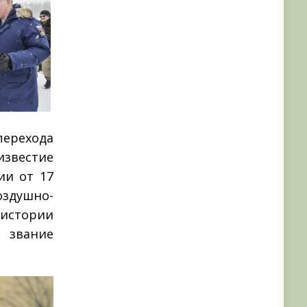
перехода
известие
ии от 17
здушно-
истории
звание