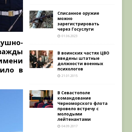
Списанное оружие
можно
зарегистрировать
через Госуслуги
01.06.2023
ушно-
важды
В воинских частях ЦВО
введены штатные
 имени
должности военных
рило в
психологов
21.01.2015
В Севастополе
командование
Черноморского флота
провело встречу с
молодыми
лейтенантами
04.09.2017