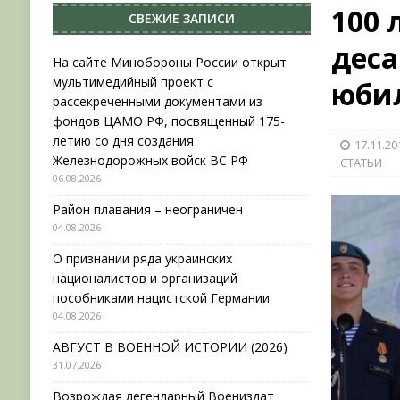
100 
СВЕЖИЕ ЗАПИСИ
НОВОСТИ
деса
[ 31.07.2026 ]
АВГУСТ В ВОЕННОЙ ИСТОРИИ (20
На сайте Минобороны России открыт
мультимедийный проект с
юби
[ 19.07.2026 ]
Возрождая легендарный Воениз
рассекреченными документами из
[ 06.08.2026 ]
На сайте Минобороны России отк
фондов ЦАМО РФ, посвященный 175-
летию со дня создания
17.11.20
фондов ЦАМО РФ, посвященный 175-летию со 
Железнодорожных войск ВС РФ
СТАТЬИ
06.08.2026
Район плавания – неограничен
04.08.2026
О признании ряда украинских
националистов и организаций
пособниками нацистской Германии
04.08.2026
АВГУСТ В ВОЕННОЙ ИСТОРИИ (2026)
31.07.2026
Возрождая легендарный Воениздат