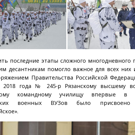
ть последние этапы сложного многодневного 
им десантникам помогло важное для всех них 
ряжением Правительства Российской Федерац
я 2018 года № 245-р Рязанскому высшему во
тному командному училищу впервые в 
йских военных ВУЗов было присвоено 
йское».