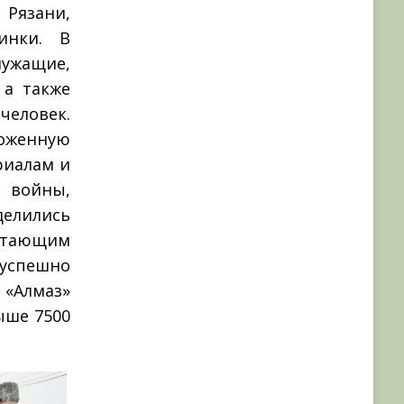
 Рязани,
инки. В
жащие,
 а также
еловек.
оженную
риалам и
войны,
елились
тающим
успешно
«Алмаз»
ыше 7500