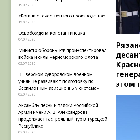
19.07.2026
«Богини отечественного производства»
19.07.2026
Освобождена Константиновка
04.07.2026
Ряза
Министр обороны РФ проинспектировал
деса
войска и силы Черноморского флота
Крас
03.07.2026
генер
В Тверском суворовском военном
училище развивают подготовку по
этом 
беспилотным авиационным системам
03.07.2026
Ансамбль песни и пляски Российской
Армии имени А. В. Александрова
продолжает гастрольный тур в Турецкой
Республике
03.07.2026