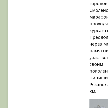
городов
Смолен
мараф
проходя
курсан
Преодо
через м
памят
участв
своим
покол
финиши
Рязанск
км.