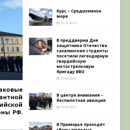
Курс – Средиземное
море
17.10.2016
В преддверии Дня
защитника Отечества
сахалинские студенты
посетили легендарную
гвардейскую
мотострелковую
бригаду ВВО
21.02.2026
аковые
В центре внимания –
сантной
беспилотная авиация
сийской
10.03.2021
оны РФ.
В Приморье проходят
сборы молодых