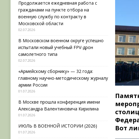
Продолжается ежедневная работа с
гражданами на пункте отбора на
военную службу по контракту в
Московской области
02.07.2026
В Московском военном округе успешно
испытали новый учебный FPV-дрон
самолетного типа
02.07.2026
«Армейскому сборнику» — 32 года:
главному научно-методическому журналу
армии России
01.07.2026
Памят
В Москве прошла конференция имени
мероп
Александра Валентиновича Кирилина
столи
01.07.2026
Федер
ИЮЛЬ В ВОЕННОЙ ИСТОРИИ (2026)
Вот ли
01.07.2026