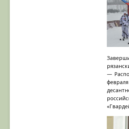
Заверши
рязанск
— Распо
феврал
десан
росси
«Гварде