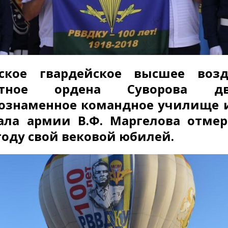
нское гвардейское высшее возд
нтное ордена Суворова д
нознаменное командное училище
ала армии В.Ф. Маргелова отме
году свой вековой юбилей.