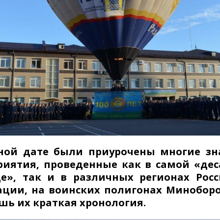
ной дате были приурочены многие зн
риятия, проведенные как в самой «де
це», так и в различных регионах Рос
ации, на воинских полигонах Минобор
шь их краткая хронология.