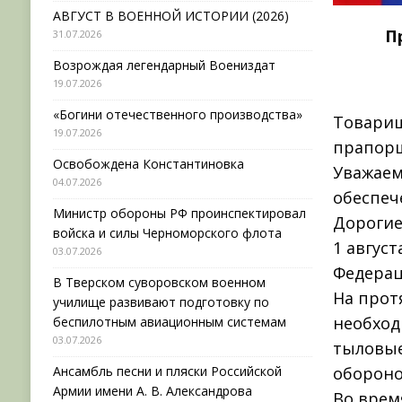
АВГУСТ В ВОЕННОЙ ИСТОРИИ (2026)
П
31.07.2026
Возрождая легендарный Воениздат
19.07.2026
«Богини отечественного производства»
Товарищ
19.07.2026
прапорщ
Освобождена Константиновка
Уважаем
04.07.2026
обеспеч
Министр обороны РФ проинспектировал
Дорогие
войска и силы Черноморского флота
1 авгус
03.07.2026
Федерац
В Тверском суворовском военном
На прот
училище развивают подготовку по
необход
беспилотным авиационным системам
03.07.2026
тыловые
Ансамбль песни и пляски Российской
обороно
Армии имени А. В. Александрова
Во врем