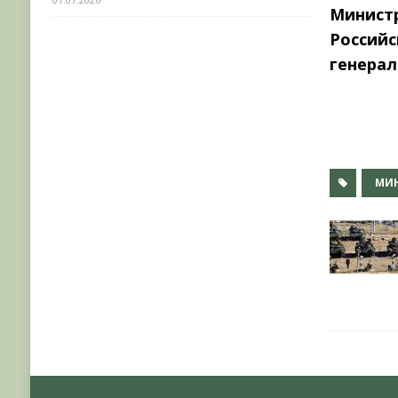
Минист
Россий
генерал
МИ