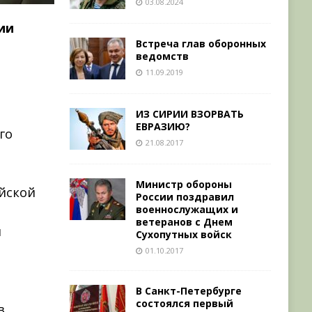
03.08.2024
ии
Встреча глав оборонных
ведомств
11.09.2019
ИЗ СИРИИ ВЗОРВАТЬ
ЕВРАЗИЮ?
го
21.08.2017
Министр обороны
ийской
России поздравил
военнослужащих и
ветеранов с Днем
м
Сухопутных войск
01.10.2017
В Санкт-Петербурге
состоялся первый
в