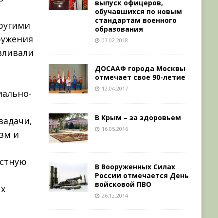
выпуск офицеров,
обучавшихся по новым
стандартам военного
ругими
образования
ружения
03.02.2018
вливали
.
ДОСААФ города Москвы
отмечает свое 90-летие
12.04.2017
иально-
й
В Крым – за здоровьем
задачи,
16.05.2016
зм и
естную
В Вооруженных Силах
России отмечается День
войсковой ПВО
ых
26.12.2014