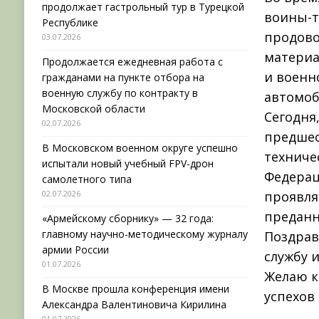
продолжает гастрольный тур в Турецкой
воины-т
Республике
продово
03.07.2026
материа
Продолжается ежедневная работа с
и военн
гражданами на пункте отбора на
военную службу по контракту в
автомоб
Московской области
Сегодня
02.07.2026
предшес
В Московском военном округе успешно
техниче
испытали новый учебный FPV-дрон
Федерац
самолетного типа
02.07.2026
проявля
преданн
«Армейскому сборнику» — 32 года:
главному научно-методическому журналу
Поздрав
армии России
службу 
01.07.2026
Желаю к
В Москве прошла конференция имени
успехов 
Александра Валентиновича Кирилина
01.07.2026