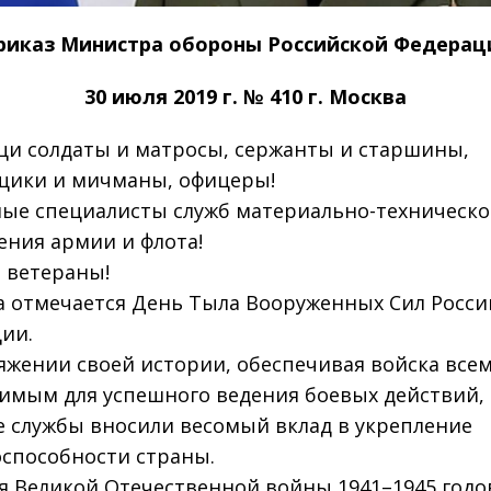
риказ Министра обороны Российской Федерац
30 июля 2019 г. № 410 г. Москва
и солдаты и матросы, сержанты и старшины,
ики и мичманы, офицеры!
ые специалисты служб материально-техническо
ения армии и флота!
 ветераны!
та отмечается День Тыла Вооруженных Сил Росс
ии.
яжении своей истории, обеспечивая войска все
имым для успешного ведения боевых действий,
 службы вносили весомый вклад в укрепление
способности страны.
я Великой Отечественной войны 1941–1945 годо