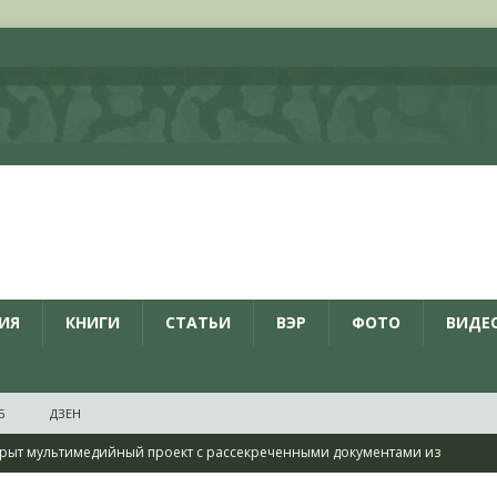
ИЯ
КНИГИ
СТАТЬИ
ВЭР
ФОТО
ВИДЕ
Б
ДЗЕН
рыт мультимедийный проект с рассекреченными документами из
дня создания Железнодорожных войск ВС РФ
НОВОСТИ