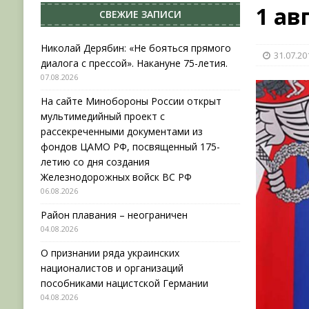
1 ав
СВЕЖИЕ ЗАПИСИ
[ 04.08.2026 ]
Район плавания – неограничен
[ 04.08.2026 ]
О признании ряда украинских на
Николай Дерябин: «Не бояться прямого
31.07.20
диалога с прессой». Накануне 75-летия.
НОВОСТИ
07.08.2026
[ 31.07.2026 ]
АВГУСТ В ВОЕННОЙ ИСТОРИИ (20
На сайте Минобороны России открыт
[ 07.08.2026 ]
Николай Дерябин: «Не бояться пр
мультимедийный проект с
рассекреченными документами из
фондов ЦАМО РФ, посвященный 175-
летию со дня создания
Железнодорожных войск ВС РФ
06.08.2026
Район плавания – неограничен
04.08.2026
О признании ряда украинских
националистов и организаций
пособниками нацистской Германии
04.08.2026