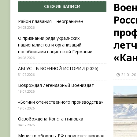
Вое
СВЕЖИЕ ЗАПИСИ
[ 31.07.2026 ]
АВГУСТ В ВОЕННОЙ ИСТОРИИ (20
Росс
[ 19.07.2026 ]
Возрождая легендарный Воениз
Район плавания – неограничен
04.08.2026
проф
[ 19.07.2026 ]
«Богини отечественного произво
О признании ряда украинских
[ 04.08.2026 ]
Район плавания – неограничен
летч
националистов и организаций
пособниками нацистской Германии
«Кан
04.08.2026
АВГУСТ В ВОЕННОЙ ИСТОРИИ (2026)
31.01.20
31.07.2026
Возрождая легендарный Воениздат
19.07.2026
«Богини отечественного производства»
19.07.2026
Освобождена Константиновка
04.07.2026
Министр обороны РФ проинспектировал