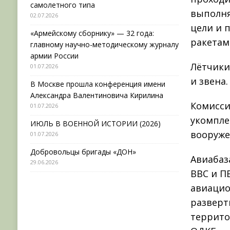
самолетного типа
выполня
02.07.2026
цели и 
«Армейскому сборнику» — 32 года:
ракетам
главному научно-методическому журналу
армии России
Лётчики
01.07.2026
и звена.
В Москве прошла конференция имени
Александра Валентиновича Кирилина
Комисси
01.07.2026
укомпле
ИЮЛЬ В ВОЕННОЙ ИСТОРИИ (2026)
вооруже
01.07.2026
Добровольцы бригады «ДОН»
Авиабаз
29.06.2026
ВВС и П
авиацио
разверт
террито