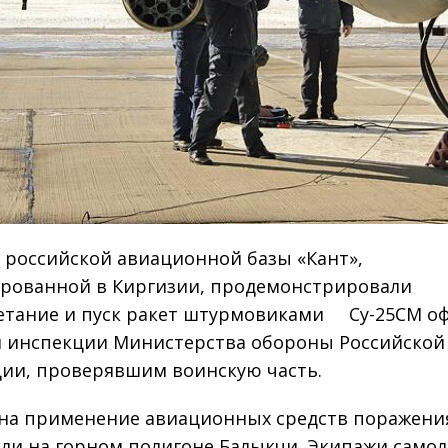
 российской авиационной базы «Кант»,
рованной в Киргизии, продемонстрировали
тание и пуск ракет штурмовиками Су-25СМ о
 инспекции Министерства обороны Российской
ии, проверявшим воинскую часть.
на применение авиационных средств поражени
ли на горном полигоне Балыкчи. Экипажи самол