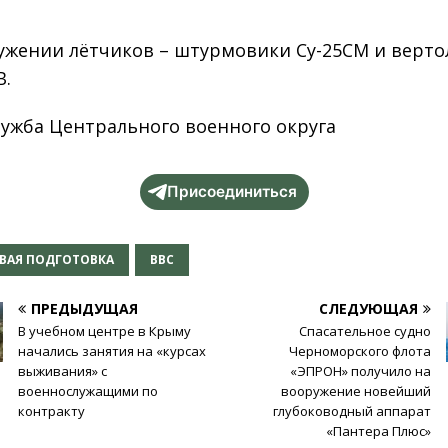
ужении лётчиков – штурмовики Су-25СМ и верт
В.
лужба Центрального военного округа
Присоединиться
ВАЯ ПОДГОТОВКА
ВВС
ПРЕДЫДУЩАЯ
СЛЕДУЮЩАЯ
В учебном центре в Крыму
Спасательное судно
начались занятия на «курсах
Черноморского флота
выживания» с
«ЭПРОН» получило на
военнослужащими по
вооружение новейший
контракту
глубоководный аппарат
«Пантера Плюс»