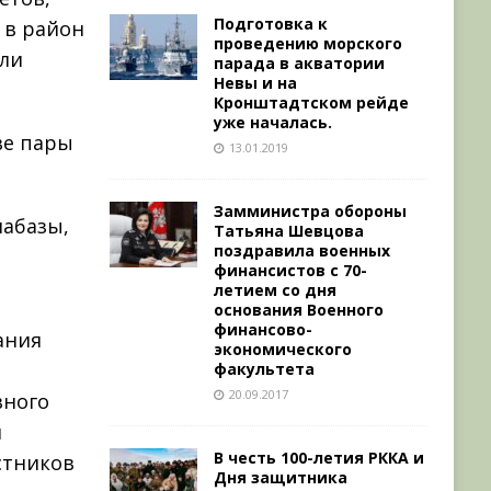
Подготовка к
 в район
проведению морского
или
парада в акватории
Невы и на
Кронштадтском рейде
уже началась.
ве пары
13.01.2019
Замминистра обороны
иабазы,
Татьяна Шевцова
поздравила военных
финансистов с 70-
летием со дня
основания Военного
финансово-
ания
экономического
факультета
20.09.2017
вного
и
В честь 100-летия РККА и
стников
Дня защитника