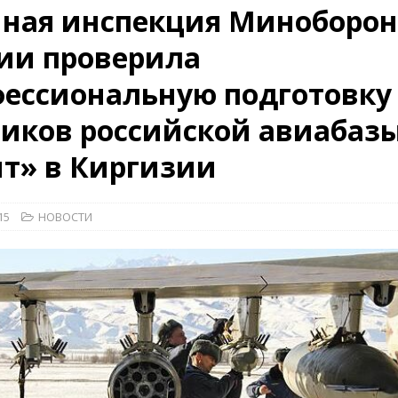
нная инспекция Миноборо
26)
ВОЕННО-ИСТОРИЧЕСКИЙ ЖУРНАЛ
ии проверила
дат
НОВОСТИ
ессиональную подготовку
дства»
КРАСНАЯ ЗВЕЗДА
КРАСНАЯ ЗВЕЗДА
иков российской авиабаз
т» в Киргизии
15
НОВОСТИ