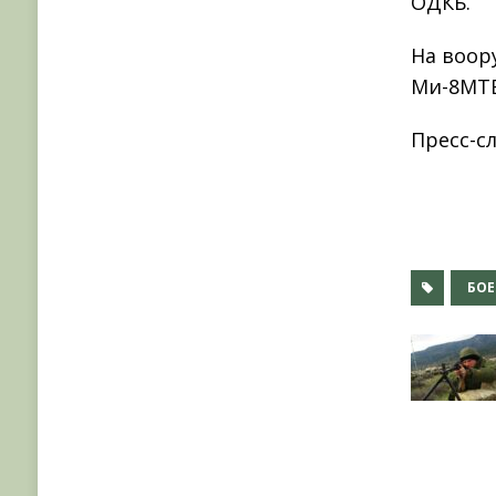
ОДКБ.
На воор
Ми-8МТ
Пресс-с
БОЕ