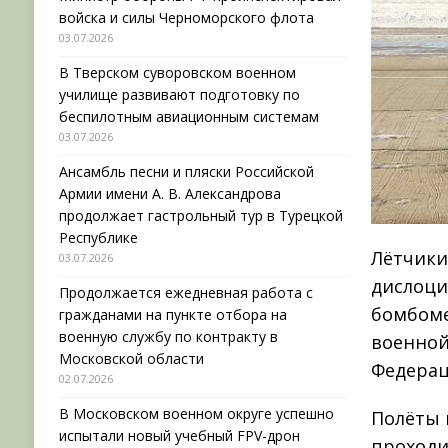
войска и силы Черноморского флота
03.07.2026
В Тверском суворовском военном
училище развивают подготовку по
беспилотным авиационным системам
03.07.2026
Ансамбль песни и пляски Российской
Армии имени А. В. Александрова
продолжает гастрольный тур в Турецкой
Республике
Лётчики
03.07.2026
дислоци
Продолжается ежедневная работа с
бомбоме
гражданами на пункте отбора на
военную службу по контракту в
военной
Московской области
Федерац
02.07.2026
В Московском военном округе успешно
Полёты 
испытали новый учебный FPV-дрон
проходи