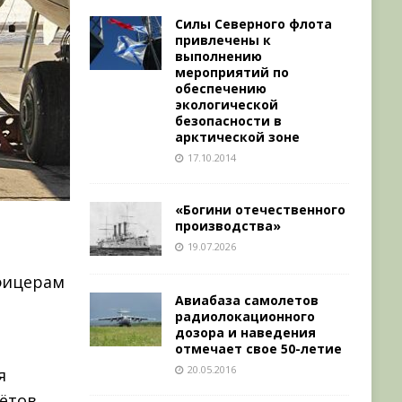
Силы Северного флота
привлечены к
выполнению
мероприятий по
обеспечению
экологической
безопасности в
арктической зоне
17.10.2014
«Богини отечественного
производства»
19.07.2026
фицерам
Авиабаза самолетов
радиолокационного
дозора и наведения
отмечает свое 50-летие
20.05.2016
я
ётов,