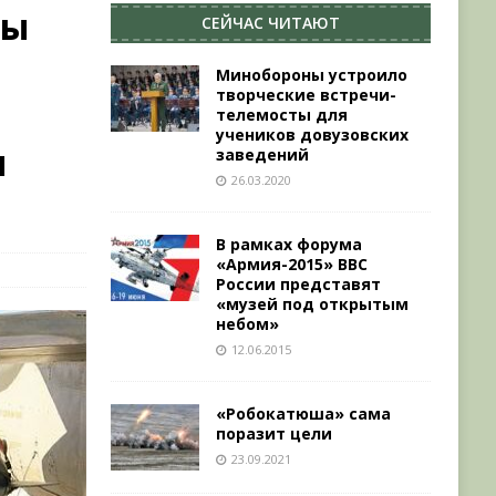
ны
СЕЙЧАС ЧИТАЮТ
Минобороны устроило
творческие встречи-
телемосты для
учеников довузовских
ы
заведений
26.03.2020
В рамках форума
«Армия-2015» ВВС
России представят
«музей под открытым
небом»
12.06.2015
«Робокатюша» сама
поразит цели
23.09.2021