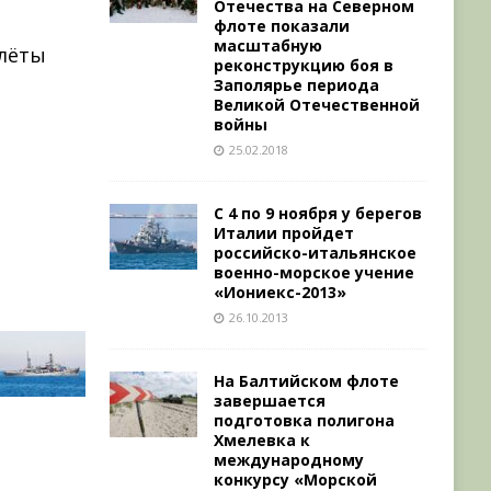
Отечества на Северном
флоте показали
масштабную
олёты
реконструкцию боя в
Заполярье периода
Великой Отечественной
войны
25.02.2018
С 4 по 9 ноября у берегов
Италии пройдет
российско-итальянское
военно-морское учение
«Иониекс-2013»
26.10.2013
На Балтийском флоте
завершается
подготовка полигона
Хмелевка к
международному
конкурсу «Морской