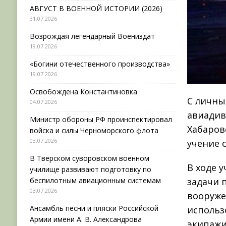
АВГУСТ В ВОЕННОЙ ИСТОРИИ (2026)
31.07.2026
Возрождая легендарный Воениздат
19.07.2026
«Богини отечественного производства»
19.07.2026
Освобождена Константиновка
С личны
04.07.2026
авиадив
Министр обороны РФ проинспектировал
Хабаров
войска и силы Черноморского флота
03.07.2026
учение 
В Тверском суворовском военном
В ходе 
училище развивают подготовку по
беспилотным авиационным системам
задачи 
03.07.2026
вооруже
Ансамбль песни и пляски Российской
использ
Армии имени А. В. Александрова
экипажи