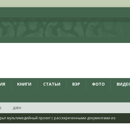
ИЯ
КНИГИ
СТАТЬИ
ВЭР
ФОТО
ВИДЕ
Б
ДЗЕН
рыт мультимедийный проект с рассекреченными документами из
дня создания Железнодорожных войск ВС РФ
НОВОСТИ