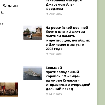
генералом Фахедом
Джасемом Аль-
. Задачи
Фреджем
в.
29.01.2016
о-
На российской военной
базе в Южной Осетии
почтили память
миротворцев, погибших
в Цхинвале в августе
2008 года
09.08.2018
Большой
противолодочный
корабль СФ «Вице-
адмирал Кулаков»
отправился в очередной
дальний поход
24.10.2015