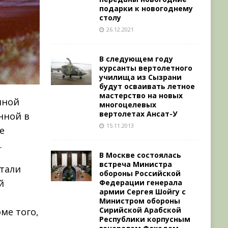
подарки к новогоднему
столу
26.12.2021
В следующем году
курсанты вертолетного
училища из Сызрани
будут осваивать летное
мастерство на новых
нной
многоцелевых
вертолетах Ансат-У
нной в
15.11.2013
е
.
В Москве состоялась
встреча Министра
отали
обороны Российской
й
Федерации генерала
армии Сергея Шойгу с
Министром обороны
Сирийской Арабской
ме того,
Республики корпусным
м