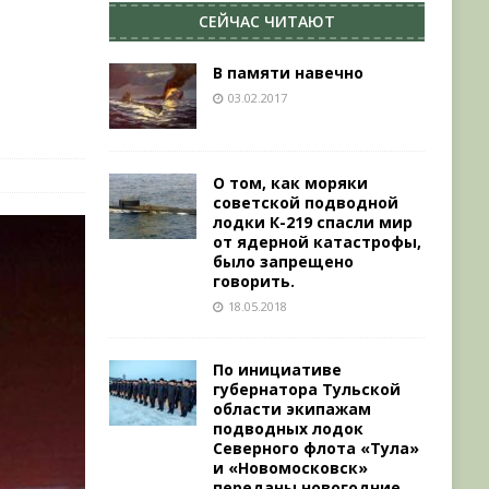
СЕЙЧАС ЧИТАЮТ
В памяти навечно
03.02.2017
О том, как моряки
советской подводной
лодки К-219 спасли мир
от ядерной катастрофы,
было запрещено
говорить.
18.05.2018
По инициативе
губернатора Тульской
области экипажам
подводных лодок
Северного флота «Тула»
и «Новомосковск»
переданы новогодние