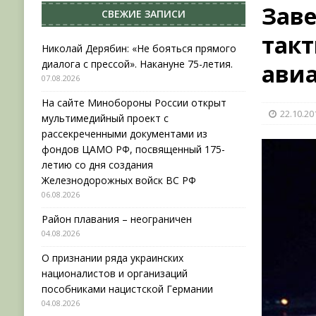
Заве
СВЕЖИЕ ЗАПИСИ
[ 04.08.2026 ]
Район плавания – неограничен
такт
[ 04.08.2026 ]
О признании ряда украинских на
Николай Дерябин: «Не бояться прямого
диалога с прессой». Накануне 75-летия.
ави
НОВОСТИ
07.08.2026
[ 31.07.2026 ]
АВГУСТ В ВОЕННОЙ ИСТОРИИ (20
На сайте Минобороны России открыт
22.10.20
[ 07.08.2026 ]
Николай Дерябин: «Не бояться пр
мультимедийный проект с
рассекреченными документами из
фондов ЦАМО РФ, посвященный 175-
летию со дня создания
Железнодорожных войск ВС РФ
06.08.2026
Район плавания – неограничен
04.08.2026
О признании ряда украинских
националистов и организаций
пособниками нацистской Германии
04.08.2026