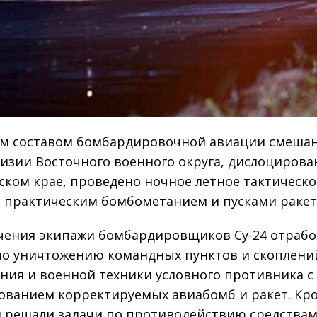
м составом бомбардировочной авиации смеша
изии Восточного военного округа, дислоцирова
ском крае, проведено ночное летное тактическо
с практическим бомбометанием и пусками ракет
учения экипажи бомбардировщиков Су-24 отраб
по уничтожению командных пунктов и скоплени
ния и военной техники условного противника с
ованием корректируемых авиабомб и ракет. Кро
 решали задачи по противодействию средства