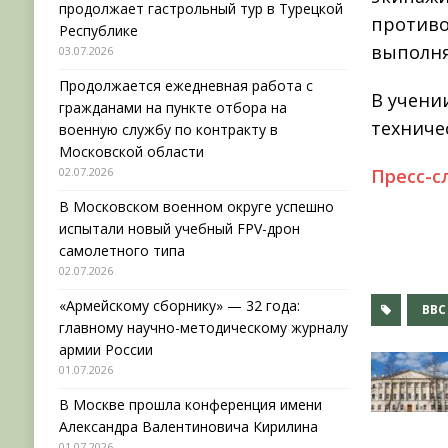
продолжает гастрольный тур в Турецкой
противо
Республике
выполня
03.07.2026
Продолжается ежедневная работа с
В учени
гражданами на пункте отбора на
техниче
военную службу по контракту в
Московской области
02.07.2026
Пресс-с
В Московском военном округе успешно
испытали новый учебный FPV-дрон
самолетного типа
02.07.2026
«Армейскому сборнику» — 32 года:
ВВС
главному научно-методическому журналу
армии России
01.07.2026
В Москве прошла конференция имени
Александра Валентиновича Кирилина
01.07.2026