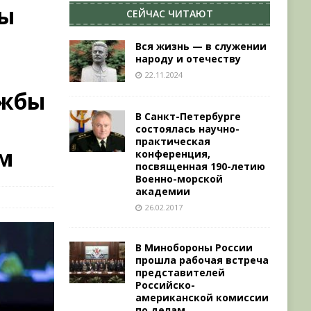
ны
СЕЙЧАС ЧИТАЮТ
Вся жизнь — в служении
народу и отечеству
22.11.2024
ужбы
В Санкт-Петербурге
состоялась научно-
практическая
ом
конференция,
посвященная 190-летию
Военно-морской
академии
26.02.2017
В Минобороны России
прошла рабочая встреча
представителей
Российско-
американской комиссии
по делам