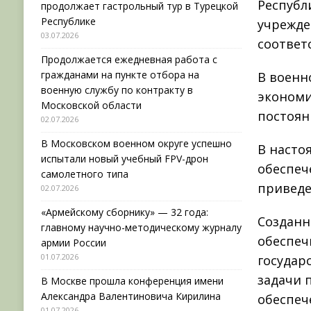
Республ
продолжает гастрольный тур в Турецкой
Республике
учрежде
03.07.2026
соответ
Продолжается ежедневная работа с
гражданами на пункте отбора на
В военн
военную службу по контракту в
экономи
Московской области
постоян
02.07.2026
В Московском военном округе успешно
В насто
испытали новый учебный FPV-дрон
обеспеч
самолетного типа
приведе
02.07.2026
«Армейскому сборнику» — 32 года:
Созданн
главному научно-методическому журналу
обеспеч
армии России
01.07.2026
государ
задачи 
В Москве прошла конференция имени
Александра Валентиновича Кирилина
обеспеч
01.07.2026