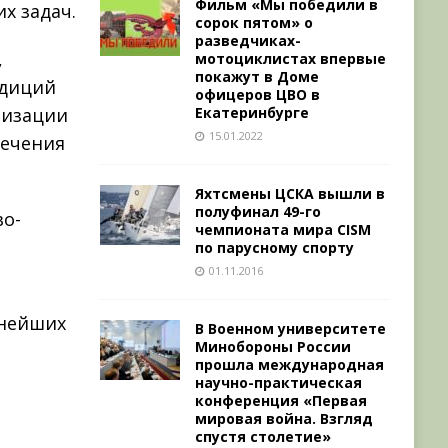
Фильм «Мы победили в
х задач.
сорок пятом» о
разведчиках-
,
мотоциклистах впервые
покажут в Доме
адиций
офицеров ЦВО в
Екатеринбурге
низации
15.01.2022
печения
Яхтсмены ЦСКА вышли в
полуфинал 49-го
во-
чемпионата мира CISM
по парусному спорту
01.11.2016
ьнейших
В Военном университете
Минобороны России
прошла международная
научно-практическая
конференция «Первая
мировая война. Взгляд
спустя столетие»