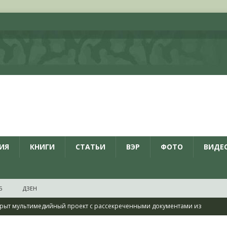
ИЯ
КНИГИ
СТАТЬИ
ВЭР
ФОТО
ВИДЕ
Б
ДЗЕН
рыт мультимедийный проект с рассекреченными документами из
дня создания Железнодорожных войск ВС РФ
НОВОСТИ