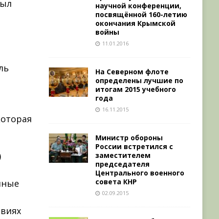
был
научной конференции,
посвящённой 160-летию
окончания Крымской
войны
11.01.2016
ль
На Северном флоте
определены лучшие по
итогам 2015 учебного
года
16.11.2015
которая
Министр обороны
России встретился с
)
заместителем
председателя
Центрального военного
совета КНР
нные
02.09.2015
овиях