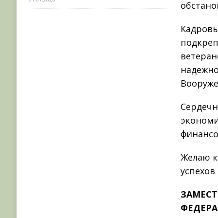
обстано
Кадровы
подкреп
ветеран
надежно
Вооруже
Сердечн
экономи
финансо
Желаю к
успехов
ЗАМЕСТ
ФЕДЕР