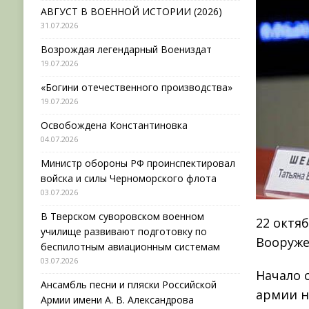
АВГУСТ В ВОЕННОЙ ИСТОРИИ (2026)
31.07.2026
Возрождая легендарный Воениздат
19.07.2026
«Богини отечественного производства»
19.07.2026
Освобождена Константиновка
04.07.2026
Министр обороны РФ проинспектировал
войска и силы Черноморского флота
03.07.2026
В Тверском суворовском военном
22 октя
училище развивают подготовку по
Вооруже
беспилотным авиационным системам
03.07.2026
Начало 
Ансамбль песни и пляски Российской
армии н
Армии имени А. В. Александрова