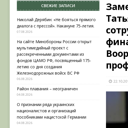
Зам
СВЕЖИЕ ЗАПИСИ
[ 04.08.2026 ]
Район плавания – неограничен
Тат
[ 04.08.2026 ]
О признании ряда украинских на
Николай Дерябин: «Не бояться прямого
диалога с прессой». Накануне 75-летия.
сотр
НОВОСТИ
07.08.2026
[ 31.07.2026 ]
АВГУСТ В ВОЕННОЙ ИСТОРИИ (20
фин
На сайте Минобороны России открыт
[ 07.08.2026 ]
Николай Дерябин: «Не бояться пр
мультимедийный проект с
Воо
рассекреченными документами из
фондов ЦАМО РФ, посвященный 175-
про
летию со дня создания
Железнодорожных войск ВС РФ
06.08.2026
22.10.20
Район плавания – неограничен
04.08.2026
О признании ряда украинских
националистов и организаций
пособниками нацистской Германии
04.08.2026