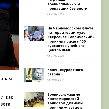
военнопленных и
пропавших без вести
21.02.2017
На Черноморском флоте
на территории музея
«Херсонес Таврический»
приняли присягу 150
курсантов учебного
центра ВМФ
01.02.2020
Конец «курортного
сезона»
ганам
19.06.2017
Военнослужащие
и, как
Кантемировской
танковой дивизии
овета
приняли участие в