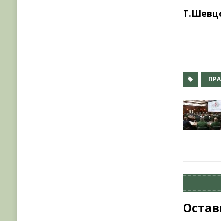
Т.Шевц
ПР
Остав