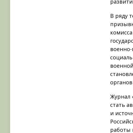
развити
В ряду 
призывн
комисса
государ
военно-
социаль
военной
становл
органов
Журнал 
стать а
и источ
Российс
работы 