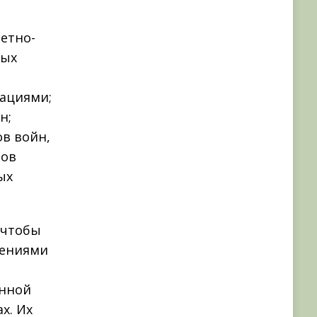
етно-
ных
ациями;
н;
в войн,
тов
ых
 чтобы
нениями
онной
х. Их