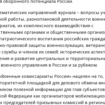
я оборонного потенциала России.
тематических направлений журнала – вопросы уч
ой работы, разноплановой деятельности воен
риатов, их комплексного взаимодействия с
ственными органами и общественными организ
патриотического воспитания российских гражда
но-правовой защиты военнослужащих, ветерано
 службы и членов их семей; исторических аспек
ения и развития центральных и территориальн
 военного управления в России и за рубежом.
«Военные комиссариаты России» нацелен на то,
вторитетной площадкой для делового обмена м
ником полезной информации для глав субъектов
кой Федерации как организаторов мобилизаци
и председателей призывных комиссий в региона