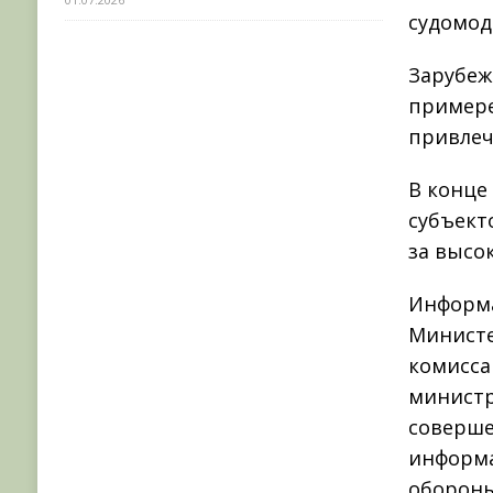
судомод
Зарубеж
примере
привлеч
В конце
субъект
за высо
Информа
Министе
комисса
министр
соверше
информа
обороны