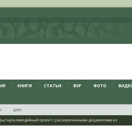
ИЯ
КНИГИ
СТАТЬИ
ВЭР
ФОТО
ВИДЕ
Б
ДЗЕН
рыт мультимедийный проект с рассекреченными документами из
дня создания Железнодорожных войск ВС РФ
НОВОСТИ