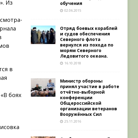
». Из
обучения
02.06.2015
 смотра-
урнала
Отряд боевых кораблей
и судов обеспечения
в
Северного флота
мов
вернулся из похода по
морям Северного
Ледовитого океана.
16.10.2018
тся в
вая
Министр обороны
принял участие в работе
отчётно-выборной
«В боях
конференции
Общероссийской
организации ветеранов
Вооружённых Сил
25.11.2016
рисовка