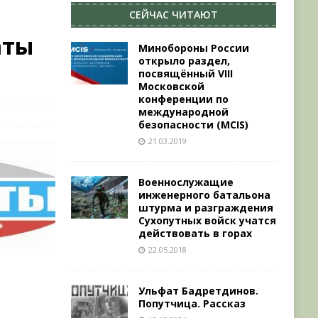
СЕЙЧАС ЧИТАЮТ
аты
Минобороны России
открыло раздел,
посвящённый VIII
Московской
конференции по
международной
безопасности (MCIS)
21.03.2019
Военнослужащие
инженерного батальона
штурма и разграждения
Сухопутных войск учатся
действовать в горах
22.05.2018
Ульфат Бадретдинов.
Попутчица. Рассказ