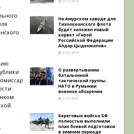
13.12.2024
о
льного
На Амурском заводе для
еля
Тихоокеанского флота
будет заложен новый
инского
корвет «Герой
Российской Федерации
Алдар Цыденжапов»
21.07.2015
нию
О развертывании
публики
батальонной
комиссар
тактической группы
НАТО в Румынии
ости
военное обозрение
енком
21.11.2022
ской
Береговые войска БФ
полностью выполнили
план боевой подготовки
о
в зимнем периоде