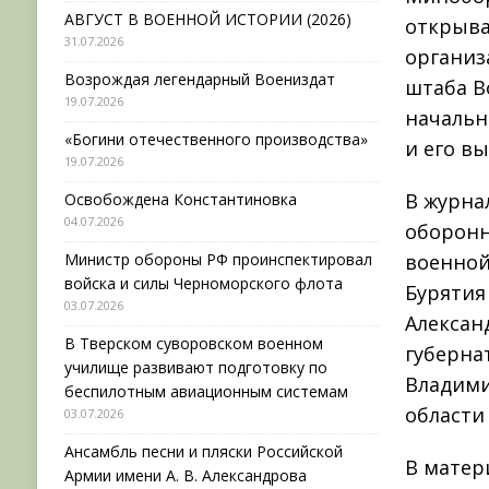
АВГУСТ В ВОЕННОЙ ИСТОРИИ (2026)
открыва
31.07.2026
организ
Возрождая легендарный Воениздат
штаба В
19.07.2026
начальн
«Богини отечественного производства»
и его в
19.07.2026
В журна
Освобождена Константиновка
04.07.2026
оборонн
военной
Министр обороны РФ проинспектировал
войска и силы Черноморского флота
Бурятия
03.07.2026
Алексан
В Тверском суворовском военном
губерна
училище развивают подготовку по
Владими
беспилотным авиационным системам
области
03.07.2026
Ансамбль песни и пляски Российской
В матер
Армии имени А. В. Александрова