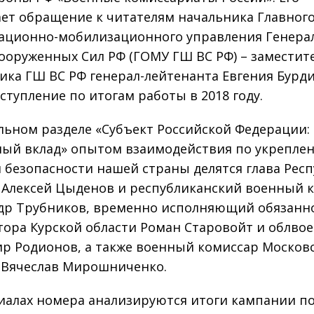
ет обращение к читателям начальника Главног
ационно-мобилизационного управления Генера
ооруженных Сил РФ (ГОМУ ГШ ВС РФ) – заместит
ика ГШ ВС РФ генерал-лейтенанта Евгения Бурд
ыступление по итогам работы в 2018 году.
льном разделе «Субъект Российской Федерации:
ый вклад» опытом взаимодействия по укрепле
 безопасности нашей страны делятся глава Рес
 Алексей Цыденов и республиканский военный 
др Трубников, временно исполняющий обязанн
тора Курской области Роман Старовойт и облво
р Родионов, а также военный комиссар Москов
 Вячеслав Мирошниченко.
иалах номера анализируются итоги кампании п