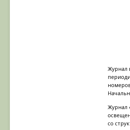
Журнал в
периоди
номеров
Начальн
Журнал 
освещен
со стру