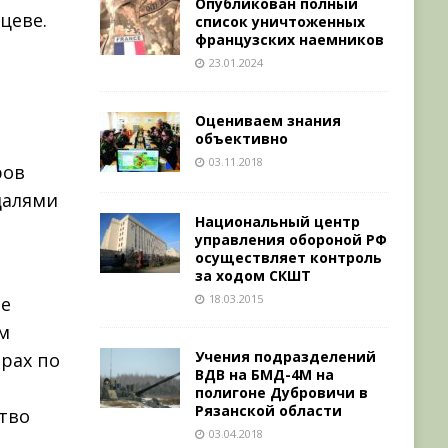
Опубликован полный
цеве.
список уничтоженных
французских наемников
23.01.2024
Оцениваем знания
объективно
03.11.2018
ров
далями
Национальный центр
управления обороной РФ
осуществляет контроль
л
за ходом СКШТ
18.03.2015
ые
ом
Учения подразделений
ерах по
ВДВ на БМД-4М на
полигоне Дубровичи в
Рязанской области
тво
03.04.2018