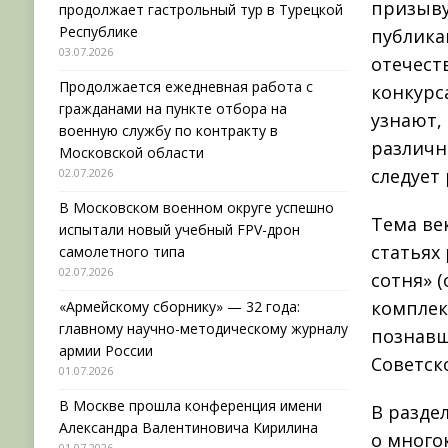
призыву
продолжает гастрольный тур в Турецкой
Республике
публика
03.07.2026
отечест
Продолжается ежедневная работа с
конкурс
гражданами на пункте отбора на
узнают,
военную службу по контракту в
различн
Московской области
следует
02.07.2026
В Московском военном округе успешно
Тема ве
испытали новый учебный FPV-дрон
статьях
самолетного типа
02.07.2026
сотня» 
комплек
«Армейскому сборнику» — 32 года:
главному научно-методическому журналу
познавш
армии России
Советск
01.07.2026
В Москве прошла конференция имени
В разде
Александра Валентиновича Кирилина
о много
01.07.2026