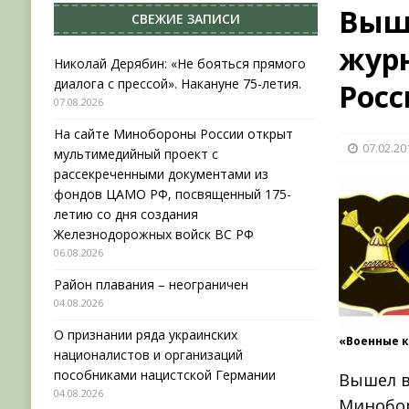
Выше
СВЕЖИЕ ЗАПИСИ
[ 04.08.2026 ]
Район плавания – неограничен
жур
[ 04.08.2026 ]
О признании ряда украинских на
Николай Дерябин: «Не бояться прямого
диалога с прессой». Накануне 75-летия.
Рос
НОВОСТИ
07.08.2026
[ 31.07.2026 ]
АВГУСТ В ВОЕННОЙ ИСТОРИИ (20
На сайте Минобороны России открыт
07.02.20
[ 07.08.2026 ]
Николай Дерябин: «Не бояться пр
мультимедийный проект с
рассекреченными документами из
фондов ЦАМО РФ, посвященный 175-
летию со дня создания
Железнодорожных войск ВС РФ
06.08.2026
Район плавания – неограничен
04.08.2026
О признании ряда украинских
«Военные 
националистов и организаций
пособниками нацистской Германии
Вышел в
04.08.2026
Минобор