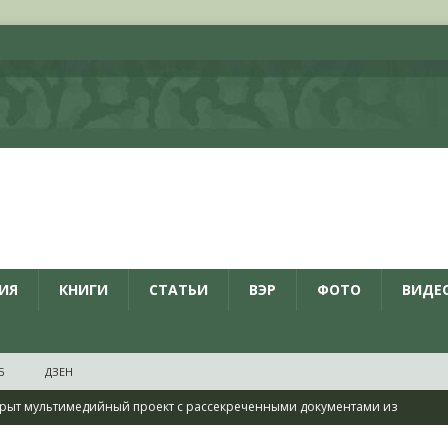
ИЯ
КНИГИ
СТАТЬИ
ВЭР
ФОТО
ВИДЕ
Б
ДЗЕН
рыт мультимедийный проект с рассекреченными документами из
дня создания Железнодорожных войск ВС РФ
НОВОСТИ