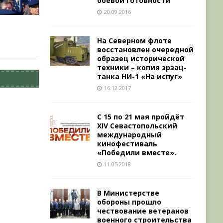
боевой готовности
20.09.2016
На Северном флоте
восстановлен очередной
образец исторической
техники – копия эрзац-
танка НИ-1 «На испуг»
16.12.2017
С 15 по 21 мая пройдёт
XIV Севастопольский
международный
кинофестиваль
«Победили вместе».
11.05.2018
В Министерстве
обороны прошло
чествование ветеранов
военного строительства