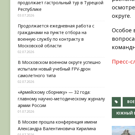
продолжает гастрольный тур в Турецкой
осмотре
Республике
округе.
03.07.2026
Продолжается ежедневная работа с
Особое 
гражданами на пункте отбора на
вопроса
военную службу по контракту в
Московской области
командн
02.07.2026
Пресс-с
В Московском военном округе успешно
испытали новый учебный FPV-дрон
самолетного типа
02.07.2026
«Армейскому сборнику» — 32 года:
главному научно-методическому журналу
ВО
армии России
01.07.2026
ЮЖНЫЙ В
В Москве прошла конференция имени
Александра Валентиновича Кирилина
01.07.2026