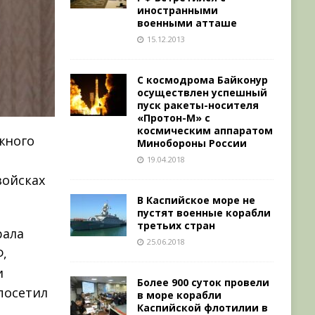
иностранными
военными атташе
15.12.2013
С космодрома Байконур
осуществлен успешный
пуск ракеты-носителя
«Протон-М» с
космическим аппаратом
жного
Минобороны России
19.04.2018
войсках
В Каспийское море не
пустят военные корабли
третьих стран
рала
25.06.2018
Ф,
и
Более 900 суток провели
посетил
в море корабли
Каспийской флотилии в