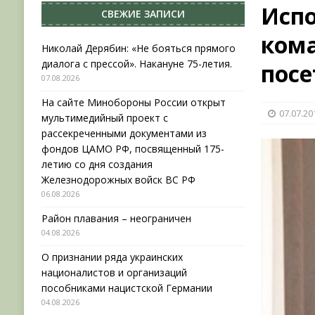
Исп
СВЕЖИЕ ЗАПИСИ
[ 04.08.2026 ]
Район плавания – неограничен
ком
[ 04.08.2026 ]
О признании ряда украинских на
Николай Дерябин: «Не бояться прямого
диалога с прессой». Накануне 75-летия.
пос
НОВОСТИ
07.08.2026
[ 31.07.2026 ]
АВГУСТ В ВОЕННОЙ ИСТОРИИ (20
На сайте Минобороны России открыт
07.07.20
[ 07.08.2026 ]
Николай Дерябин: «Не бояться пр
мультимедийный проект с
рассекреченными документами из
фондов ЦАМО РФ, посвященный 175-
летию со дня создания
Железнодорожных войск ВС РФ
06.08.2026
Район плавания – неограничен
04.08.2026
О признании ряда украинских
националистов и организаций
пособниками нацистской Германии
04.08.2026