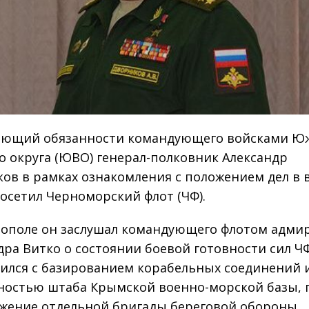
яющий обязанности командующего войсками Ю
о округа (ЮВО) генерал-полковник Александр
ов в рамках ознакомления с положением дел в 
посетил Черноморский флот (ЧФ).
тополе он заслушал командующего флотом адми
дра Витко о состоянии боевой готовности сил Ч
ился с базированием корабельных соединений 
ностью штаба Крымской военно-морской базы, 
жение отдельной бригады береговой обороны,