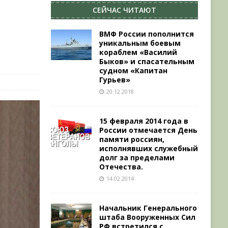
СЕЙЧАС ЧИТАЮТ
ВМФ России пополнится
уникальным боевым
кораблем «Василий
Быков» и спасательным
судном «Капитан
Гурьев»
20.12.2018
15 февраля 2014 года в
России отмечается День
памяти россиян,
исполнявших служебный
долг за пределами
Отечества.
14.02.2014
Начальник Генерального
штаба Вооруженных Сил
РФ встретился с