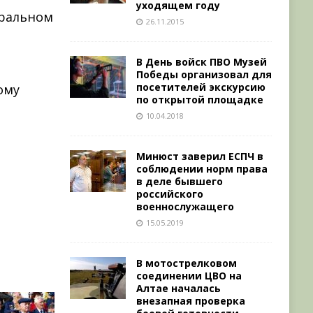
уходящем году
еральном
26.11.2015
В День войск ПВО Музей
Победы организовал для
посетителей экскурсию
ому
по открытой площадке
10.04.2018
Минюст заверил ЕСПЧ в
соблюдении норм права
в деле бывшего
российского
военнослужащего
15.05.2019
В мотострелковом
соединении ЦВО на
Алтае началась
внезапная проверка