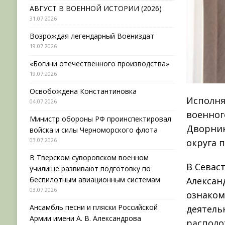
АВГУСТ В ВОЕННОЙ ИСТОРИИ (2026)
31.07.2026
Возрождая легендарный Воениздат
19.07.2026
«Богини отечественного производства»
19.07.2026
Освобождена Константиновка
Исполн
04.07.2026
военног
Министр обороны РФ проинспектировал
Дворник
войска и силы Черноморского флота
03.07.2026
округа 
В Тверском суворовском военном
В Севас
училище развивают подготовку по
беспилотным авиационным системам
Алексан
03.07.2026
ознаком
Ансамбль песни и пляски Российской
деятель
Армии имени А. В. Александрова
располо