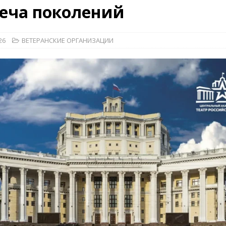
еча поколений
26)
ВОЕННО-ИСТОРИЧЕСКИЙ ЖУРНАЛ
26
ВЕТЕРАНСКИЕ ОРГАНИЗАЦИИ
дат
НОВОСТИ
рыт мультимедийный проект с рассекреченными документами из
дня создания Железнодорожных войск ВС РФ
НОВОСТИ