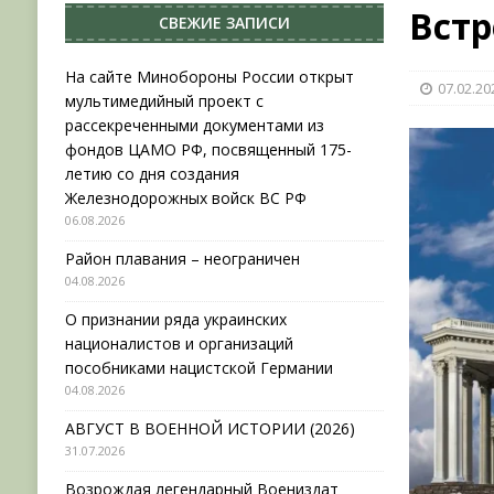
Встр
СВЕЖИЕ ЗАПИСИ
НОВОСТИ
[ 31.07.2026 ]
АВГУСТ В ВОЕННОЙ ИСТОРИИ (20
На сайте Минобороны России открыт
07.02.20
мультимедийный проект с
[ 19.07.2026 ]
Возрождая легендарный Воениз
рассекреченными документами из
[ 06.08.2026 ]
На сайте Минобороны России отк
фондов ЦАМО РФ, посвященный 175-
летию со дня создания
фондов ЦАМО РФ, посвященный 175-летию со 
Железнодорожных войск ВС РФ
06.08.2026
Район плавания – неограничен
04.08.2026
О признании ряда украинских
националистов и организаций
пособниками нацистской Германии
04.08.2026
АВГУСТ В ВОЕННОЙ ИСТОРИИ (2026)
31.07.2026
Возрождая легендарный Воениздат