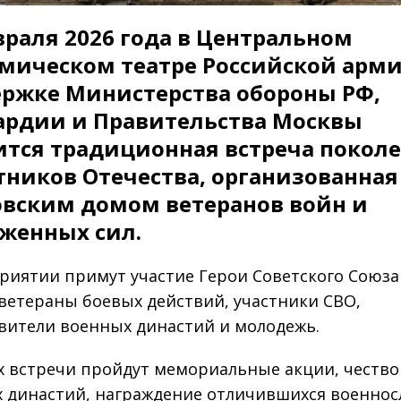
враля 2026 года в Центральном
мическом театре Российской арм
ржке Министерства обороны РФ,
ардии и Правительства Москвы
ится традиционная встреча покол
ников Отечества, организованная
вским домом ветеранов войн и
женных сил.
риятии примут участие Герои Советского Союза
 ветераны боевых действий, участники СВО,
вители военных династий и молодежь.
х встречи пройдут мемориальные акции, честв
 династий, награждение отличившихся военно