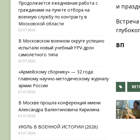
Продолжается ежедневная работа с
и празд
гражданами на пункте отбора на
военную службу по контракту в
Встреча
Московской области
глубоко
02.07.2026
В Московском военном округе успешно
ВП
испытали новый учебный FPV-дрон
самолетного типа
02.07.2026
«Армейскому сборнику» — 32 года:
главному научно-методическому журналу
армии России
ВЕТ
01.07.2026
В Москве прошла конференция имени
Александра Валентиновича Кирилина
01.07.2026
ИЮЛЬ В ВОЕННОЙ ИСТОРИИ (2026)
01.07.2026