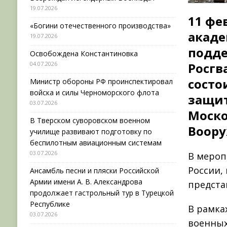
19.07.2026
11 фе
«Богини отечественного производства»
акаде
19.07.2026
подде
Освобождена Константиновка
04.07.2026
Росгв
состо
Министр обороны РФ проинспектировал
войска и силы Черноморского флота
защит
03.07.2026
Моско
В Тверском суворовском военном
Воору
училище развивают подготовку по
беспилотным авиационным системам
03.07.2026
В мероп
России,
Ансамбль песни и пляски Российской
Армии имени А. В. Александрова
предста
продолжает гастрольный тур в Турецкой
Республике
В рамка
03.07.2026
военных