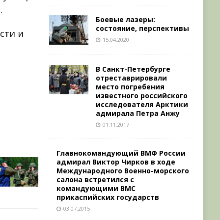
а.
Боевые лазеры:
состояние, перспективы
сти и
15.04.2020
В Санкт-Петербурге
отреставрировали
место погребения
известного российского
исследователя Арктики
адмирала Петра Анжу
01.11.2017
Главнокомандующий ВМФ России
адмирал Виктор Чирков в ходе
Международного Военно-морского
салона встретился с
командующими ВМС
прикаспийских государств
03.07.2015