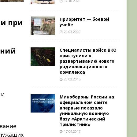
12.10.2020
Приоритет — боевой
ии при
учебе
20.03.2020
ений
Специалисты войск ВКО
приступили к
развертыванию нового
радиолокационного
комплекса
20.02.2015
 и
Минобороны России на
официальном сайте
впервые показало
уникальную военную
базу «Арктический
трилистник»
ование
17.04.2017
служащих