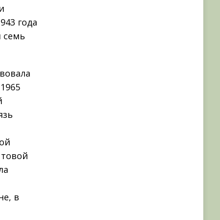
и
943 года
я семь
твовала
 1965
й
язь
ной
чтовой
ла
е, в