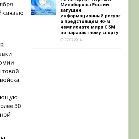
тября
Минобороны России
запущен
й связью
информационный ресурс
о предстоящем 40-м
чемпионате мира CISM
по парашютному спорту
а
07.07.2016
 В
авки
армии
чтовой
 войска
вующую
олее 30
ьной
бы