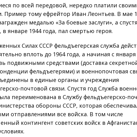
еся по всей передовой, нередко платили своим
. Пример тому ефрейтор Иван Леонтьев. В мае 1
награжден медалью «За боевые заслуги», а спуст
 в январе 1944 года, пал смертью героя.
женных Силах СССР фельдъегерская служба дейс
тельно вплоть до 1964 года, а начиная с января
язь подвижными средствами (доставка секретно
онденции фельдъегерями) и военно­почтовая св
ъединены в единые органы и учреждения
герско-­почтовой связи. Спустя год Служба воен
ыла переименована в Службу фельдъегерско­-по
инистерства обороны СССР, которая обеспечива
ми отправлениями все войска. В том числе
енный контингент советских войск в Афганистан
условиях.