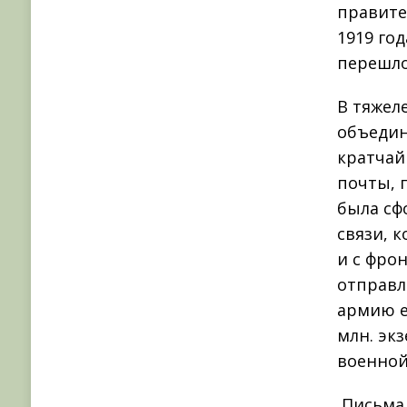
правите
1919 го
перешло
В тяжел
объедин
кратчай
почты, 
была сф
связи, 
и с фро
отправл
армию е
млн. эк
военной 
Письма 