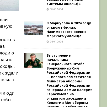
системы «Шельф»
18.01.2014
пели
В Мариуполе в 2024 году
шевную
откроют филиал
Нахимовского военно-
морского училища
рного в
24.01.2024
ав
елодию
Выступление
вольно
начальника
Генерального штаба
походы,
Вооруженных Сил
ак ждали
Российской Федерации
— первого заместителя
авляла
Министра обороны
Российской Федерации
генерала армии Валерия
ти люди
Герасимова на
открытом заседании
чтобы
Коллегии Минобороны
России 7 ноября 2017 г.