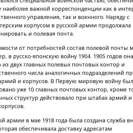
являлся специальной воинской частью, обеспеч
у наиболее важной корреспонденции как в инте
ственного управления, так и военного. Наряду с
герским корпусом в русской армии продолжала
нировать и полевая почта.
имости от потребностей состав полевой почты м
, в русско­-японскую войну 1904 ­ 1905 годов он
а из двух главных полевых почтовых контор и
ственного числа аналогичных подразделений п
армий и корпусов. В Первую мировую войну бы
овано уже 10 главных почтовых контор, кроме то
чных структур действовало при штабах армий и 7
корпусов.
ой армии в мае 1918 года была создана служба 
которая обеспечивала доставку адресатам