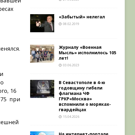
ивавшей
ресах
«Забытый» нелегал
08.02.2019
Журналу «Военная
енялся.
Мысль» исполнилось 105
а
лет!
03.06.2023
ри
ло
В Севастополе в 4-ю
годовщину гибели
го, 16
флагмана ЧФ
5 ­ при
ГРКР«Москва»
вспомнили о моряках-
гвардейцах
15.04.2026
внешней
На интернет-портале