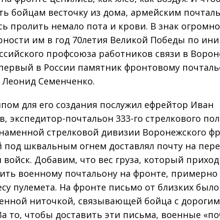
ть бойцам весточку из дома, армейским почтал
ь пролить немало пота и крови. В знак огромн
рности им в год 70­летия Великой Победы по ин
сийского профсоюза работников связи в Ворон
первый в России памятник фронтовому почтальо
 Леонид Семенченко.
пом для его создания послужил ефрейтор Иван
, экспедитор­-почтальон 333-­го стрелкового полк
наменной стрелковой дивизии Воронежского фр
 под шквальным огнем доставлял почту на пер
 войск. Добавим, что вес груза, который прихо
ить военному почтальону на фронте, примерно
есу пулемета. На фронте письмо от близких было
енной ниточкой, связывающей бойца с дорогим
За то, чтобы доставить эти письма, военные «по