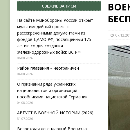
ВОЕ
СВЕЖИЕ ЗАПИСИ
НОВОСТИ
БЕС
[ 31.07.2026 ]
АВГУСТ В ВОЕННОЙ ИСТОРИИ (20
На сайте Минобороны России открыт
мультимедийный проект с
[ 19.07.2026 ]
Возрождая легендарный Воениз
рассекреченными документами из
07.12.20
[ 06.08.2026 ]
На сайте Минобороны России отк
фондов ЦАМО РФ, посвященный 175-
летию со дня создания
фондов ЦАМО РФ, посвященный 175-летию со 
Железнодорожных войск ВС РФ
06.08.2026
Район плавания – неограничен
04.08.2026
О признании ряда украинских
националистов и организаций
пособниками нацистской Германии
04.08.2026
АВГУСТ В ВОЕННОЙ ИСТОРИИ (2026)
31.07.2026
Возрождая легендарный Воениздат