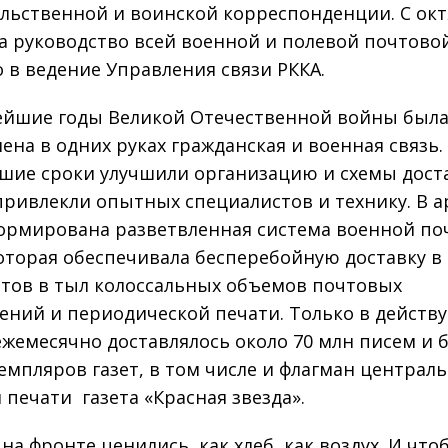
льственной и воинской корреспонденции. С ок
да руководство всей военной и полевой почтово
 в ведение Управления связи РККА.
ейшие годы Великой Отечественной войны был
ена в одних руках гражданская и военная связь.
шие сроки улучшили организацию и схемы дост
привлекли опытных специалистов и технику. В 
ормирована разветвленная система военной по
которая обеспечивала бесперебойную доставку в
нтов в тыл колоссальных объемов почтовых
ений и периодической печати. Только в дейст
жемесячно доставлялось около 70 млн писем и б
земпляров газет, в том числе и флагман централ
печати ­ газета «Красная звезда».
на фронте ценились, как хлеб, как воздух. И что