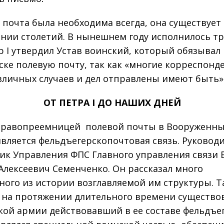
 почта была необходима всегда, она существует
нии столетий. В нынешнем году исполнилось тр
р I утвердил Устав воинский, который обязывал
ске полевую почту, так как «многие корреспонд
зличных случаев и дел отправлены имеют быть
ОТ ПЕТРА I ДО НАШИХ ДНЕЙ
равопреемницей полевой почты в Вооруженны
является фельдъегерско­почтовая связь. Руковод
ик Управления ФПС Главного управления связи 
Алексеевич Семенченко. Он рассказал много
ного из истории возглавляемой им структуры. Т
 на протяжении длительного времени существо
кой армии действовавший в ее составе фельдъе