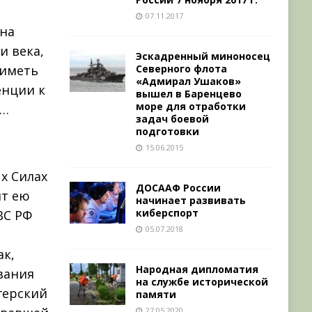
07.11.2017
 на
и века,
Эскадренный миноносец
Северного флота
 иметь
«Адмирал Ушаков»
енции к
вышел в Баренцево
море для отработки
»…
задач боевой
подготовки
15.06.2015
х Силах
ДОСААФ России
ит ею
начинает развивать
киберспорт
ВС РФ
05.07.2018
ак,
Народная дипломатия
вания
на службе исторической
герский
памяти
27.05.2020