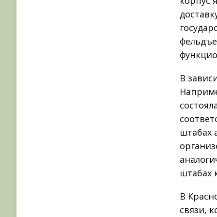
корпус 
доставк
государ
фельдъе
функцио
В завис
Например
состоял
соответ
штабах 
организ
аналоги
штабах 
В Красн
связи, 