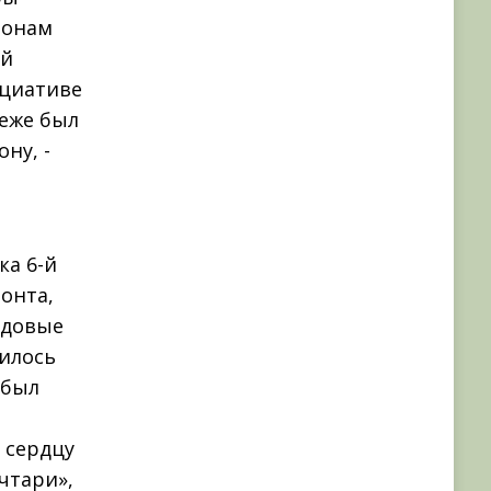
ьонам
ой
ициативе
еже был
­
ну, ­
а 6-­й
онта,
едовые
дилось
 был
 сердцу
чтари»,