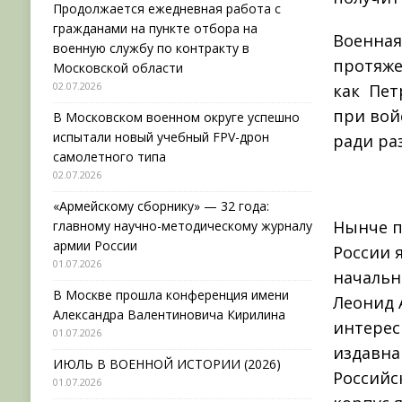
Продолжается ежедневная работа с
гражданами на пункте отбора на
Военная
военную службу по контракту в
протяже
Московской области
02.07.2026
как Пет
при вой
В Московском военном округе успешно
испытали новый учебный FPV-дрон
ради ра
самолетного типа
02.07.2026
«Армейскому сборнику» — 32 года:
Нынче п
главному научно-методическому журналу
армии России
России 
01.07.2026
начальн
В Москве прошла конференция имени
Леонид 
Александра Валентиновича Кирилина
интерес
01.07.2026
издавна
ИЮЛЬ В ВОЕННОЙ ИСТОРИИ (2026)
Российс
01.07.2026