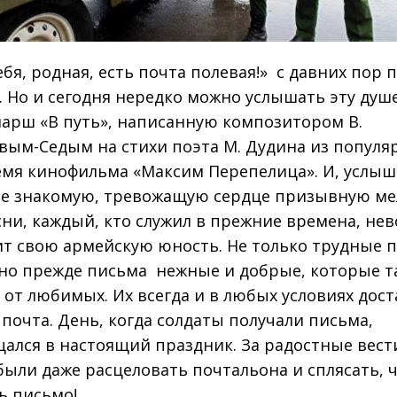
ебя, родная, есть почта полевая!» ­ с давних пор 
. Но и сегодня нередко можно услышать эту ду
марш «В путь», написанную композитором В.
вым­-Седым на стихи поэта М. Дудина из популя
емя кинофильма «Максим Перепелица». И, услыш
е знакомую, тревожащую сердце призывную м
сни, каждый, кто служил в прежние времена, не
т свою армейскую юность. Не только трудные 
но прежде письма ­ нежные и добрые, которые т
, от любимых. Их всегда и в любых условиях дост
 почта. День, когда солдаты получали письма,
ался в настоящий праздник. За радостные вес
были даже расцеловать почтальона и сплясать, 
ь письмо!