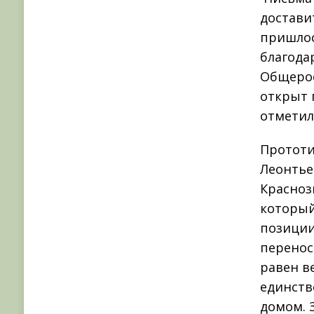
достави
пришлос
благода
Общерос
открыт 
отметил
Прототи
Леонтьев
Красноз
который
позиции
перенос
равен в
единств
домом. 