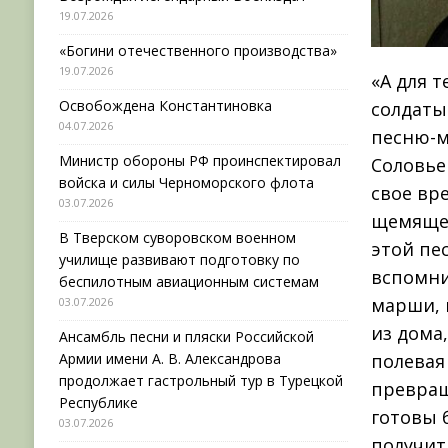
19.07.2026
«Богини отечественного производства»
19.07.2026
«А для т
Освобождена Константиновка
солдаты
04.07.2026
песню­-
Министр обороны РФ проинспектировал
Соловье
войска и силы Черноморского флота
свое вр
03.07.2026
щемяще
В Тверском суворовском военном
этой пе
училище развивают подготовку по
вспомни
беспилотным авиационным системам
марши, 
03.07.2026
из дома
Ансамбль песни и пляски Российской
Армии имени А. В. Александрова
полевая
продолжает гастрольный тур в Турецкой
превращ
Республике
готовы 
03.07.2026
получит