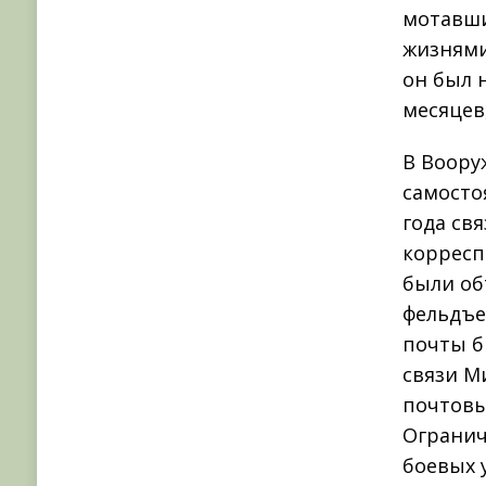
мотавши
жизнями
он был 
месяцев,
В Воору
самостоя
года св
корресп
были об
фельдъе
почты б
связи М
почтовы
Огранич
боевых 