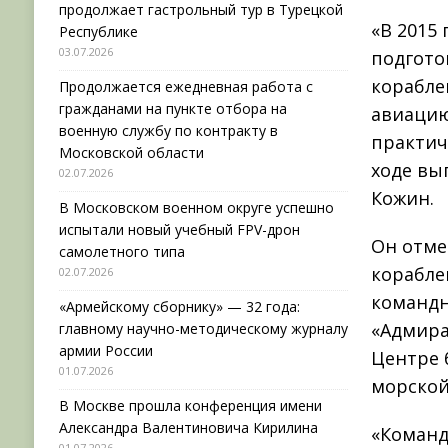
продолжает гастрольный тур в Турецкой
«В 2015
Республике
03.07.2026
подгото
корабле
Продолжается ежедневная работа с
гражданами на пункте отбора на
авиацию
военную службу по контракту в
практич
Московской области
ходе вы
02.07.2026
Кожин.
В Московском военном округе успешно
испытали новый учебный FPV-дрон
Он отме
самолетного типа
корабле
02.07.2026
командн
«Армейскому сборнику» — 32 года:
«Адмира
главному научно-методическому журналу
армии России
Центре 
01.07.2026
морской
В Москве прошла конференция имени
Александра Валентиновича Кирилина
«Команд
01.07.2026