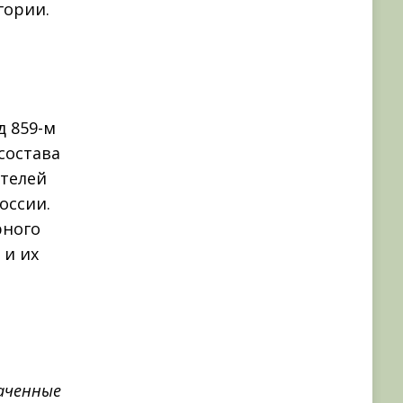
гории.
д 859-м
состава
ителей
оссии.
рного
 и их
наченные