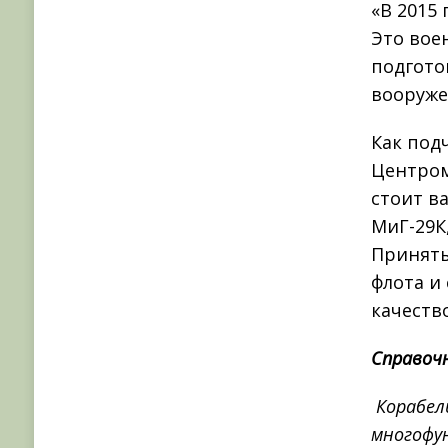
«В 2015
Это вое
подгото
вооруже
Как под
Центром
стоит в
МиГ-29К
Приняты
флота и
качество
Справоч
Корабел
многофу