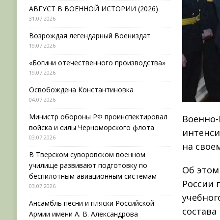
АВГУСТ В ВОЕННОЙ ИСТОРИИ (2026)
31.07.2026
Возрождая легендарный Воениздат
19.07.2026
«Богини отечественного производства»
19.07.2026
Освобождена Константиновка
04.07.2026
Министр обороны РФ проинспектировал
Военно-
войска и силы Черноморского флота
интенси
03.07.2026
на свое
В Тверском суворовском военном
училище развивают подготовку по
Об этом
беспилотным авиационным системам
России 
03.07.2026
учебног
Ансамбль песни и пляски Российской
состава
Армии имени А. В. Александрова