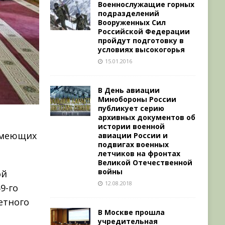
Военнослужащие горных
подразделений
Вооруженных Сил
Российской Федерации
пройдут подготовку в
условиях высокогорья
15.01.2016
В День авиации
Минобороны России
публикует серию
архивных документов об
истории военной
имеющих
авиации России и
подвигах военных
летчиков на фронтах
Великой Отечественной
войны
ой
12.08.2018
9-го
етного
В Москве прошла
учредительная