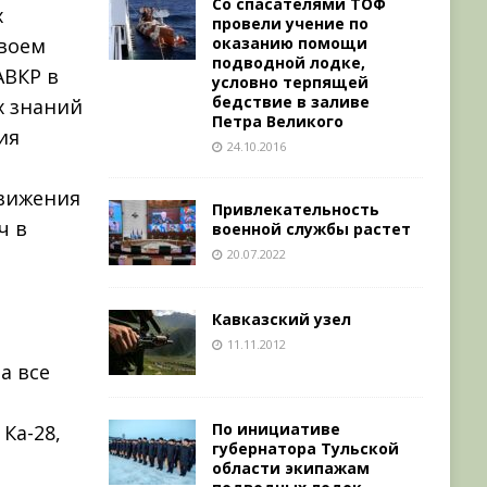
Со спасателями ТОФ
х
провели учение по
оказанию помощи
своем
подводной лодке,
АВКР в
условно терпящей
бедствие в заливе
х знаний
Петра Великого
ия
24.10.2016
движения
Привлекательность
ч в
военной службы растет
20.07.2022
Кавказский узел
11.11.2012
а все
По инициативе
 Ка-28,
губернатора Тульской
области экипажам