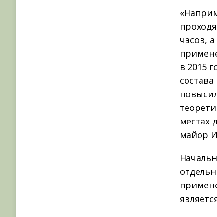
«Наприм
проходя
часов, а
примене
в 2015 
состава
повысил
теорети
местах 
майор И
Начальн
отдельн
примене
являетс