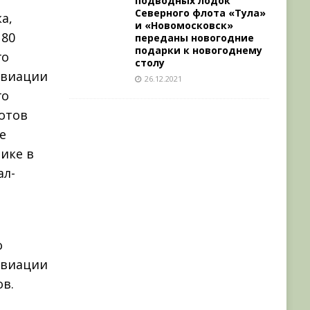
подводных лодок
Северного флота «Тула»
а,
и «Новомосковск»
 80
переданы новогодние
подарки к новогоднему
го
столу
авиации
26.12.2021
го
лотов
е
ике в
ал-
о
авиации
в.