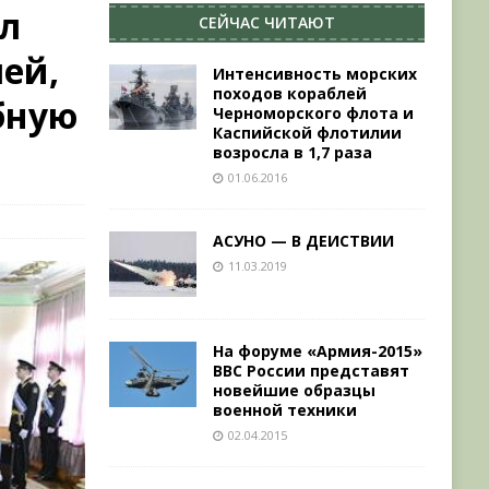
л
СЕЙЧАС ЧИТАЮТ
ей,
Интенсивность морских
походов кораблей
бную
Черноморского флота и
Каспийской флотилии
возросла в 1,7 раза
01.06.2016
АСУНО — В ДЕИСТВИИ
11.03.2019
На форуме «Армия-2015»
ВВС России представят
новейшие образцы
военной техники
02.04.2015