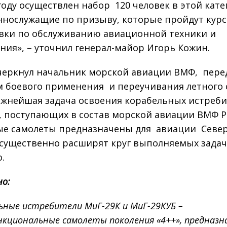
 году осуществлен набор 120 человек в этой кате
ннослужащие по призыву, которые пройдут курс
вки по обслуживанию авиационной техники и
ния», – уточнил генерал-майор Игорь Кожин.
черкнул начальник морской авиации ВМФ, пере
 боевого применения и переучивания летного 
ажнейшая задача освоения корабельных истреб
, поступающих в состав морской авиации ВМФ Р
е самолеты предназначены для авиации Севе
 существенно расширят круг выполняемых задач
.
но:
ьные истребители МиГ-29К и МиГ-29КУБ –
нкциональные самолеты поколения «4++», предназ