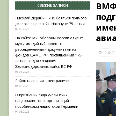
ВМФ
СВЕЖИЕ ЗАПИСИ
[ 04.08.2026 ]
Район плавания – неограничен
подг
[ 04.08.2026 ]
О признании ряда украинских на
Николай Дерябин: «Не бояться прямого
диалога с прессой». Накануне 75-летия.
име
НОВОСТИ
07.08.2026
[ 31.07.2026 ]
АВГУСТ В ВОЕННОЙ ИСТОРИИ (20
ави
На сайте Минобороны России открыт
[ 07.08.2026 ]
Николай Дерябин: «Не бояться пр
мультимедийный проект с
рассекреченными документами из
10.12.20
фондов ЦАМО РФ, посвященный 175-
летию со дня создания
Железнодорожных войск ВС РФ
06.08.2026
Район плавания – неограничен
04.08.2026
О признании ряда украинских
националистов и организаций
пособниками нацистской Германии
04.08.2026