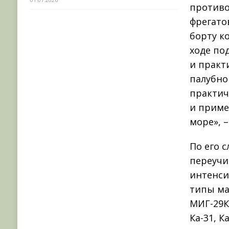
противо
фрегато
борту к
ходе по
и практ
палубно
практич
и приме
море», 
По его 
переучи
интенси
типы ма
МИГ-29К,
Ка-31, Ка