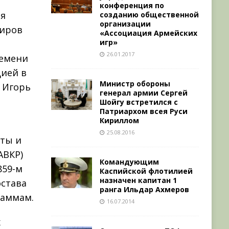
конференция по
ая
созданию общественной
организации
диров
«Ассоциация Армейских
игр»
26.01.2017
ремени
цией в
Министр обороны
р Игорь
генерал армии Сергей
Шойгу встретился с
Патриархом всея Руси
Кириллом
х
25.08.2016
еты и
АВКР)
Командующим
859-м
Каспийской флотилией
назначен капитан 1
остава
ранга Ильдар Ахмеров
раммам.
16.07.2014
х