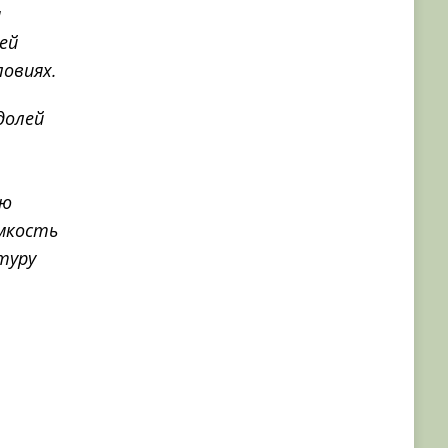
я
ей
ловиях.
долей
ую
мкость
туру
а