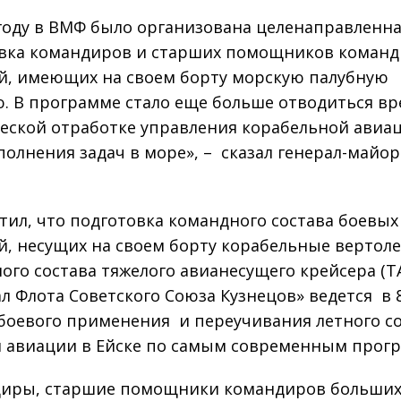
 году в ВМФ было организована целенаправленн
вка командиров и старших помощников коман
й, имеющих на своем борту морскую палубную
. В программе стало еще больше отводиться в
еской отработке управления корабельной авиа
полнения задач в море», – сказал генерал-майо
тил, что подготовка командного состава боевы
й, несущих на своем борту корабельные вертол
ого состава тяжелого авианесущего крейсера (Т
л Флота Советского Союза Кузнецов» ведется в 
боевого применения и переучивания летного с
 авиации в Ейске по самым современным прог
иры, старшие помощники командиров больши