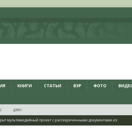
ИЯ
КНИГИ
СТАТЬИ
ВЭР
ФОТО
ВИДЕ
Б
ДЗЕН
рыт мультимедийный проект с рассекреченными документами из
дня создания Железнодорожных войск ВС РФ
НОВОСТИ