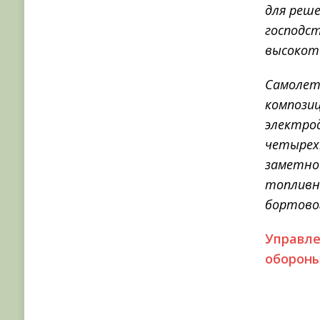
для реше
господст
высокото
Самолет
компози
электро
четырех
заметно
топливн
бортово
Управле
обороны