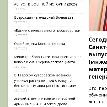
АВГУСТ В ВОЕННОЙ ИСТОРИИ (2026)
31.07.2026
Возрождая легендарный Воениздат
19.07.2026
«Богини отечественного производства»
19.07.2026
Сегод
Освобождена Константиновка
Санк
04.07.2026
выпу
Министр обороны РФ проинспектировал
(инже
войска и силы Черноморского флота
03.07.2026
матер
генер
В Тверском суворовском военном
училище развивают подготовку по
беспилотным авиационным системам
Это пер
03.07.2026
обучени
Ансамбль песни и пляски Российской
лет по 
Армии имени А. В. Александрова