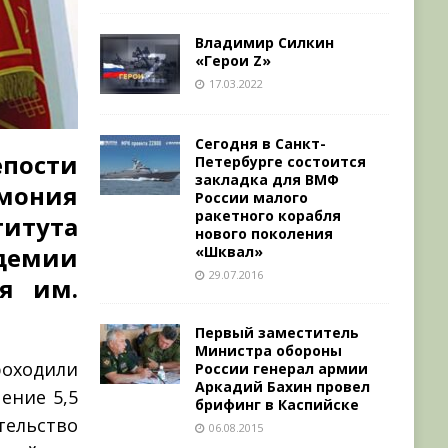
Владимир Силкин
«Герои Z»
17.03.2022
Сегодня в Санкт-
епости
Петербурге состоится
закладка для ВМФ
мония
России малого
ракетного корабля
итута
нового поколения
адемии
«Шквал»
29.07.2016
ия им.
Первый заместитель
Министра обороны
роходили
России генерал армии
Аркадий Бахин провел
ение 5,5
брифинг в Каспийске
тельство
06.08.2015