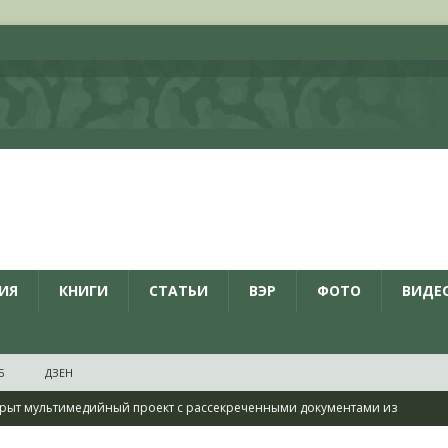
ИЯ
КНИГИ
СТАТЬИ
ВЭР
ФОТО
ВИДЕ
Б
ДЗЕН
рыт мультимедийный проект с рассекреченными документами из
дня создания Железнодорожных войск ВС РФ
НОВОСТИ