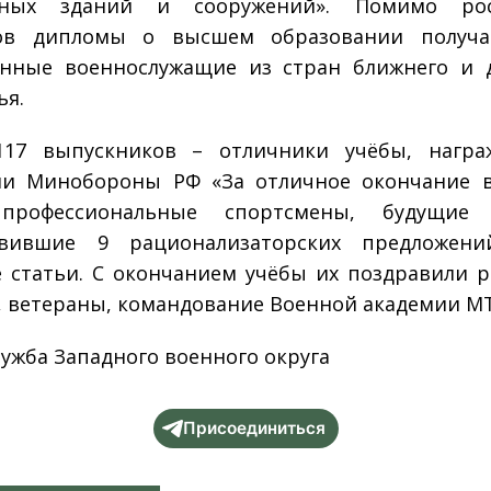
ьных зданий и сооружений». Помимо рос
ов дипломы о высшем образовании получа
нные военнослужащие из стран ближнего и 
ья.
117 выпускников – отличники учёбы, награ
ми Минобороны РФ «За отличное окончание в
 профессиональные спортсмены, будущие 
овившие 9 рационализаторских предложен
 статьи. С окончанием учёбы их поздравили 
, ветераны, командование Военной академии М
лужба Западного военного округа
Присоединиться