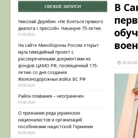
В Са
СВЕЖИЕ ЗАПИСИ
[ 04.08.2026 ]
Район плавания – неограничен
перв
[ 04.08.2026 ]
О признании ряда украинских на
Николай Дерябин: «Не бояться прямого
диалога с прессой». Накануне 75-летия.
обу
НОВОСТИ
07.08.2026
[ 31.07.2026 ]
АВГУСТ В ВОЕННОЙ ИСТОРИИ (20
воен
На сайте Минобороны России открыт
[ 07.08.2026 ]
Николай Дерябин: «Не бояться пр
мультимедийный проект с
рассекреченными документами из
03.02.20
фондов ЦАМО РФ, посвященный 175-
летию со дня создания
Железнодорожных войск ВС РФ
06.08.2026
Район плавания – неограничен
04.08.2026
О признании ряда украинских
националистов и организаций
пособниками нацистской Германии
04.08.2026