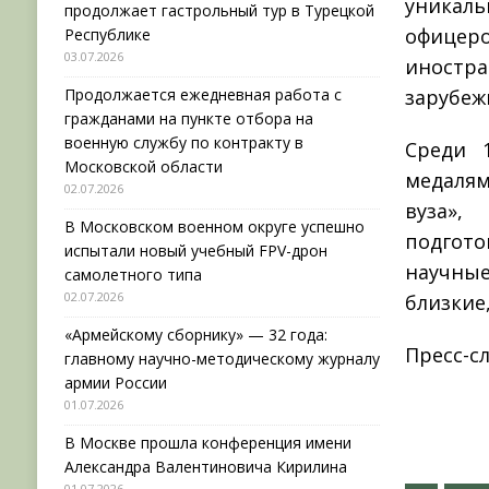
уникал
продолжает гастрольный тур в Турецкой
офицер
Республике
03.07.2026
иностра
Продолжается ежедневная работа с
зарубеж
гражданами на пункте отбора на
военную службу по контракту в
Среди 
Московской области
медаля
02.07.2026
вуза»,
В Московском военном округе успешно
подгот
испытали новый учебный FPV-дрон
научные
самолетного типа
02.07.2026
близкие
«Армейскому сборнику» — 32 года:
Пресс-с
главному научно-методическому журналу
армии России
01.07.2026
В Москве прошла конференция имени
Александра Валентиновича Кирилина
01.07.2026