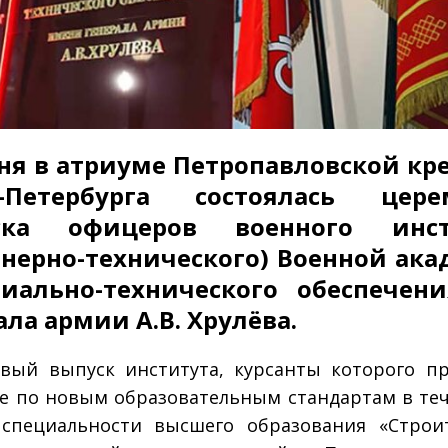
ня в атриуме Петропавловской кр
т-Петербурга состоялась цере
ска офицеров военного инст
нерно-технического) Военной ак
иально-технического обеспечен
ала армии А.В. Хрулёва.
вый выпуск института, курсанты которого п
е по новым образовательным стандартам в теч
специальности высшего образования «Строи