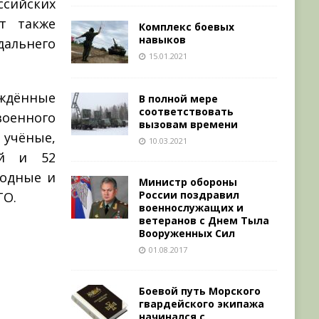
сийских
т также
Комплекс боевых
навыков
дальнего
15.01.2021
ждённые
В полной мере
соответствовать
оенного
вызовам времени
учёные,
10.03.2021
ий и 52
родные и
Министр обороны
России поздравил
ТО.
военнослужащих и
ветеранов с Днем Тыла
Вооруженных Сил
01.08.2017
Боевой путь Морского
гвардейского экипажа
начинался с