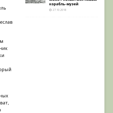
й
корабль-музей
ель
27.10.2018
еслав
ым
ник
ки
торый
нных
ват,
о