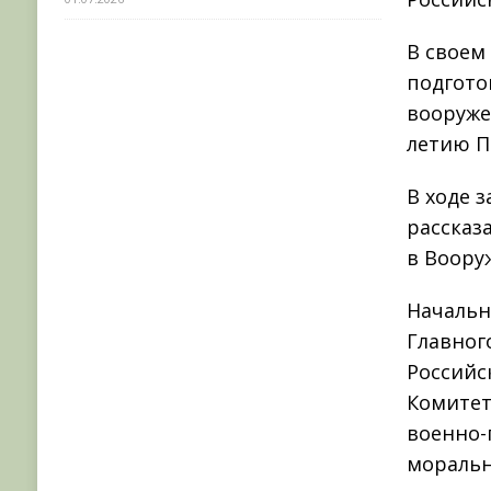
В своем
подгото
вооруже
летию П
В ходе 
рассказ
в Воору
Начальн
Главног
Российс
Комитет
военно-
моральн