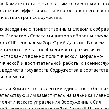
ие Комитета стало очередным совместным шаго
вышения эффективности многостороннего воен
ичества стран Содружества.
я заседание с приветственным словом к собра
ся Секретарь Совета министров обороны госуда
ков СНГ генерал-майор Юрий Дашкин. В своем
ении он отметил необходимость развития и
нствования военно-политической, морально-
гической и воспитательной работы с военносл
 ведомств государств Содружества в соответств
и времени.
дании Комитета его членами единогласно был и
ательствующим заместитель начальника Главно
политического управления Вооруженных Сил
кой Федерации генерал-майор Алексей Цыганков