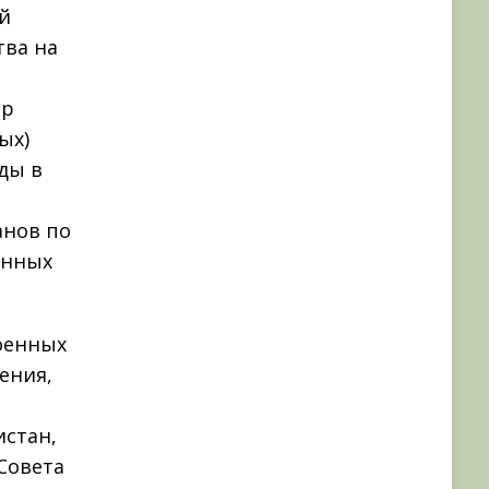
й
тва на
ир
ых)
ды в
анов по
енных
оенных
ения,
й
истан,
Совета