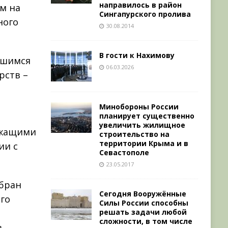
направилось в район
м на
Сингапурского пролива
ного
30.08.2014
В гости к Нахимову
вшимся
06.03.2026
рств –
Минобороны России
планирует существенно
увеличить жилищное
ужащими
строительство на
территории Крыма и в
ии с
Севастополе
23.05.2017
збран
Сегодня Вооружённые
го
Силы России способны
решать задачи любой
сложности, в том числе
.