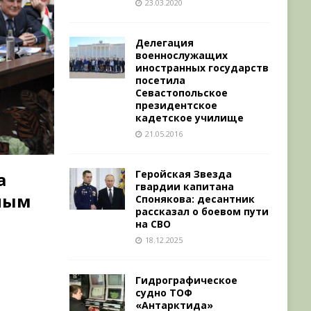
23.03.2020
Делегация
военнослужащих
иностранных государств
посетила
Севастопольское
президентское
кадетское училище
21.05.2016
Геройская Звезда
а
гвардии капитана
чным
Спонякова: десантник
рассказал о боевом пути
на СВО
18.12.2025
Гидрографическое
судно ТОФ
«Антарктида»