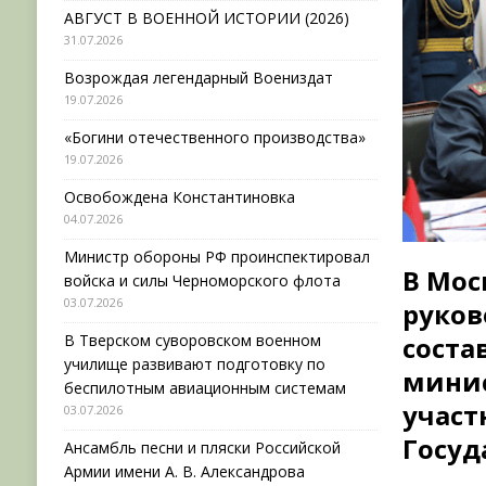
АВГУСТ В ВОЕННОЙ ИСТОРИИ (2026)
31.07.2026
Возрождая легендарный Воениздат
19.07.2026
«Богини отечественного производства»
19.07.2026
Освобождена Константиновка
04.07.2026
Министр обороны РФ проинспектировал
В Мос
войска и силы Черноморского флота
03.07.2026
руков
В Тверском суворовском военном
соста
училище развивают подготовку по
минис
беспилотным авиационным системам
участ
03.07.2026
Госуд
Ансамбль песни и пляски Российской
Армии имени А. В. Александрова