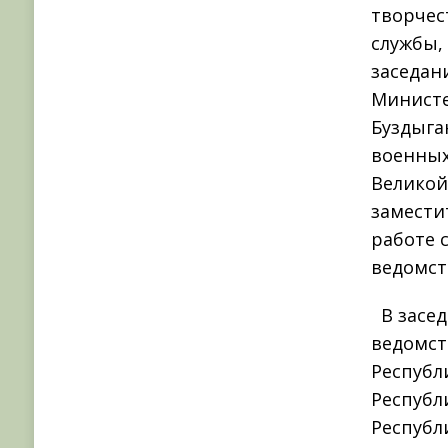
творчес
службы,
заседан
Министе
Буздыга
военных
Великой
замести
работе 
ведомст
В засед
ведомст
Республ
Республ
Республ