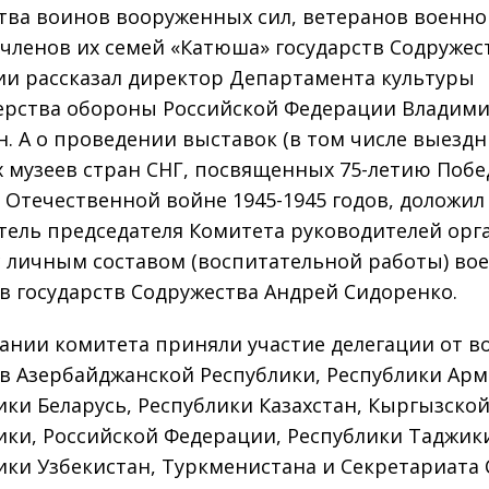
тва воинов вооруженных сил, ветеранов военно
 членов их семей «Катюша» государств Содружес
ии рассказал директор Департамента культуры
рства обороны Российской Федерации Владим
н. А о проведении выставок (в том числе выездн
 музеев стран СНГ, посвященных 75-летию Побе
 Отечественной войне 1945-1945 годов, доложил
тель председателя Комитета руководителей орг
с личным составом (воспитательной работы) во
в государств Содружества Андрей Сидоренко.
ании комитета приняли участие делегации от в
в Азербайджанской Республики, Республики Арм
ики Беларусь, Республики Казахстан, Кыргызско
ики, Российской Федерации, Республики Таджик
ики Узбекистан, Туркменистана и Секретариата 