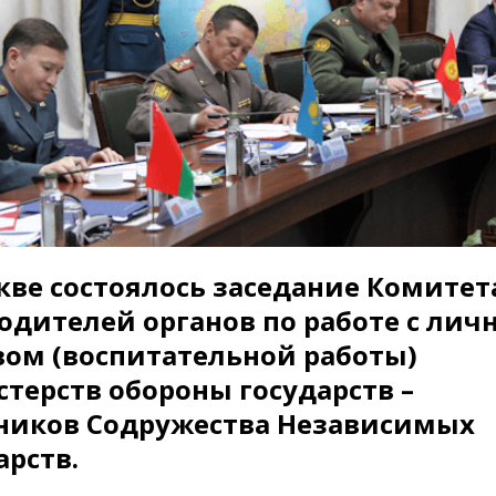
кве состоялось заседание Комитет
одителей органов по работе с ли
вом (воспитательной работы)
терств обороны государств –
ников Содружества Независимых
арств.