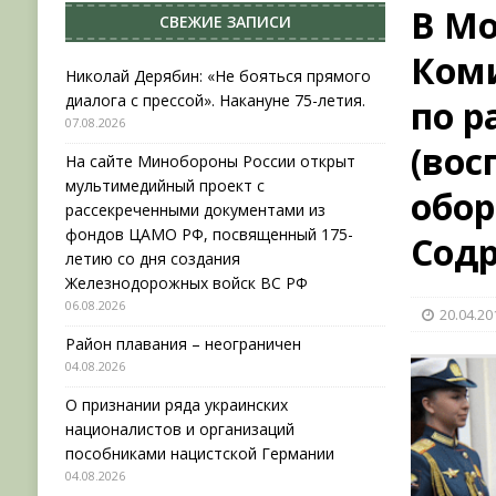
В Мо
СВЕЖИЕ ЗАПИСИ
НОВОСТИ
Коми
[ 31.07.2026 ]
АВГУСТ В ВОЕННОЙ ИСТОРИИ (20
Николай Дерябин: «Не бояться прямого
диалога с прессой». Накануне 75-летия.
по р
[ 07.08.2026 ]
Николай Дерябин: «Не бояться пр
07.08.2026
[ 06.08.2026 ]
На сайте Минобороны России отк
(вос
На сайте Минобороны России открыт
фондов ЦАМО РФ, посвященный 175-летию со 
мультимедийный проект с
обор
рассекреченными документами из
фондов ЦАМО РФ, посвященный 175-
Сод
летию со дня создания
Железнодорожных войск ВС РФ
06.08.2026
20.04.20
Район плавания – неограничен
04.08.2026
О признании ряда украинских
националистов и организаций
пособниками нацистской Германии
04.08.2026