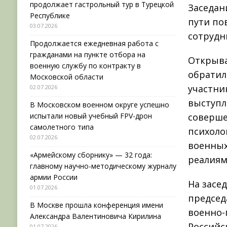
продолжает гастрольный тур в Турецкой
Заседан
Республике
пути по
03.07.2026
сотрудн
Продолжается ежедневная работа с
гражданами на пункте отбора на
Открыва
военную службу по контракту в
обратил
Московской области
участни
02.07.2026
выступл
В Московском военном округе успешно
испытали новый учебный FPV-дрон
соверше
самолетного типа
психоло
02.07.2026
военных
«Армейскому сборнику» — 32 года:
реалиям
главному научно-методическому журналу
армии России
На засе
01.07.2026
председ
В Москве прошла конференция имени
военно-
Александра Валентиновича Кирилина
Российс
01.07.2026