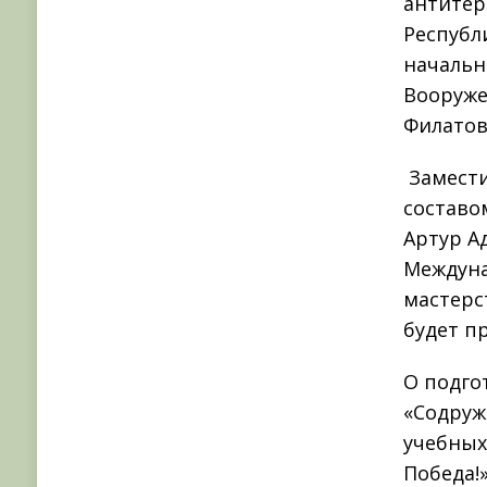
антитер
Республ
начальн
Вооруже
Филатов
Замести
составо
Артур А
Междуна
мастерс
будет п
О подго
«Содруж
учебных
Победа!