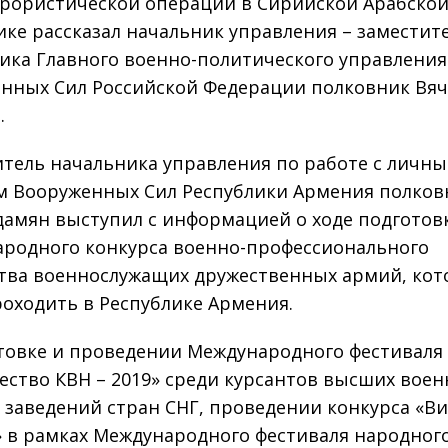
рористической операции в Сирийской Арабско
ике рассказал начальник управления – заместит
ика Главного военно-политического управления
нных Сил Российской Федерации полковник Вяч
.
тель начальника управления по работе с личн
м Вооруженных Сил Республики Армения полков
дамян выступил с информацией о ходе подготов
родного конкурса военно-профессионального
тва военнослужащих дружественных армий, ко
роходить в Республике Армения.
товке и проведении Международного фестиваля
ество КВН – 2019» среди курсантов высших вое
 заведений стран СНГ, проведении конкурса «Ви
» в рамках Международного фестиваля народног