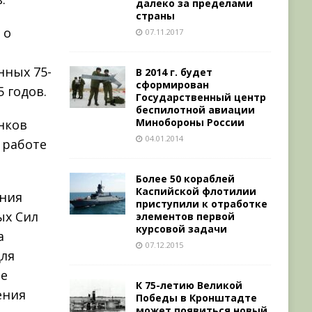
далеко за пределами
страны
 о
07.11.2017
нных 75-
В 2014 г. будет
сформирован
 годов.
Государственный центр
беспилотной авиации
Минобороны России
нков
04.01.2014
 работе
Более 50 кораблей
Каспийской флотилии
ения
приступили к отработке
ых Сил
элементов первой
курсовой задачи
а
07.12.2015
для
те
К 75-летию Великой
ения
Победы в Кронштадте
может появиться новый