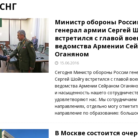
СНГ
КРАСНАЯ ЗВЕЗДА
ционалистов и организаций пособниками нацистской Германии
Министр обороны Росси
генерал армии Сергей 
встретился с главой во
26)
ВОЕННО-ИСТОРИЧЕСКИЙ ЖУРНАЛ
ведомства Армении Се
ямого диалога с прессой». Накануне 75-летия.
НОВОСТИ
Оганяном
15.06.2016
Сегодня Министр обороны России ген
Сергей Шойгу встретился с главой во
ведомства Армении Сейраном Оганяно
и насыщенность нашего сотрудничест
удовлетворяют нас. Мы сотрудничаем 
направлениях, отдельно могу отметит
направление по образованию: больш
В Москве состоится оче