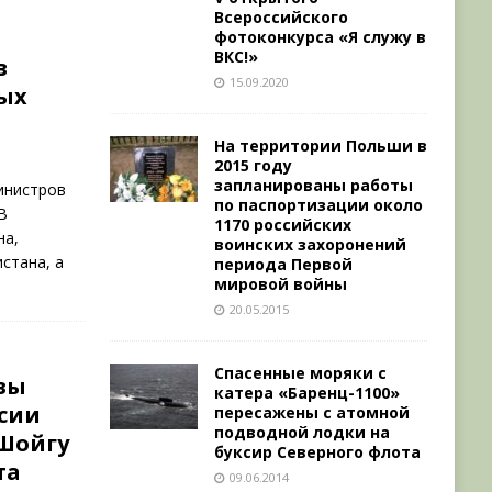
Всероссийского
фотоконкурса «Я служу в
ВКС!»
в
15.09.2020
ых
На территории Польши в
2015 году
запланированы работы
министров
по паспортизации около
В
1170 российских
на,
воинских захоронений
стана, а
периода Первой
мировой войны
20.05.2015
Спасенные моряки с
вы
катера «Баренц-1100»
ссии
пересажены с атомной
подводной лодки на
 Шойгу
буксир Северного флота
та
09.06.2014