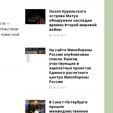
Около Курильского
острова Матуа
обнаружено наследие
рств —
времен Второй мировой
ательством
войны
с повесткой
24.08.2017
На сайте Минобороны
России опубликован
список банков,
участвующих в
зарплатных проектах
Единого расчетного
центра Минобороны
России
08.12.2017
В Санкт-Петербурге
прошло
межведомственное