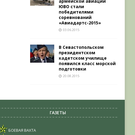
армейской авиации
ЮВО стали
победителями
соревнований
«Авиадартс-2015»
03.06.2015
В Севастопольском
президентском
кадетском училище
появился класс морской
подготовки
20.08.2015
ГАЗЕТЫ
БОЕВАЯ ВАХТА