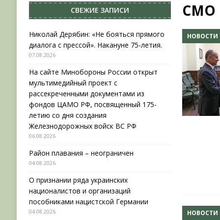
СМО 
СВЕЖИЕ ЗАПИСИ
[ 04.08.2026 ]
Район плавания – неограничен
[ 04.08.2026 ]
О признании ряда украинских на
Николай Дерябин: «Не бояться прямого
НОВОСТИ
диалога с прессой». Накануне 75-летия.
НОВОСТИ
07.08.2026
[ 31.07.2026 ]
АВГУСТ В ВОЕННОЙ ИСТОРИИ (20
На сайте Минобороны России открыт
[ 07.08.2026 ]
Николай Дерябин: «Не бояться пр
мультимедийный проект с
рассекреченными документами из
фондов ЦАМО РФ, посвященный 175-
летию со дня создания
Железнодорожных войск ВС РФ
06.08.2026
Район плавания – неограничен
04.08.2026
О признании ряда украинских
националистов и организаций
пособниками нацистской Германии
04.08.2026
НОВОСТИ