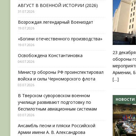
АВГУСТ В ВОЕННОЙ ИСТОРИИ (2026)
31.07.2026
Возрождая легендарный Воениздат
19.07.2026
«Богини отечественного производства»
19.07.2026
23 декабря
Освобождена Константиновка
обороны г
04.07.2026
мероприят
Министр обороны РФ проинспектировал
Армении, Б
войска и силы Черноморского флота
[…]
03.07.2026
В Тверском суворовском военном
НОВОСТИ
училище развивают подготовку по
беспилотным авиационным системам
03.07.2026
Ансамбль песни и пляски Российской
Армии имени А. В. Александрова