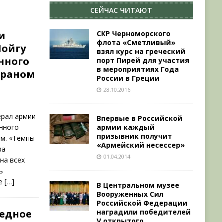
СЕЙЧАС ЧИТАЮТ
и
СКР Черноморского
флота «Сметливый»
Шойгу
взял курс на греческий
енного
порт Пирей для участия
в мероприятиях Года
йраном
России в Греции
28.10.2016
ерал армии
Впервые в Российской
енного
армии каждый
призывник получит
м. «Темпы
«Армейский несессер»
ва
01.04.2014
на всех
ь
ое
[…]
В Центральном музее
Вооруженных Сил
Российской Федерации
редное
наградили победителей
V открытого