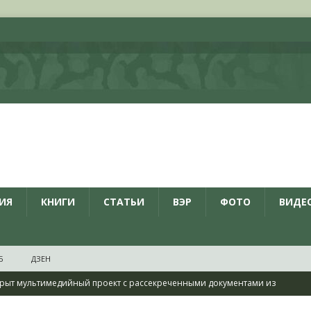
ИЯ
КНИГИ
СТАТЬИ
ВЭР
ФОТО
ВИДЕ
Б
ДЗЕН
рыт мультимедийный проект с рассекреченными документами из
дня создания Железнодорожных войск ВС РФ
НОВОСТИ