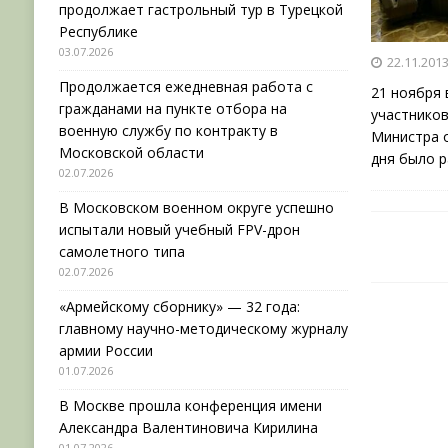
продолжает гастрольный тур в Турецкой
Республике
03.07.2026
22.11.201
Продолжается ежедневная работа с
21 ноября
гражданами на пункте отбора на
участнико
военную службу по контракту в
Министра о
Московской области
дня было 
02.07.2026
В Московском военном округе успешно
испытали новый учебный FPV-дрон
самолетного типа
02.07.2026
«Армейскому сборнику» — 32 года:
главному научно-методическому журналу
армии России
01.07.2026
В Москве прошла конференция имени
Александра Валентиновича Кирилина
01.07.2026