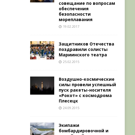
совещание по вопросам
обеспечения
безопасности
мореплавания
19.02.2017
Защитников Отечества
поздравили солисты
Мариинского театра
25.02.2015
Воздушно-космические
силы провели успешный
пуск ракеты-носителя
«Рокот» с космодрома
Плесецк
24.09.2015
Экипажи
бомбардировочной и