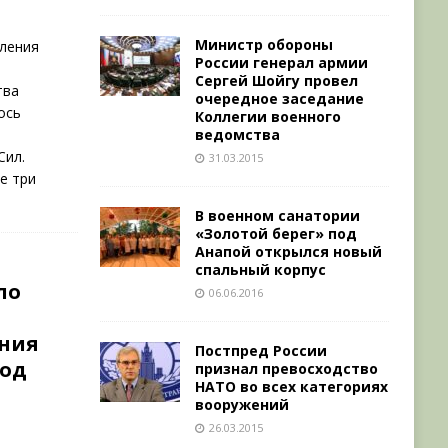
Министр обороны
вления
России генерал армии
Сергей Шойгу провел
тва
очередное заседание
ось
Коллегии военного
ведомства
Сил.
31.03.2015
е три
В военном санатории
«Золотой берег» под
Анапой открылся новый
спальный корпус
ло
06.06.2016
ения
Постпред России
иод
признал превосходство
НАТО во всех категориях
в
вооружений
26.03.2015