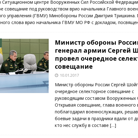
 в Ситуационном центре Вооруженных Сил Российской Федераци
ое совещание под руководством врио начальника Главного воен
ого управления (ГВМУ) Минобороны России Дмитрия Тришкина. 
ьного слова врио начальника ГВМУ МО РФ с докладом, посвящ
Министр обороны Росси
генерал армии Сергей 
провел очередное селе
совещание
10.01.2017
Министр обороны России Сергей Шойг
очередное селекторное совещание с
руководящим составом Вооруженных 
Открывая совещание, глава военного
поблагодарил военнослужащих, реша
боевые задачи в праздники вдали от до
кто нес службу в составе
[…]