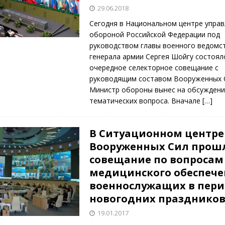
29.06.2018
Сегодня в Национальном центре упра
обороной Российской Федерации под
руководством главы военного ведомс
генерала армии Сергея Шойгу состоял
очередное селекторное совещание с
руководящим составом Вооруженных 
Министр обороны вынес на обсуждени
тематических вопроса. Вначале
[…]
В Ситуационном центре
Вооруженных Сил прош
совещание по вопросам
медицинского обеспеч
военнослужащих в пер
новогодних празднико
19.01.2017