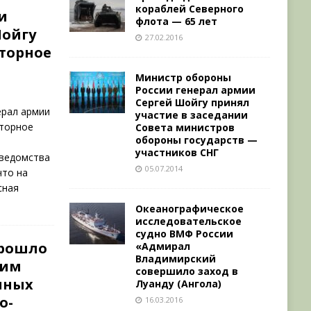
кораблей Северного
и
флота — 65 лет
Шойгу
27.02.2016
кторное
Министр обороны
России генерал армии
Сергей Шойгу принял
ерал армии
участие в заседании
кторное
Совета министров
обороны государств —
участников СНГ
 ведомства
05.07.2014
что на
сная
Океанографическое
исследовательское
судно ВМФ России
прошло
«Адмирал
Владимирский
щим
совершило заход в
нных
Луанду (Ангола)
о-
16.03.2016