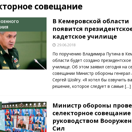
кторное совещание
КРАСНАЯ ЗВЕЗДА
ционалистов и организаций пособниками нацистской Германии
В Кемеровской области
ВОЕННОГО
АНИЯ
появится президентско
кадетское училище
26)
ВОЕННО-ИСТОРИЧЕСКИЙ ЖУРНАЛ
29.06.2018
ямого диалога с прессой». Накануне 75-летия.
НОВОСТИ
По поручению Владимира Путина в Ке
области будет создано президентское
училище. Об этом заявил сегодня на 
совещании Министр обороны генерал
Сергей Шойгу. «Я хотел бы озвучить в
решение, которое следует в самые
[…]
Министр обороны пров
селекторное совещание 
руководством Вооруже
Сил