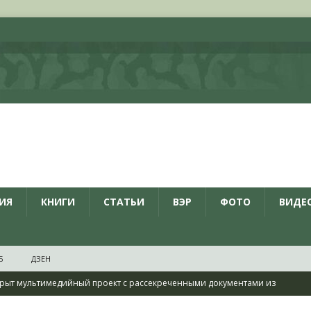
ИЯ
КНИГИ
СТАТЬИ
ВЭР
ФОТО
ВИДЕ
Б
ДЗЕН
рыт мультимедийный проект с рассекреченными документами из
дня создания Железнодорожных войск ВС РФ
НОВОСТИ