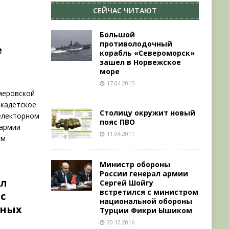
СЕЙЧАС ЧИТАЮТ
Большой
противолодочный
е
корабль «Североморск»
зашел в Норвежское
море
17.04.2015
меровской
 кадетское
Столицу окружит новый
селекторном
пояс ПВО
 армии
11.04.2011
ам
Министр обороны
России генерал армии
ел
Сергей Шойгу
встретился с министром
с
национальной обороны
нных
Турции Фикри Ышиком
20.12.2016