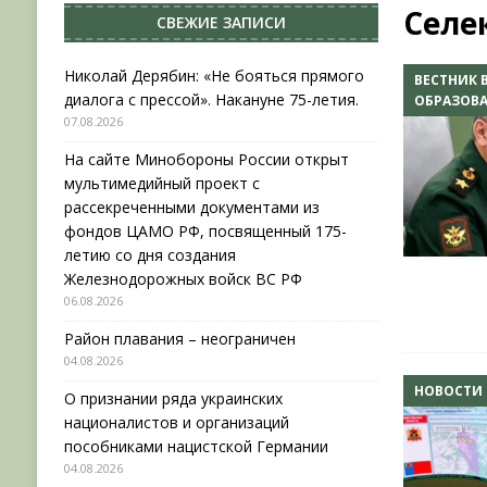
Селе
СВЕЖИЕ ЗАПИСИ
[ 04.08.2026 ]
Район плавания – неограничен
[ 04.08.2026 ]
О признании ряда украинских на
Николай Дерябин: «Не бояться прямого
ВЕСТНИК 
диалога с прессой». Накануне 75-летия.
ОБРАЗОВ
НОВОСТИ
07.08.2026
[ 31.07.2026 ]
АВГУСТ В ВОЕННОЙ ИСТОРИИ (20
На сайте Минобороны России открыт
[ 07.08.2026 ]
Николай Дерябин: «Не бояться пр
мультимедийный проект с
рассекреченными документами из
фондов ЦАМО РФ, посвященный 175-
летию со дня создания
Железнодорожных войск ВС РФ
06.08.2026
Район плавания – неограничен
04.08.2026
НОВОСТИ
О признании ряда украинских
националистов и организаций
пособниками нацистской Германии
04.08.2026