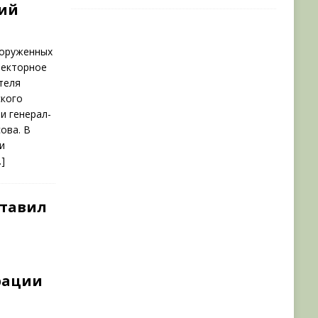
ий
ооруженных
лекторное
теля
ского
и генерал-
ова. В
и
…]
ставил
рации