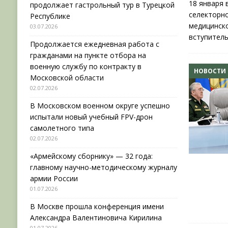
18 января
продолжает гастрольный тур в Турецкой
селекторн
Республике
медицинск
03.07.2026
вступител
Продолжается ежедневная работа с
гражданами на пункте отбора на
военную службу по контракту в
НОВОСТИ
Московской области
02.07.2026
В Московском военном округе успешно
испытали новый учебный FPV-дрон
самолетного типа
02.07.2026
«Армейскому сборнику» — 32 года:
главному научно-методическому журналу
армии России
01.07.2026
В Москве прошла конференция имени
Александра Валентиновича Кирилина
01.07.2026