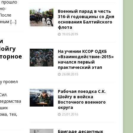
и прошло
но-
Военный парад в честь
После
316-й годовщины со Дня
енным
[…]
основания Балтийского
флота
19.05.2019
и
Шойгу
На учении КСОР ОДКБ
кторное
«Взаимодействие-2015»
начался первый
практический этап
26.08.2015
у провел
Рабочая поездка С.К.
Сил.
Шойгу в войска
 ведомства
Восточного военного
округа
вших
ма, тех,
25.01.2016
Бригаде десантных