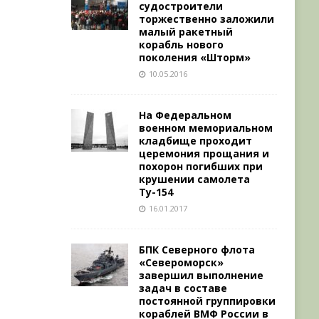
судостроители
торжественно заложили
малый ракетный
корабль нового
поколения «Шторм»
10.05.2016
На Федеральном
военном мемориальном
кладбище проходит
церемония прощания и
похорон погибших при
крушении самолета
Ту-154
16.01.2017
БПК Северного флота
«Североморск»
завершил выполнение
задач в составе
постоянной группировки
кораблей ВМФ России в