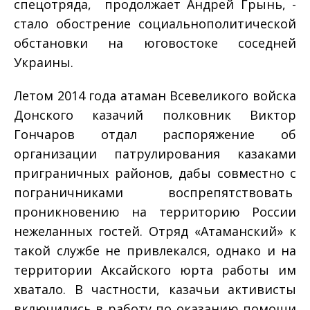
­
спецотряда, ­ продолжает Андрей Грынь, ­
стало обострение социально­политической
обстановки на юго­востоке соседней
Украины.
Летом 2014 года атаман Всевеликого войска
Донского казачий полковник Виктор
Гончаров отдал распоряжение об
организации патрулирования казаками
приграничных районов, дабы совместно с
пограничниками воспрепятствовать
проникновению на территорию России
нежеланных гостей. Отряд «Атаманский» к
такой службе не привлекался, однако и на
территории Аксайского юрта работы им
хватало. В частности, казачьи активисты
включились в работу по оказанию помощи